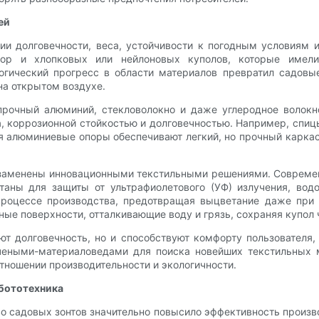
ей
и долговечности, веса, устойчивости к погодным условиям и
пор и хлопковых или нейлоновых куполов, которые имели
ологический прогресс в области материалов превратил садов
на открытом воздухе.
рочный алюминий, стекловолокно и даже углеродное волокно
коррозионной стойкостью и долговечностью. Например, спицы 
мя алюминиевые опоры обеспечивают легкий, но прочный карка
 заменены инновационными текстильными решениями. Современн
таны для защиты от ультрафиолетового (УФ) излучения, вод
роцессе производства, предотвращая выцветание даже при 
ые поверхности, отталкивающие воду и грязь, сохраняя купол 
т долговечность, но и способствуют комфорту пользователя
учеными-материаловедами для поиска новейших текстильных м
ношении производительности и экологичности.
бототехника
во садовых зонтов значительно повысило эффективность произв