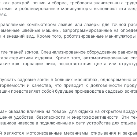
 как раскрой, пошив и сборка, требовали значительных труд
стемы и роботизированные манипуляторы выполняют эти зад
иях.
правляемые компьютером лезвия или лазеры для точной раск
ременные швейные машины, запрограммированные на опреде
 и внешний вид. Кроме того, роботизированные манипуляторы
.
ытие тканей зонтов. Специализированное оборудование равноме
характеристики изделия. Кроме того, автоматизированные си
кие как торчащие нити, несоответствия цвета или структ
пускать садовые зонты в больших масштабах, одновременно со
оряемости и качества, что приводит к долговечности проду
ашин представляет собой будущее производства садовых зонто
дома» оказало влияние на товары для отдыха на открытом возд
ения удобства, безопасности и энергоэффективности. Эти те
вщиков навесов в подключенные к сети устройства для отдыха 
й являются моторизованные механизмы открывания и закры