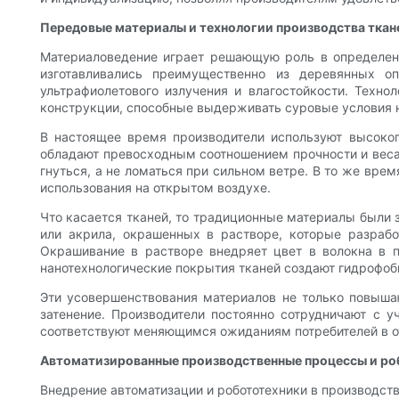
Передовые материалы и технологии производства ткан
Материаловедение играет решающую роль в определени
изготавливались преимущественно из деревянных о
ультрафиолетового излучения и влагостойкости. Техн
конструкции, способные выдерживать суровые условия 
В настоящее время производители используют высокоп
обладают превосходным соотношением прочности и веса, 
гнуться, а не ломаться при сильном ветре. В то же вре
использования на открытом воздухе.
Что касается тканей, то традиционные материалы были
или акрила, окрашенных в растворе, которые разрабо
Окрашивание в растворе внедряет цвет в волокна в п
нанотехнологические покрытия тканей создают гидрофобн
Эти усовершенствования материалов не только повышаю
затенение. Производители постоянно сотрудничают с 
соответствуют меняющимся ожиданиям потребителей в от
Автоматизированные производственные процессы и ро
Внедрение автоматизации и робототехники в производст