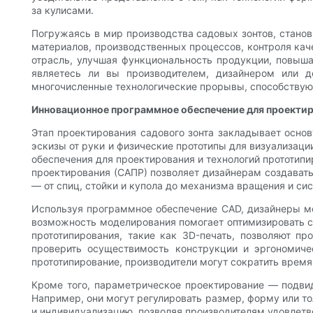
за кулисами.
Погружаясь в мир производства садовых зонтов, станов
материалов, производственных процессов, контроля кач
отрасль, улучшая функциональность продукции, повышая
являетесь ли вы производителем, дизайнером или д
многочисленные технологические прорывы, способствую
Инновационное программное обеспечение для проекти
Этап проектирования садового зонта закладывает основ
эскизы от руки и физические прототипы для визуализац
обеспечения для проектирования и технологий прототип
проектирования (САПР) позволяет дизайнерам создават
— от спиц, стойки и купола до механизма вращения и си
Используя программное обеспечение CAD, дизайнеры мо
возможность моделирования помогает оптимизировать с
прототипирования, такие как 3D-печать, позволяют п
проверить осуществимость конструкции и эргономиче
прототипирование, производители могут сократить время
Кроме того, параметрическое проектирование — подви
Например, они могут регулировать размер, форму или то
и индивидуализацию, позволяя производителям удовлетв