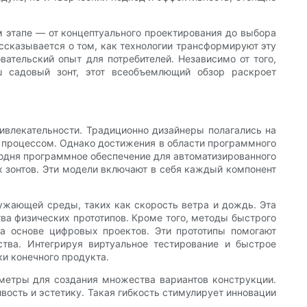
м этапе — от концептуального проектирования до выбора
ссказывается о том, как технологии трансформируют эту
вательский опыт для потребителей. Независимо от того,
ш садовый зонт, этот всеобъемлющий обзор раскроет
ривлекательности. Традиционно дизайнеры полагались на
м процессом. Однако достижения в области программного
годня программное обеспечение для автоматизированного
 зонтов. Эти модели включают в себя каждый компонент
ужающей среды, таких как скорость ветра и дождь. Эта
а физических прототипов. Кроме того, методы быстрого
на основе цифровых проектов. Эти прототипы помогают
тва. Интегрируя виртуальное тестирование и быстрое
ки конечного продукта.
метры для создания множества вариантов конструкции.
вость и эстетику. Такая гибкость стимулирует инновации