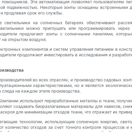
 помощников. Эта автоматизация позволяет пользователям лег
нной подвижностью. Некоторые зонты оснащены встроенными д
 и продлевая срок его службы.
е светильники на солнечных батареях обеспечивают рассея
светильники можно приглушать или программировать через
водители предлагают зонты с солнечными панелями, которы
 на открытом воздухе.
ктронных компонентов и систем управления питанием в констр
одители продолжают инвестировать в исследования и разработк
роизводства
производителей во всех отраслях, и производство садовых зон
луатационными характеристиками, но и является экологическ
 следа на каждом этапе производства.
омпании используют переработанные металлы и ткани, получен
воляют создавать биоразлагаемые материалы для навесов, сн
аскроя для минимизации отходов ткани, что отражает их прив
егающие технологии, использующие солнечную энергию, свето
 количество отходов за счет точного контроля процессов и