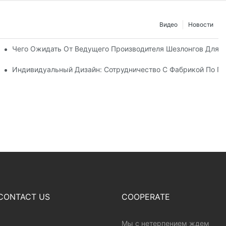
Видео
Новости
о С Дистрибьюторами Пляжных Зонтов
Чего Ожидать От Ведущего Производителя Шезлонгов Для 
у Шезлонгов Для Отдыха На Открытом Воздухе
Индивидуальный Дизайн: Сотрудничество С Фабрикой По Пр
CONTACT US
COOPERATE
Мы с нетерпением ждем