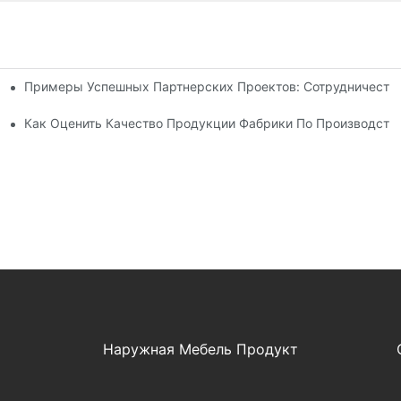
Примеры Успешных Партнерских Проектов: Сотрудничеств
ля Нужд Вашего Бизнеса
ву Шезлонгов Для Отдыха На Открытом Воздухе.
Как Оценить Качество Продукции Фабрики По Производств
Наружная Мебель Продукт