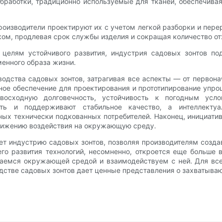
работки, традиционно используемые для тканей, обеспечивая
производители проектируют их с учетом легкой разборки и пер
иком, продлевая срок службы изделия и сокращая количество от
е целям устойчивого развития, индустрия садовых зонтов 
енного образа жизни.
водства садовых зонтов, затрагивая все аспекты — от первона
ное обеспечение для проектирования и прототипирование упро
восходную долговечность, устойчивость к погодным усло
ть и поддерживают стабильное качество, а интеллектуал
х технически подкованных потребителей. Наконец, инициатив
нижению воздействия на окружающую среду.
т индустрию садовых зонтов, позволяя производителям создав
его развития технологий, несомненно, откроется еще больше
даемся окружающей средой и взаимодействуем с ней. Для все
одстве садовых зонтов дает ценные представления о захватыва