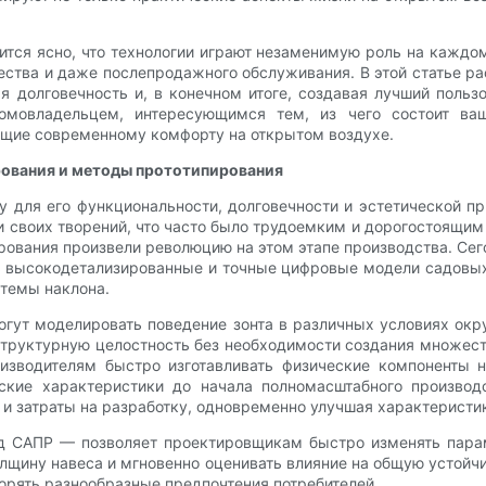
ится ясно, что технологии играют незаменимую роль на каждо
ества и даже послепродажного обслуживания. В этой статье ра
 долговечность и, в конечном итоге, создавая лучший пользо
омовладельцем, интересующимся тем, из чего состоит ва
щие современному комфорту на открытом воздухе.
рования и методы прототипирования
у для его функциональности, долговечности и эстетической п
ии своих творений, что часто было трудоемким и дорогостоящи
ирования произвели революцию на этом этапе производства. Се
ь высокодетализированные и точные цифровые модели садовых
стемы наклона.
гут моделировать поведение зонта в различных условиях окр
труктурную целостность без необходимости создания множеств
роизводителям быстро изготавливать физические компоненты 
ские характеристики до начала полномасштабного производс
 и затраты на разработку, одновременно улучшая характеристи
д САПР — позволяет проектировщикам быстро изменять пара
лщину навеса и мгновенно оценивать влияние на общую устойчи
орять разнообразные предпочтения потребителей.