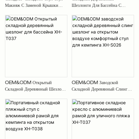
Макияж С Заменой Крышки
Шезлонги Для Бассейна С
Canvas, Пакеты С
Подлокотниками XH-T038
Хранениями, Портативные
Подводные Ножки, Поддержка
250 Фунтов, Сплошная
Древесина & Полиэфирная
Ткань XH-D035
OEM&ODM Открытый
OEM&ODM Заводской
Складной Деревянный Шезлонг
Складной Деревянный Слинг
Для Бассейна XH-T037
Шезлонг На Открытом Воздухе
Комфортный Стул Для Кемпинга
XH-S026