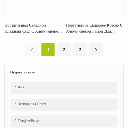
Портативный Складной
Портативное Складное Кресло С
Пляжный Стул С Алюминиевой
Алюминиевой Рамой Для
Рамой Для Кемпинга На
Уличного Пляжа XH-T037
Открытом Воздухе XH-T038
1
2
3
Отправьте запрос
Имя
Электронная Почта
Телефон/Вацап