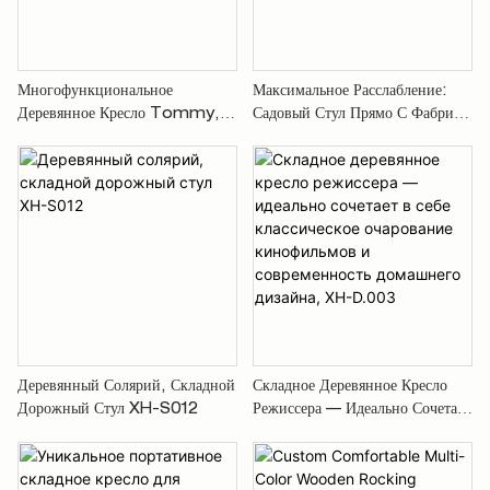
Многофункциональное
Максимальное Расслабление:
Деревянное Кресло Tommy,
Садовый Стул Прямо С Фабрики
Изготовленное По
— Ваш Компаньон Для Пикника
Индивидуальному Заказу:
В Саду! XH-T030
Регулируемое, Удобное И
Стильное XH-T017
Деревянный Солярий, Складной
Складное Деревянное Кресло
Дорожный Стул XH-S012
Режиссера — Идеально Сочетает
В Себе Классическое Очарование
Кинофильмов И Современность
Домашнего Дизайна, XH-