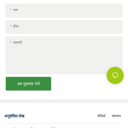
नाम
ईमेल
सामग्री
अब पूछताछ भेजें
अनुशंसित लेख
वीडियो
समाचार