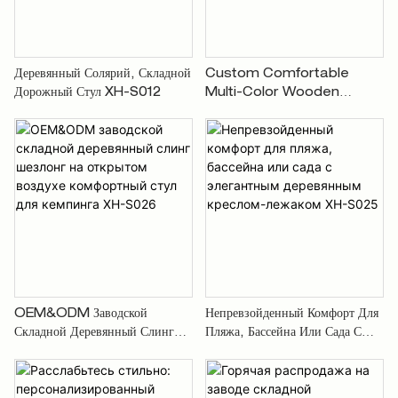
Деревянный Солярий, Складной
Custom Comfortable
Дорожный Стул XH-S012
Multi-Color Wooden
Rocking Folding Beach
Lounger Camping Picnic
Chairs Used On Picnic
Lawn Pool Garden
Outdoor XH-S027
OEM&ODM Заводской
Непревзойденный Комфорт Для
Складной Деревянный Слинг
Пляжа, Бассейна Или Сада С
Шезлонг На Открытом Воздухе
Элегантным Деревянным
Комфортный Стул Для Кемпинга
Креслом-Лежаком XH-S025
XH-S026