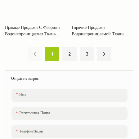
Прямые Продажи С Фабрики
Горячие Продажи
Водонепроницаемая Ткань
Водонепроницаемой Ткани
Деревянный Шезлонг Складной
Деревянного Пляжного Кресла С
Дорожный Слинг-Стул XH-
Подлокотником XH-S018
1
2
3
S019
Отправьте запрос
Имя
Электронная Почта
Телефон/Вацап