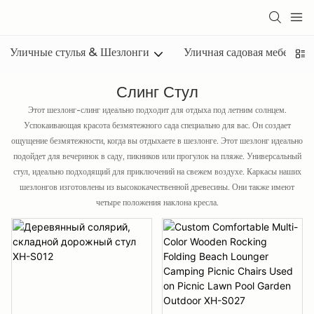
Уличные стулья & Шезлонги
Уличная садовая мебель
Слинг Стул
Этот шезлонг-слинг идеально подходит для отдыха под летним солнцем.
Успокаивающая красота безмятежного сада специально для вас. Он создает
ощущение безмятежности, когда вы отдыхаете в шезлонге. Этот шезлонг идеально
подойдет для вечеринок в саду, пикников или прогулок на пляже. Универсальный
стул, идеально подходящий для приключений на свежем воздухе. Каркасы наших
шезлонгов изготовлены из высококачественной древесины. Они также имеют
четыре положения наклона кресла.