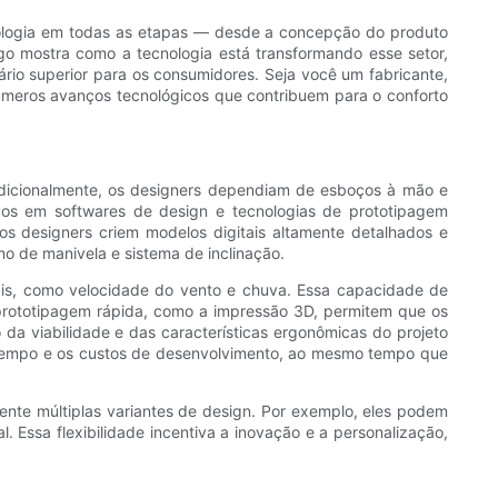
cnologia em todas as etapas — desde a concepção do produto
go mostra como a tecnologia está transformando esse setor,
rio superior para os consumidores. Seja você um fabricante,
números avanços tecnológicos que contribuem para o conforto
radicionalmente, os designers dependiam de esboços à mão e
nços em softwares de design e tecnologias de prototipagem
s designers criem modelos digitais altamente detalhados e
o de manivela e sistema de inclinação.
ais, como velocidade do vento e chuva. Essa capacidade de
de prototipagem rápida, como a impressão 3D, permitem que os
 da viabilidade e das características ergonômicas do projeto
 o tempo e os custos de desenvolvimento, ao mesmo tempo que
ente múltiplas variantes de design. Por exemplo, eles podem
. Essa flexibilidade incentiva a inovação e a personalização,