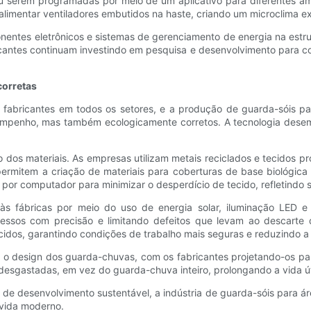
ou serem programadas por meio de um aplicativo para diferentes am
alimentar ventiladores embutidos na haste, criando um microclima ex
entes eletrônicos e sistemas de gerenciamento de energia na est
icantes continuam investindo em pesquisa e desenvolvimento para co
corretas
a fabricantes em todos os setores, e a produção de guarda-sóis 
mpenho, mas também ecologicamente corretos. A tecnologia desempe
dos materiais. As empresas utilizam metais reciclados e tecidos p
ermitem a criação de materiais para coberturas de base biológic
por computador para minimizar o desperdício de tecido, refletindo 
às fábricas por meio do uso de energia solar, iluminação LED e 
essos com precisão e limitando defeitos que levam ao descarte
cidos, garantindo condições de trabalho mais seguras e reduzindo a 
am o design dos guarda-chuvas, com os fabricantes projetando-os 
sgastadas, em vez do guarda-chuva inteiro, prolongando a vida úti
s de desenvolvimento sustentável, a indústria de guarda-sóis para 
 vida moderno.