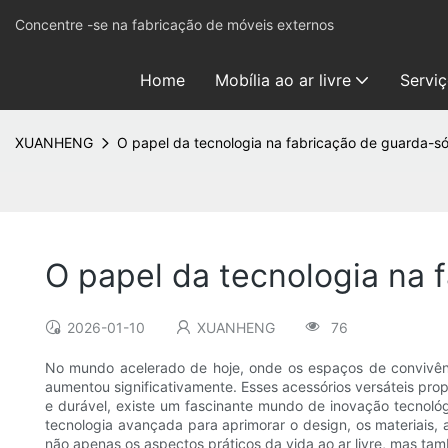
Concentre -se na fabricação de móveis externos
Home
Mobília ao ar livre
Servi
XUANHENG
O papel da tecnologia na fabricação de guarda-sói
O papel da tecnologia na f
2026-01-10
XUANHENG
76
No mundo acelerado de hoje, onde os espaços de convivênc
aumentou significativamente. Esses acessórios versáteis prop
e durável, existe um fascinante mundo de inovação tecnoló
tecnologia avançada para aprimorar o design, os materiais,
não apenas os aspectos práticos da vida ao ar livre, mas tamb