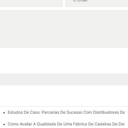
Estudos De Caso: Parcerias De Sucesso Com Distribuidores De 
a As Necessidades Do Seu Negócio.
ras De Descanso Para Exterior.
Como Avaliar A Qualidade De Uma Fábrica De Cadeiras De Desc