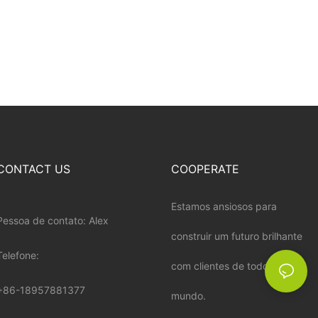
CONTACT US
COOPERATE
Estamos ansiosos para
Pessoa de contato: Alex
construir um futuro brilhante
Telefone:
com clientes de todo o
+86-18957881377
mundo.