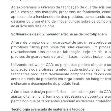
Ao explorarmos o universo da fabricação de guarda-sóis pa
até a escolha dos materiais, processos de fabricação, con
aprimorando a funcionalidade dos produtos, aumentando sua 
designer ou proprietário de imóvel curioso sobre os compon
ao ar livre nos dias de hoje.
Software de design inovador e técnicas de prototipagem
A fase de projeto de um guarda-sol de jardim estabelece a
protótipos físicos para visualizar suas criações, um pro
revolucionaram essa etapa da fabricação. Hoje em dia, o 
precisos de guarda-sóis de jardim. Esses modelos incluem t
Utilizando softwares CAD, os projetistas podem simular o
simulação ajuda a otimizar a integridade estrutural sem a n
fabricantes produzam rapidamente componentes físicos com ba
antes do início da produção em larga escala. Ao integrar t
melhoram o desempenho do produto final.
Além disso, o design paramétrico — um subconjunto do CAD —
ajustar o tamanho, a forma ou a espessura da cobertura e ava
permitindo que os fabricantes atendam às diversas preferên
Tecnologia avançada de materiais e tecidos