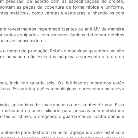
om precisão, de acordo com as especificações do projeto,
montam as peças da cobertura de forma rápida e uniforme,
ntes metálicos, como varetas e estruturas, alinhando-os com
am revestimentos impermeabilizantes ou anti-UV de maneira
atizados equipados com sensores ópticos detectam defeitos
eguem aos consumidores.
bra e tempo de produção. Robôs e máquinas garantem um alto
dade humana e eficiência das máquinas representa o futuro da
nas, incluindo guarda-sóis. Os fabricantes modernos estão
suários. Essas integrações tecnológicas representam uma nova
oto, aplicativos de smartphone ou assistentes de voz. Essa
 melhorando a acessibilidade para pessoas com mobilidade
ortes ou chuva, protegendo o guarda-chuva contra danos e
 ambiente para desfrutar da noite, agregando valor estético e