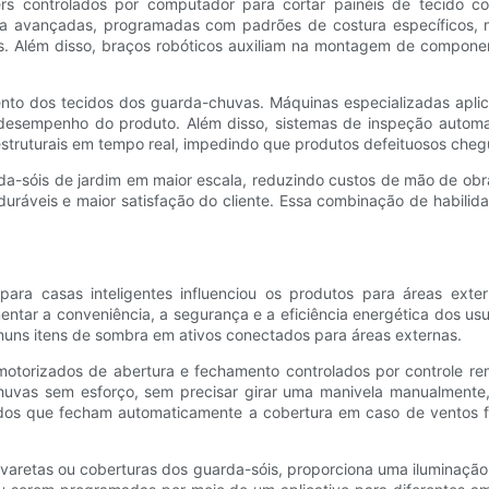
ers controlados por computador para cortar painéis de tecido c
ura avançadas, programadas com padrões de costura específicos, 
as. Além disso, braços robóticos auxiliam na montagem de compone
to dos tecidos dos guarda-chuvas. Máquinas especializadas aplic
 desempenho do produto. Além disso, sistemas de inspeção autom
 estruturais em tempo real, impedindo que produtos defeituosos ch
da-sóis de jardim em maior escala, reduzindo custos de mão de o
duráveis ​​e maior satisfação do cliente. Essa combinação de habili
para casas inteligentes influenciou os produtos para áreas exter
entar a conveniência, a segurança e a eficiência energética dos u
muns itens de sombra em ativos conectados para áreas externas.
torizados de abertura e fechamento controlados por controle rem
huvas sem esforço, sem precisar girar uma manivela manualmente,
dos que fecham automaticamente a cobertura em caso de ventos f
 varetas ou coberturas dos guarda-sóis, proporciona uma iluminação