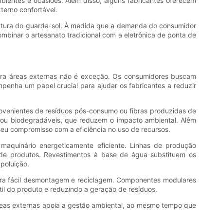
bientes e ocasiões. Além disso, alguns fabricantes oferecem
terno confortável.
rutura do guarda-sol. À medida que a demanda do consumidor
mbinar o artesanato tradicional com a eletrônica de ponta de
para áreas externas não é exceção. Os consumidores buscam
nha um papel crucial para ajudar os fabricantes a reduzir
rovenientes de resíduos pós-consumo ou fibras produzidas de
a ou biodegradáveis, que reduzem o impacto ambiental. Além
seu compromisso com a eficiência no uso de recursos.
maquinário energeticamente eficiente. Linhas de produção
 de produtos. Revestimentos à base de água substituem os
poluição.
para fácil desmontagem e reciclagem. Componentes modulares
l do produto e reduzindo a geração de resíduos.
áreas externas apoia a gestão ambiental, ao mesmo tempo que