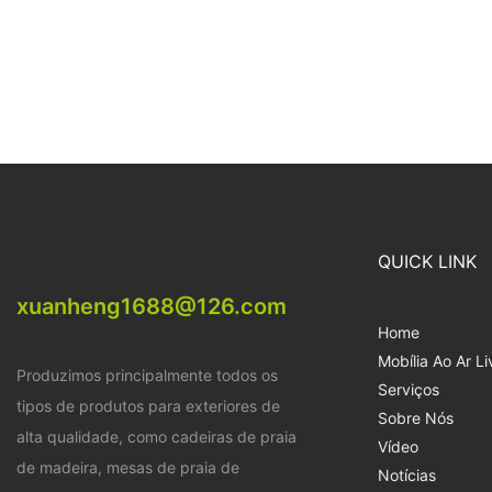
QUICK LINK
xuanheng1688@126.com
Home
Mobília Ao Ar Li
Produzimos principalmente todos os
Serviços
tipos de produtos para exteriores de
Sobre Nós
alta qualidade, como cadeiras de praia
Vídeo
de madeira, mesas de praia de
Notícias