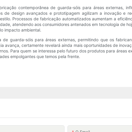
bricação contemporânea de guarda-sóis para áreas externas, influ
s de design avançados e prototipagem agilizam a inovação e re
e estilo. Processos de fabricação automatizados aumentam a eficiê
alidade, atendendo aos consumidores antenados em tecnologia de hoje
do impacto ambiental.
ia de guarda-sóis para áreas externas, permitindo que os fabrica
gia avança, certamente revelará ainda mais oportunidades de inovaç
os. Para quem se interessa pelo futuro dos produtos para áreas e
idades empolgantes que temos pela frente.
O Email