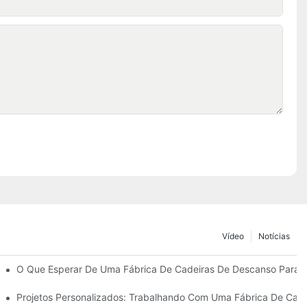
Vídeo
Notícias
Guarda-Sóis De Praia
O Que Esperar De Uma Fábrica De Cadeiras De Descanso Para Á
anso Para Áreas Externas.
Projetos Personalizados: Trabalhando Com Uma Fábrica De Cade