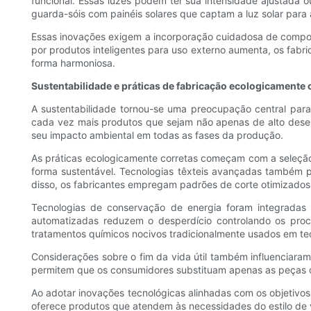
funcional. Essas luzes podem ter sua intensidade ajustada 
guarda-sóis com painéis solares que captam a luz solar para 
Essas inovações exigem a incorporação cuidadosa de compon
por produtos inteligentes para uso externo aumenta, os fabr
forma harmoniosa.
Sustentabilidade e práticas de fabricação ecologicamente 
A sustentabilidade tornou-se uma preocupação central par
cada vez mais produtos que sejam não apenas de alto dese
seu impacto ambiental em todas as fases da produção.
As práticas ecologicamente corretas começam com a seleção 
forma sustentável. Tecnologias têxteis avançadas também p
disso, os fabricantes empregam padrões de corte otimizados 
Tecnologias de conservação de energia foram integradas 
automatizadas reduzem o desperdício controlando os proc
tratamentos químicos nocivos tradicionalmente usados ​​em te
Considerações sobre o fim da vida útil também influenciar
permitem que os consumidores substituam apenas as peças de
Ao adotar inovações tecnológicas alinhadas com os objetivo
oferece produtos que atendem às necessidades do estilo de