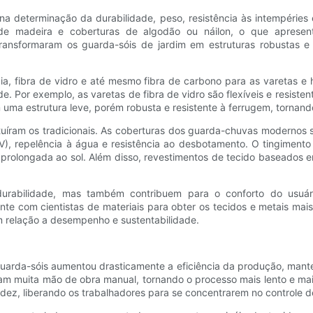
 determinação da durabilidade, peso, resistência às intempéries 
 de madeira e coberturas de algodão ou náilon, o que apresent
ransformaram os guarda-sóis de jardim em estruturas robustas e 
ncia, fibra de vidro e até mesmo fibra de carbono para as varetas 
ade. Por exemplo, as varetas de fibra de vidro são flexíveis e resis
 uma estrutura leve, porém robusta e resistente à ferrugem, tornand
tuíram os tradicionais. As coberturas dos guarda-chuvas modernos s
 (UV), repelência à água e resistência ao desbotamento. O tingiment
rolongada ao sol. Além disso, revestimentos de tecido baseados em
urabilidade, mas também contribuem para o conforto do usuário
e com cientistas de materiais para obter os tecidos e metais mai
 relação a desempenho e sustentabilidade.
guarda-sóis aumentou drasticamente a eficiência da produção, mant
am muita mão de obra manual, tornando o processo mais lento e mai
idez, liberando os trabalhadores para se concentrarem no controle