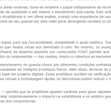
ra áreas externas, torna-se evidente o papel indispensável da te
trole de qualidade e até mesmo o atendimento pós-venda. Este arti
durabilidade e, em última análise, criando uma experiência de usuá
entes do seu guarda-sol, esta visão geral abrangente revelará os i
s bases para sua funcionalidade, durabilidade e apelo estético. T
cesso que muitas vezes era demorado e caro. No entanto, os ava
software de desenho assistido por computador (CAD) permite que o
odos os componentes — das varetas, mastro e cobertura ao mecanism
 comportamento do guarda-chuva sob diferentes condições ambient
ecessidade de múltiplos protótipos físicos. Além disso, técnicas 
se em projetos digitais. Esses protótipos auxiliam na verificação
estes virtuais e prototipagem rápida, os fabricantes podem reduzir
 permite que os projetistas ajustem variáveis ​​para gerar rapidam
liar instantaneamente o impacto na estabilidade e na estética geral
cias dos consumidores.