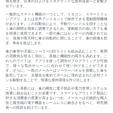
地を開き、従来の日よけをコネクテッドな屋外資産へと変貌さ
せています。
一般的なスマート機能の一つとして、リモコン、スマートフォ
ンアプリ、または音声アシスタントで操作できる電動開閉機構
があります。この自動化により、手動でハンドルを回すことな
く傘の開閉を簡単に調整できるため、運動能力の低い方でも傘
を快適に使用できます。一部の傘にはセンサーが内蔵されてお
り、強風や雨天時に傘が自動的に閉じることで、傘の損傷を防
ぎ、寿命を延ばします。
傘の傘骨や天蓋にソーラーLEDライトを組み込むことで、夜間
の雰囲気を明るく演出し、美観と機能性の両方を高めます。こ
れらのライトは、アプリを使って調光やプログラミングが可能
で、様々な気分やシーンに合わせて使い分けることができま
す。さらに、一部のメーカーはソーラーパネルを搭載した傘を
販売しており、太陽光を集めてポールに埋め込まれた冷却ファ
ンを駆動することで、快適な屋外環境を作り出します。
こうした革新には、傘の構造に電子部品や電力管理システムを
慎重に組み込むことが必要です。スマートなアウトドア製品に
対する消費者の需要が高まるにつれ、メーカーは伝統的な職人
技と最先端の電子機器をシームレスに融合させるべく、研究開
発への投資を続けています。