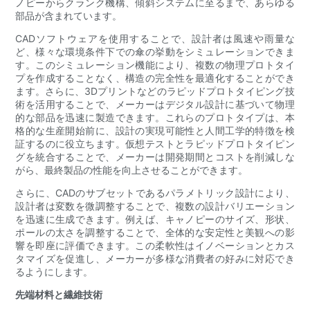
ノピーからクランク機構、傾斜システムに至るまで、あらゆる
部品が含まれています。
CADソフトウェアを使用することで、設計者は風速や雨量な
ど、様々な環境条件下での傘の挙動をシミュレーションできま
す。このシミュレーション機能により、複数の物理プロトタイ
プを作成することなく、構造の完全性を最適化することができ
ます。さらに、3Dプリントなどのラピッドプロトタイピング技
術を活用することで、メーカーはデジタル設計に基づいて物理
的な部品を迅速に製造できます。これらのプロトタイプは、本
格的な生産開始前に、設計の実現可能性と人間工学的特徴を検
証するのに役立ちます。仮想テストとラピッドプロトタイピン
グを統合することで、メーカーは開発期間とコストを削減しな
がら、最終製品の性能を向上させることができます。
さらに、CADのサブセットであるパラメトリック設計により、
設計者は変数を微調整することで、複数の設計バリエーション
を迅速に生成できます。例えば、キャノピーのサイズ、形状、
ポールの太さを調整することで、全体的な安定性と美観への影
響を即座に評価できます。この柔軟性はイノベーションとカス
タマイズを促進し、メーカーが多様な消費者の好みに対応でき
るようにします。
先端材料と繊維技術