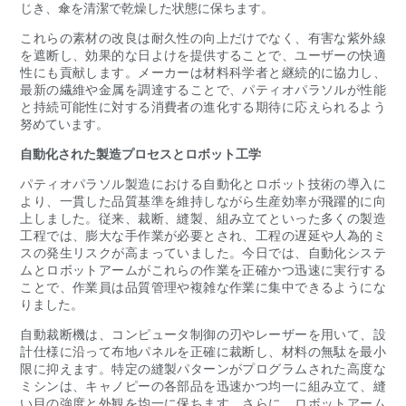
じき、傘を清潔で乾燥した状態に保ちます。
これらの素材の改良は耐久性の向上だけでなく、有害な紫外線
を遮断し、効果的な日よけを提供することで、ユーザーの快適
性にも貢献します。メーカーは材料科学者と継続的に協力し、
最新の繊維や金属を調達することで、パティオパラソルが性能
と持続可能性に対する消費者の進化する期待に応えられるよう
努めています。
自動化された製造プロセスとロボット工学
パティオパラソル製造における自動化とロボット技術の導入に
より、一貫した品質基準を維持しながら生産効率が飛躍的に向
上しました。従来、裁断、縫製、組み立てといった多くの製造
工程では、膨大な手作業が必要とされ、工程の遅延や人為的ミ
スの発生リスクが高まっていました。今日では、自動化システ
ムとロボットアームがこれらの作業を正確かつ迅速に実行する
ことで、作業員は品質管理や複雑な作業に集中できるようにな
りました。
自動裁断機は、コンピュータ制御の刃やレーザーを用いて、設
計仕様に沿って布地パネルを正確に裁断し、材料の無駄を最小
限に抑えます。特定の縫製パターンがプログラムされた高度な
ミシンは、キャノピーの各部品を迅速かつ均一に組み立て、縫
い目の強度と外観を均一に保ちます。さらに、ロボットアーム