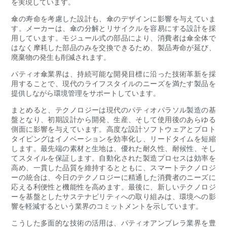
を実現しています。
傘の寿命を考慮した設計も、傘のデザインに影響を与えていま
す。メーカーは、傘の分解とリサイクルを容易にする設計を採
用しています。モジュール式の部品により、消費者は傘全体で
はなく摩耗した部品のみを交換できるため、製品寿命が延び、
廃棄物の発生も削減されます。
パティオ傘業界は、持続可能な開発目標に沿った技術革新を採
用することで、現代のライフスタイルのニーズを満たす製品を
提供しながら環境管理をサポートしています。
まとめると、テクノロジーは現代のパティオパラソル製造の基
盤となり、初期設計から開発、生産、そして使用後のあらゆる
側面に影響を与えています。高度な設計ソフトウェアとプロト
タイピングはイノベーションを効率化し、リードタイムを短縮
します。最先端の素材と生地は、優れた耐久性、耐候性、そし
てスタイルを保証します。自動化された製造プロセスは効率を
高め、一貫した品質を維持するとともに、スマートテクノロジ
ーの統合は、今日のテクノロジーに精通した消費者のニーズに
応える利便性と機能性を高めます。最後に、新しいテクノロジ
ーを基盤としたサステナビリティへの取り組みは、環境への影
響を軽減するという業界のコミットメントを示しています。
こうした多面的な技術の活用は、パティオアンブレラ業界を豊