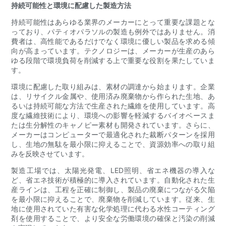
持続可能性と環境に配慮した製造方法
持続可能性はあらゆる業界のメーカーにとって重要な課題とな
っており、パティオパラソルの製造も例外ではありません。消
費者は、高性能であるだけでなく環境に優しい製品を求める傾
向が高まっています。テクノロジーは、メーカーが生産のあら
ゆる段階で環境負荷を削減する上で重要な役割を果たしていま
す。
環境に配慮した取り組みは、素材の調達から始まります。企業
は、リサイクル金属や、使用済み廃棄物から作られた生地、あ
るいは持続可能な方法で生産された繊維を使用しています。高
度な繊維技術により、環境への影響を軽減するバイオベースま
たは生分解性のキャノピー素材も開発されています。さらに、
メーカーはコンピューターで最適化された裁断パターンを採用
し、生地の無駄を最小限に抑えることで、資源効率への取り組
みを反映させています。
製造工場では、太陽光発電、LED照明、省エネ機器の導入な
ど、省エネ技術が積極的に導入されています。自動化された生
産ラインは、工程を正確に制御し、製品の廃棄につながる欠陥
を最小限に抑えることで、廃棄物を削減しています。従来、生
地に使用されていた有害な化学処理に代わる水性コーティング
剤を使用することで、より安全な労働環境の確保と汚染の削減