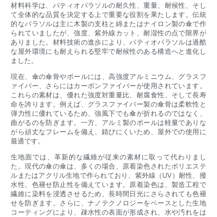
材料科学は、パティオパラソルの耐久性、重量、耐候性、そし
て全体的な品質を決定する上で重要な役割を果たします。伝統
的なパラソルは主に木製の支柱と綿またはナイロン製の傘で作
られていましたが、強度、紫外線カット、耐湿性の点で限界が
ありました。材料技術の進歩により、パティオパラソルは過酷
な屋外環境にも耐えられる堅牢で耐候性のある構造へと進化し
ました。
現在、傘の傘骨やポールには、高強度アルミニウム、グラスフ
ァイバー、さらにはカーボンファイバーが使用されています。
これらの素材は、優れた強度対重量比、耐腐食性、そして長寿
命を誇ります。例えば、グラスファイバー製の傘骨は柔軟性と
弾力性に優れているため、強風下でも傘が折れるのではなく、
曲がるのを防ぎます。一方、アルミ製のポールは軽量でありな
がら頑丈なフレームを備え、錆びにくいため、屋外での使用に
最適です。
生地面では、革新的な繊維が従来の素材に取って代わりまし
た。現代の傘の傘は、多くの場合、原着染色されたポリエステ
ルまたはアクリル生地で作られており、紫外線（UV）耐性、撥
水性、色褪せ防止性を備えています。原着染色は、製造工程で
繊維に染料を浸透させるため、長時間日光にさらされても色褪
せを防ぎます。さらに、ナノテクノロジーをベースとした生地
コーティングにより、疎水性の表面が形成され、水や汚れをは