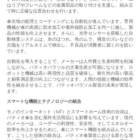
はリブやフレームなどの金属部品の取り付けを支援し、組み立
て時に正確な位置合わせを行います。
傘生地の処理とコーティングにも自動化が進んでいます。専用
機械が傘の表面に防水加工や紫外線防止加工を均一に施し、製
品の性能を向上させます。さらに、光学センサーを搭載した自
動検査システムは、糸のほつれ、色のムラ、構造のズレなどの
欠陥をリアルタイムで検出し、不良品が消費者に届くのを防い
でいます。
自動化を導入することで、メーカーは人件費と生産時間を削減
しながら、パティオパラソルの大量生産が可能になります。ロ
ボットと機械は高い再現性と品質を確保し、耐久性の高い製品
と顧客満足度の向上につながります。人間の技能と機械の効率
性を融合させることで、パティオパラソル製造の未来が実現し
ます。
スマートな機能とテクノロジーの統合
モノのインターネット（IoT）とスマートホーム技術の台頭は、
パティオ傘を含む屋外生活用品にも影響を与えています。現代
のメーカーは、ユーザーの利便性、安全性、そしてエネルギー
効率を向上させるために、傘にスマート機能を組み込んでいま
す。こうした技術の統合は、パティオ傘製造における新たな境