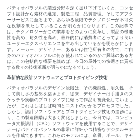
パティオパラソルの製造分野を深く掘り下げていくと、コンセ
プト設計から素材の選定、製造工程、品質管理、そしてアフタ
ーサービスに至るまで、あらゆる段階でテクノロジーが不可欠
な役割を果たしていることが明らかになります。この記事で
は、テクノロジーがこの業界をどのように変革し、製品の機能
性を高め、耐久性を高め、最終的には消費者にとってより良い
ユーザーエクスペリエンスを生み出しているかを明らかにしま
す。メーカー、デザイナー、あるいは住宅所有者の方で、ご自
身のパティオパラソルに何が使われているのかご興味のある方
は、この包括的な概要を読めば、今日の屋外での快適さに貢献
する数々の技術革新が明らかになるでしょう。
革新的な設計ソフトウェアとプロトタイピング技術
パティオパラソルのデザイン段階は、その機能性、耐久性、そ
して美しさの基盤を築きます。従来、デザイナーは手描きのス
ケッチや実物のプロトタイプに頼って作品を視覚化していまし
たが、これはしばしば時間とコストのかかるプロセスでした。
しかし、設計ソフトウェアとプロトタイピング技術の進歩によ
り、この製造段階は大きく変化しました。今日では、コンピュ
ータ支援設計（CAD）ソフトウェアを使用することで、デザイ
ナーはパティオパラソルの非常に詳細かつ精密なデジタルモデ
ルを作成できます。これらのモデルには、傘骨、ポール、キャ