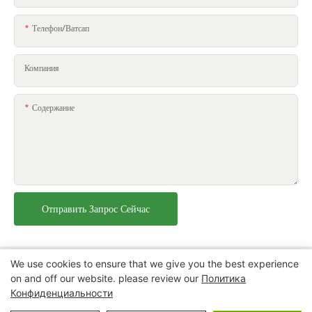
Телефон/ватсап
Компания
Содержание
Отправить Запрос Сейчас
We use cookies to ensure that we give you the best experience
on and off our website. please review our
Политика
Конфиденциальности
Copyright © 2026 Нинбо Сюаньхэн Открытый&Компания по
производству бытовой техники, ООО |
Политика