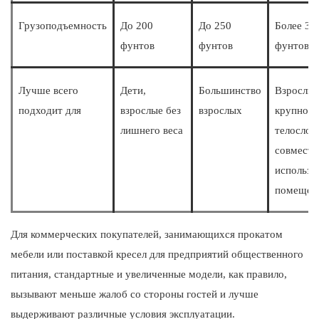
Грузоподъемность
До 200
До 250
Более 30
фунтов
фунтов
фунтов
Лучше всего
Дети,
Большинство
Взрослы
подходит для
взрослые без
взрослых
крупного
лишнего веса
телослож
совместн
использо
помещен
Для коммерческих покупателей, занимающихся прокатом
мебели или поставкой кресел для предприятий общественного
питания, стандартные и увеличенные модели, как правило,
вызывают меньше жалоб со стороны гостей и лучше
выдерживают различные условия эксплуатации.