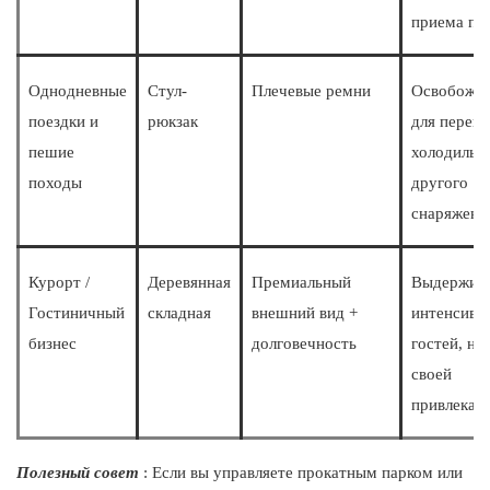
приема пи
Однодневные
Стул-
Плечевые ремни
Освобожда
поездки и
рюкзак
для перен
пешие
холодильн
походы
другого
снаряжени
Курорт /
Деревянная
Премиальный
Выдержив
Гостиничный
складная
внешний вид +
интенсивн
бизнес
долговечность
гостей, не
своей
привлекате
Полезный совет
: Если вы управляете прокатным парком или