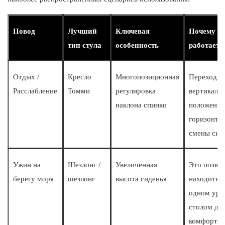
Повод
Лучший
Ключевая
Почему эт
тип стула
особенность
работает
Отдых /
Кресло
Многопозиционная
Переход и
Расслабление
Томми
регулировка
вертикаль
наклона спинки
положения
горизонтал
смены сид
Ужин на
Шезлонг /
Увеличенная
Это позвол
берегу моря
шезлонг
высота сиденья
находиться
одном уро
столом дл
комфортно