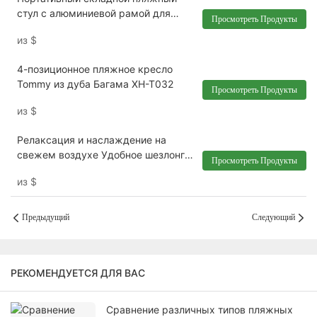
стул с алюминиевой рамой для
Просмотреть Продукты
кемпинга на открытом воздухе XH-
из
$
T038
4-позиционное пляжное кресло
Tommy из дуба Багама XH-T032
Просмотреть Продукты
из
$
Релаксация и наслаждение на
свежем воздухе Удобное шезлонг
Просмотреть Продукты
XH-T006
из
$
Предыдущий
Следующий
РЕКОМЕНДУЕТСЯ ДЛЯ ВАС
Сравнение различных типов пляжных