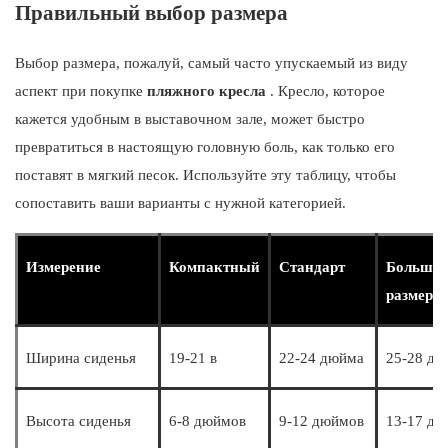
Правильный выбор размера
Выбор размера, пожалуй, самый часто упускаемый из виду
аспект при покупке
пляжного кресла
. Кресло, которое
кажется удобным в выставочном зале, может быстро
превратиться в настоящую головную боль, как только его
поставят в мягкий песок. Используйте эту таблицу, чтобы
сопоставить ваши варианты с нужной категорией.
Измерение
Компактный
Стандарт
Большо
размер
Ширина сиденья
19-21 в
22-24 дюйма
25-28 дю
Высота сиденья
6-8 дюймов
9-12 дюймов
13-17 дю