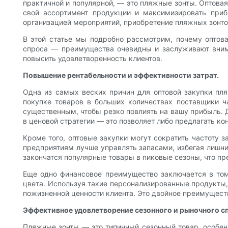
практичной и популярной, — это пляжные зонты. Оптова
свой ассортимент продукции и максимизировать приб
организацией мероприятий, приобретение пляжных зонто
В этой статье мы подробно рассмотрим, почему оптов
спроса — преимущества очевидны и заслуживают внима
повысить удовлетворенность клиентов.
Повышение рентабельности и эффективности затрат.
Одна из самых веских причин для оптовой закупки пля
покупке товаров в больших количествах поставщики ч
существенным, чтобы резко повлиять на вашу прибыль. 
в ценовой стратегии — это позволяет либо предлагать к
Кроме того, оптовые закупки могут сократить частоту 
предприятиям лучше управлять запасами, избегая лишних
закончатся популярные товары в пиковые сезоны, что п
Еще одно финансовое преимущество заключается в том
цвета. Используя такие персонализированные продукты, 
пожизненной ценности клиента. Это двойное преимущест
Эффективное удовлетворение сезонного и рыночного с
Пляжные зонты — это типичный сезонный товар, особен