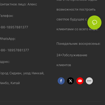
Контактное лицо: Алекс
возможности построить
Телефон:
светлое будущее с
+86-18957881377
клиентами со всего мира.
WhatsApp:
Понедельник воскресенье:
+86-
18957881377
24*7обслуживание
Адрес:
клиентов
Город Сидиан, уезд Нинхай,
Нинбо, Китай