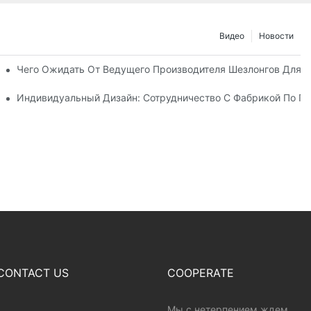
Видео
Новости
о С Дистрибьюторами Пляжных Зонтов
Чего Ожидать От Ведущего Производителя Шезлонгов Для 
у Шезлонгов Для Отдыха На Открытом Воздухе
Индивидуальный Дизайн: Сотрудничество С Фабрикой По Пр
CONTACT US
COOPERATE
Мы с нетерпением ждем