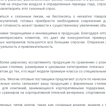
ий на открытом воздухе в определенные периоды года, спрос
овлетворить этот сезонный спрос.
виться к сезонным пикам, не беспокоясь о нехватке товаро
окупателей, готовых приобрести необходимое снаряжение д
кая готовность может привести к существенному увеличению об
дними тенденциями и инновациями в продукции. Благодаря оп
интересовать клиентов, что дает им конкурентное преимущ
тых материалов пользуются все большим спросом. Опережая 
уальность и привлекательность.
к более широкому ассортименту продукции по сравнению с роз
чными стилями, размерами и ценовыми категориями пляжных 
етом до тех, кто ищет модели премиум-класса со специальны
ь. Многие оптовые поставщики предлагают услуги по нанесени
ляжные зонты связывает вашу продукцию с фирменным стиле
ы для компаний, занимающихся корпоративными подарками,
ве сувениров на корпоративной пляжной вечеринке, спортивно
зличных типов зонтов, таких как складные модели, модели 