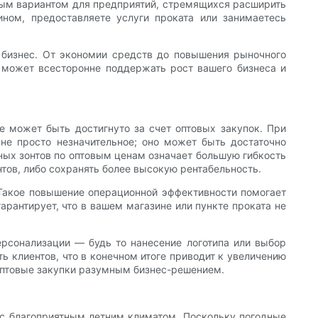
ьным вариантом для предприятий, стремящихся расширить
ном, предоставляете услуги проката или занимаетесь
 бизнес. От экономии средств до повышения рыночного
 может всесторонне поддержать рост вашего бизнеса и
е может быть достигнуто за счет оптовых закупок. При
не просто незначительное; оно может быть достаточно
ных зонтов по оптовым ценам означает большую гибкость
тов, либо сохранять более высокую рентабельность.
. Такое повышение операционной эффективности помогает
арантирует, что в вашем магазине или пункте проката не
рсонализации — будь то нанесение логотипа или выбор
ь клиентов, что в конечном итоге приводит к увеличению
оптовые закупки разумным бизнес-решением.
 с благоприятным летним климатом. Поскольку погодные