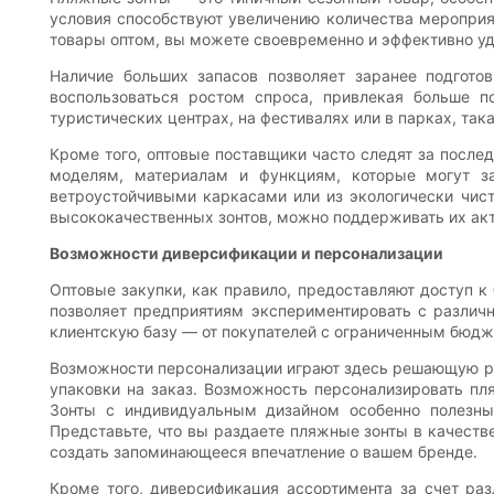
условия способствуют увеличению количества мероприят
товары оптом, вы можете своевременно и эффективно уд
Наличие больших запасов позволяет заранее подгото
воспользоваться ростом спроса, привлекая больше п
туристических центрах, на фестивалях или в парках, та
Кроме того, оптовые поставщики часто следят за после
моделям, материалам и функциям, которые могут за
ветроустойчивыми каркасами или из экологически чис
высококачественных зонтов, можно поддерживать их акт
Возможности диверсификации и персонализации
Оптовые закупки, как правило, предоставляют доступ 
позволяет предприятиям экспериментировать с разли
клиентскую базу — от покупателей с ограниченным бюдж
Возможности персонализации играют здесь решающую рол
упаковки на заказ. Возможность персонализировать п
Зонты с индивидуальным дизайном особенно полезн
Представьте, что вы раздаете пляжные зонты в качест
создать запоминающееся впечатление о вашем бренде.
Кроме того, диверсификация ассортимента за счет ра