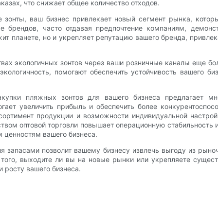
казах, что снижает общее количество отходов.
зонты, ваш бизнес привлекает новый сегмент рынка, который
ре брендов, часто отдавая предпочтение компаниям, демон
т планете, но и укрепляет репутацию вашего бренда, привлека
ах экологичных зонтов через ваши розничные каналы еще боль
экологичность, помогают обеспечить устойчивость вашего би
акупки пляжных зонтов для вашего бизнеса предлагает мн
огает увеличить прибыль и обеспечить более конкурентоспо
ссортимент продукции и возможности индивидуальной настрой
вом оптовой торговли повышает операционную стабильность и
 ценностям вашего бизнеса.
я запасами позволит вашему бизнесу извлечь выгоду из рыно
 того, выходите ли вы на новые рынки или укрепляете сущес
 росту вашего бизнеса.