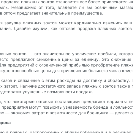
я продажа пляжных зонтов становится все более привлекател
ыль. Независимо от того, владеете ли вы розничным магази
в оптом предлагает значительные преимущества.
ая закупка пляжных зонтов может кардинально изменить ваш
ния. Давайте изучим, как оптовая продажа пляжных зонтов
жных зонтов — это значительное увеличение прибыли, которо
асто предлагают сниженные цены за единицу. Это снижение 
Для предприятий с ограниченной прибылью приобретение пляж
онкурентоспособные цены для привлечения большего числа клиен
заказов и связанные с этим расходы на доставку и обработку
 затрат. Наличие достаточного запаса пляжных зонтов также г
редотвратит упущенные возможности продаж.
, что некоторые оптовые поставщики предлагают варианты пе
предприятия могут повысить узнаваемость бренда и лояльност
во — экономия затрат и возможности для брендинга — делает 
проса
но в районах, расположенных вблизи побережья и в регионах