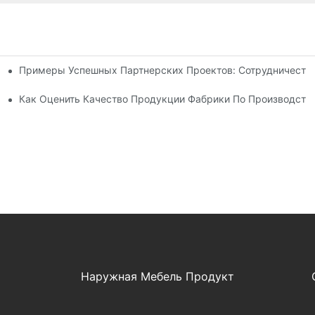
Примеры Успешных Партнерских Проектов: Сотрудничеств
ля Нужд Вашего Бизнеса
ву Шезлонгов Для Отдыха На Открытом Воздухе.
Как Оценить Качество Продукции Фабрики По Производств
Наружная Мебель Продукт