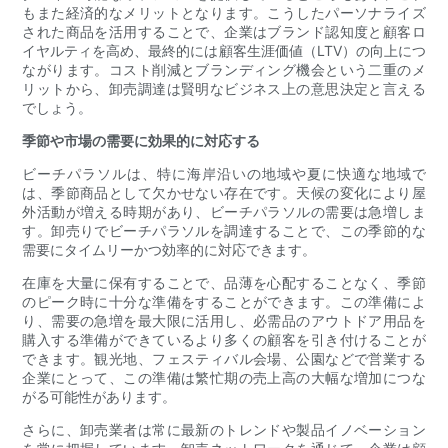
もまた経済的なメリットとなります。こうしたパーソナライズ
された商品を活用することで、企業はブランド認知度と顧客ロ
イヤルティを高め、最終的には顧客生涯価値（LTV）の向上につ
ながります。コスト削減とブランディング機会という二重のメ
リットから、卸売調達は賢明なビジネス上の意思決定と言える
でしょう。
季節や市場の需要に効果的に対応する
ビーチパラソルは、特に海岸沿いの地域や夏に快適な地域で
は、季節商品として欠かせない存在です。天候の変化により屋
外活動が増える時期があり、ビーチパラソルの需要は急増しま
す。卸売りでビーチパラソルを調達することで、この季節的な
需要にタイムリーかつ効率的に対応できます。
在庫を大量に保有することで、品薄を心配することなく、季節
のピーク時に十分な準備をすることができます。この準備によ
り、需要の急増を最大限に活用し、必需品のアウトドア用品を
購入する準備ができているより多くの顧客を引き付けることが
できます。観光地、フェスティバル会場、公園などで営業する
企業にとって、この準備は繁忙期の売上高の大幅な増加につな
がる可能性があります。
さらに、卸売業者は常に最新のトレンドや製品イノベーション