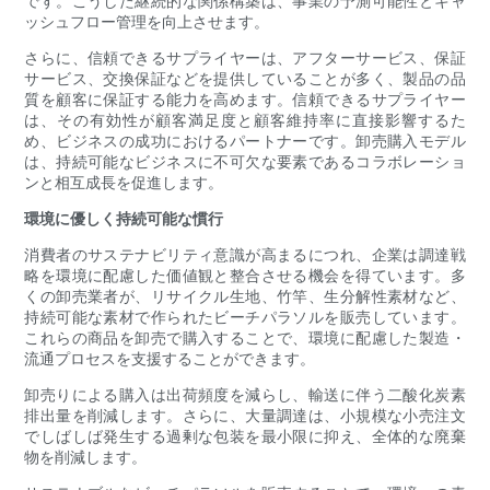
です。こうした継続的な関係構築は、事業の予測可能性とキャ
ッシュフロー管理を向上させます。
さらに、信頼できるサプライヤーは、アフターサービス、保証
サービス、交換保証などを提供していることが多く、製品の品
質を顧客に保証する能力を高めます。信頼できるサプライヤー
は、その有効性が顧客満足度と顧客維持率に直接影響するた
め、ビジネスの成功におけるパートナーです。卸売購入モデル
は、持続可能なビジネスに不可欠な要素であるコラボレーショ
ンと相互成長を促進します。
環境に優しく持続可能な慣行
消費者のサステナビリティ意識が高まるにつれ、企業は調達戦
略を環境に配慮した価値観と整合させる機会を得ています。多
くの卸売業者が、リサイクル生地、竹竿、生分解性素材など、
持続可能な素材で作られたビーチパラソルを販売しています。
これらの商品を卸売で購入することで、環境に配慮した製造・
流通プロセスを支援することができます。
卸売りによる購入は出荷頻度を減らし、輸送に伴う二酸化炭素
排出量を削減します。さらに、大量調達は、小規模な小売注文
でしばしば発生する過剰な包装を最小限に抑え、全体的な廃棄
物を削減します。