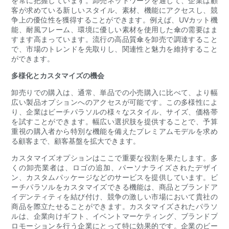
を常に把握しています。卸売ネットワークを通じて、企業は顧
客が求めている新しいスタイル、素材、機能にアクセスし、競
争上の優位性を獲得することができます。例えば、UVカット機
能、耐風フレーム、環境に優しい素材を使用した傘の需要はま
すます高まっています。流行の高品質傘を卸売で調達すること
で、市場のトレンドを先取りし、関連性と魅力を維持すること
ができます。
多様化とカスタマイズの機会
卸売りでの購入は、通常、単品での小売購入に比べて、より幅
広い製品オプションへのアクセスが可能です。この多様性によ
り、企業はビーチパラソルの様々なスタイル、サイズ、価格帯
を試すことができます。幅広い選択肢を提供することで、予算
重視の購入者から特別な機能を備えたプレミアムモデルを求め
る顧客まで、顧客基盤を拡大できます。
カスタマイズオプションはここで重要な役割を果たします。多
くの卸売業者は、ロゴの追加、パーソナライズされたデザイ
ン、カスタムパッケージなどのサービスを提供しています。ビ
ーチパラソルをカスタマイズできる機能は、商品とブランドア
イデンティティを結び付け、競争の激しい市場において貴社の
商品を際立たせることができます。カスタマイズされたパラソ
ルは、企業向けギフト、イベントマーケティング、ブランドプ
ロモーションを行う企業にとって特に効果的です。企業のビー