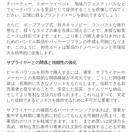
チパーティー、スポーツイベント、地域のフェスティバルなど
でビーチパラソルを景品として提供することを想像してみてく
ださい。記憶に残るブランドイメージを創出できるでしょう。
さらに、ポップアップ式、特大キャノピー、コンパクトな旅行
用など、様々なタイプの傘を在庫に揃えることで、多様な顧客
ニーズに対応できます。また、より多くの購入者を引き付ける
ためのバンドル製品やパッケージプランの作成も可能になりま
す。このように、卸売ルートは製品のイノベーションと市場拡
大を効率的に促進します。
サプライヤーとの関係と信頼性の強化
ビーチパラソルを卸売で購入するには、通常、サプライヤーや
メーカーとの長期的な関係構築が不可欠です。こうした関係構
築は、長期的に大きなメリットをもたらします。信頼できる卸
売業者と取引することで、安定した品質、タイムリーな納品、
そしてより有利な交渉力が得られます。これらはすべて、安定
した信頼できるビジネスを維持するために不可欠な要素です。
サプライヤーとの確固たるパートナーシップがあれば、需要が
集中する時期に優先的に対応してもらえる可能性が高まり、在
庫切れのリスクを軽減できます。また、まとめ買いは交渉力を
高め、有利な支払条件や将来の注文割引を確保することも可能