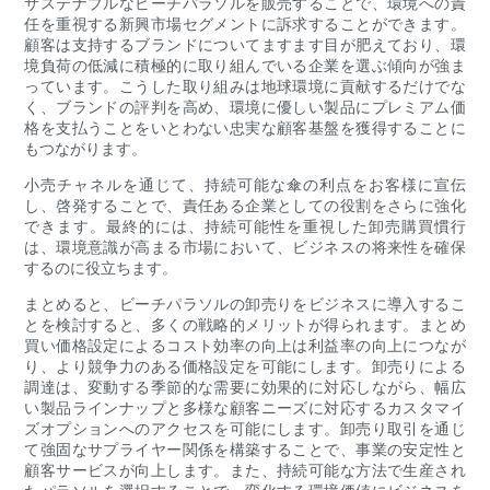
サステナブルなビーチパラソルを販売することで、環境への責
任を重視する新興市場セグメントに訴求することができます。
顧客は支持するブランドについてますます目が肥えており、環
境負荷の低減に積極的に取り組んでいる企業を選ぶ傾向が強ま
っています。こうした取り組みは地球環境に貢献するだけでな
く、ブランドの評判を高め、環境に優しい製品にプレミアム価
格を支払うことをいとわない忠実な顧客基盤を獲得することに
もつながります。
小売チャネルを通じて、持続可能な傘の利点をお客様に宣伝
し、啓発することで、責任ある企業としての役割をさらに強化
できます。最終的には、持続可能性を重視した卸売購買慣行
は、環境意識が高まる市場において、ビジネスの将来性を確保
するのに役立ちます。
まとめると、ビーチパラソルの卸売りをビジネスに導入するこ
とを検討すると、多くの戦略的メリットが得られます。まとめ
買い価格設定によるコスト効率の向上は利益率の向上につなが
り、より競争力のある価格設定を可能にします。卸売りによる
調達は、変動する季節的な需要に効果的に対応しながら、幅広
い製品ラインナップと多様な顧客ニーズに対応するカスタマイ
ズオプションへのアクセスを可能にします。卸売り取引を通じ
て強固なサプライヤー関係を構築することで、事業の安定性と
顧客サービスが向上します。また、持続可能な方法で生産され