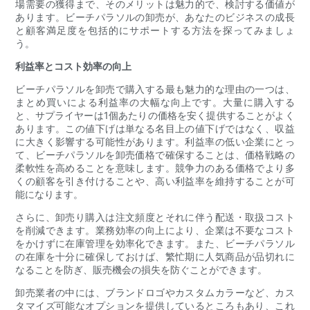
場需要の獲得まで、そのメリットは魅力的で、検討する価値が
あります。ビーチパラソルの卸売が、あなたのビジネスの成長
と顧客満足度を包括的にサポートする方法を探ってみましょ
う。
利益率とコスト効率の向上
ビーチパラソルを卸売で購入する最も魅力的な理由の一つは、
まとめ買いによる利益率の大幅な向上です。大量に購入する
と、サプライヤーは1個あたりの価格を安く提供することがよく
あります。この値下げは単なる名目上の値下げではなく、収益
に大きく影響する可能性があります。利益率の低い企業にとっ
て、ビーチパラソルを卸売価格で確保することは、価格戦略の
柔軟性を高めることを意味します。競争力のある価格でより多
くの顧客を引き付けることや、高い利益率を維持することが可
能になります。
さらに、卸売り購入は注文頻度とそれに伴う配送・取扱コスト
を削減できます。業務効率の向上により、企業は不要なコスト
をかけずに在庫管理を効率化できます。また、ビーチパラソル
の在庫を十分に確保しておけば、繁忙期に人気商品が品切れに
なることを防ぎ、販売機会の損失を防ぐことができます。
卸売業者の中には、ブランドロゴやカスタムカラーなど、カス
タマイズ可能なオプションを提供しているところもあり、これ