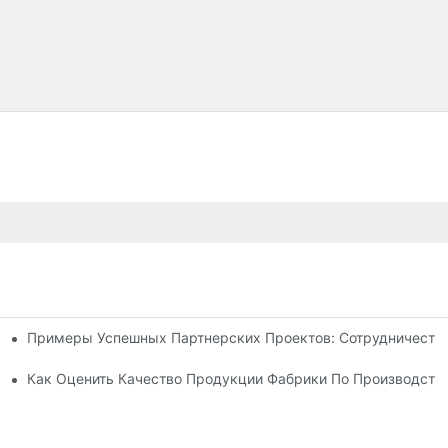
Примеры Успешных Партнерских Проектов: Сотрудничеств
ля Нужд Вашего Бизнеса
ву Шезлонгов Для Отдыха На Открытом Воздухе.
Как Оценить Качество Продукции Фабрики По Производств