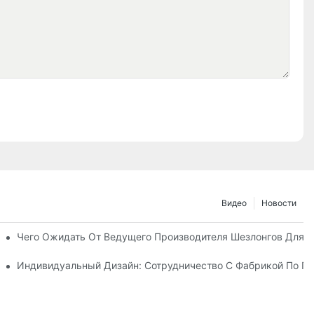
Видео
Новости
о С Дистрибьюторами Пляжных Зонтов
Чего Ожидать От Ведущего Производителя Шезлонгов Для 
у Шезлонгов Для Отдыха На Открытом Воздухе
Индивидуальный Дизайн: Сотрудничество С Фабрикой По Пр