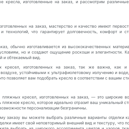
е кресла, изготовленные на заказ, и рассмотрим различны
готовленных на заказ, мастерство и качество имеют первост
и технологий, что гарантирует долговечность, комфорт и ст
аказ, обычно изготавливается из высококачественных матери
словиям, но и создают ощущение роскоши и элегантности. К
й и обтекаемый вид.
х кресел, изготовленных на заказ, так же важна, как и
оздухе, устойчивыми к ультрафиолетовому излучению и воде,
 что позволяет вам подобрать кресло в соответствии с вашим ст
 пляжных кресел, изготовленных на заказ, — это широкие в
ть пляжное кресло, которое идеально отразит ваш уникальный ст
 возможности персонализации безграничны.
му заказу вы можете выбрать различные варианты отделки ка
лки имеет свой неповторимый внешний вид и текстуру, что п
жете выбрать из широкого ассортимента цветов и узоров тка