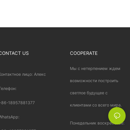
CONTACT US
COOPERATE
Мы с нетерпением ждем
Контактное лицо: Алекс
возможности построить
Телефон:
светлое будущее с
+86-18957881377
клиентами со всего мира.
WhatsApp:
Понедельник воскресенье: