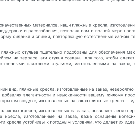
качественных материалов, наши пляжные кресла, изготовленн
оддержки и расслабления, позволяя вам в полной мере насл
орму сиденья и спинки, повторяющую естественные изгибы те
аз пляжных стульев тщательно подобраны для обеспечения ма
ейлем на террасе, эти стулья созданы для того, чтобы сдел
ественными пляжными стульями, изготовленными на заказ, 
ий вид, пляжные кресла, изготовленные на заказ, невероятно
, добавляя элегантности и изысканности вашему жилому про
ткрытом воздухе, изготовленные на заказ пляжные кресла — и
пляжных кресел, изготовленных на заказ, позволяет легко пер
е кресла, изготовленные на заказ, даже оснащены колёсик
 эти кресла устойчивы к погодным условиям, что делает их и