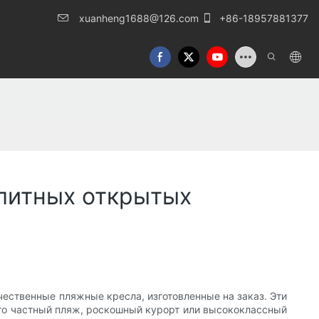
xuanheng1688@126.com
+86-18957881377
элитных открытых
чественные пляжные кресла, изготовленные на заказ. Эти
 то частный пляж, роскошный курорт или высококлассный