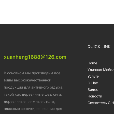
QUICK LINK
xuanheng1688@126.com
Home
Уличная Мебе
В основном мы производим все
Услуги
виды высококачественной
О Нас
продукции для активного отдыха,
Видео
такой как деревянные шезлонги,
Новости
деревянные пляжные столы,
Свяжитесь С 
пляжные зонтики, основания для