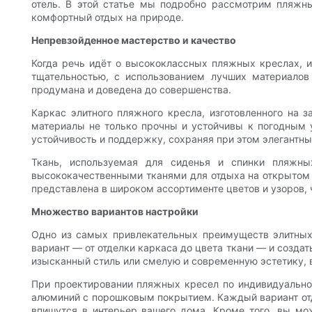
отель. В этой статье мы подробно рассмотрим пляжны
комфортный отдых на природе.
Непревзойденное мастерство и качество
Когда речь идёт о высококлассных пляжных креслах, из
тщательностью, с использованием лучших материалов 
продумана и доведена до совершенства.
Каркас элитного пляжного кресла, изготовленного на з
материалы не только прочны и устойчивы к погодным у
устойчивость и поддержку, сохраняя при этом элегантны
Ткань, используемая для сиденья и спинки пляжны
высококачественными тканями для отдыха на открытом в
представлена ​​в широком ассортименте цветов и узоров,
Множество вариантов настройки
Одно из самых привлекательных преимуществ элитных
вариант — от отделки каркаса до цвета ткани — и созда
изысканный стиль или смелую и современную эстетику,
При проектировании пляжных кресел по индивидуально
алюминий с порошковым покрытием. Каждый вариант отде
впишутся в интерьер вашего дома. Кроме того, вы мо