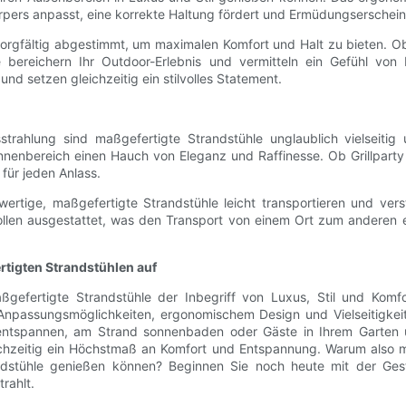
örpers anpasst, eine korrekte Haltung fördert und Ermüdungserschei
sorgfältig abgestimmt, um maximalen Komfort und Halt zu bieten. 
le bereichern Ihr Outdoor-Erlebnis und vermitteln ein Gefühl vo
nd setzen gleichzeitig ein stilvolles Statement.
strahlung sind maßgefertigte Strandstühle unglaublich vielseitig 
enbereich einen Hauch von Eleganz und Raffinesse. Ob Grillparty i
für jeden Anlass.
ertige, maßgefertigte Strandstühle leicht transportieren und ve
ollen ausgestattet, was den Transport von einem Ort zum anderen er
rtigten Strandstühlen auf
efertigte Strandstühle der Inbegriff von Luxus, Stil und Komfo
npassungsmöglichkeiten, ergonomischem Design und Vielseitigkeit
ntspannen, am Strand sonnenbaden oder Gäste in Ihrem Garten un
ichzeitig ein Höchstmaß an Komfort und Entspannung. Warum also m
ndstühle genießen können? Beginnen Sie noch heute mit der Ges
rahlt.