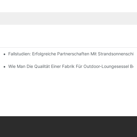
Fallstudien: Erfolgreiche Partnerschaften Mit Strandsonnenschir
chen Bedürfnisse Finden
-Lounge-Stühlen
Wie Man Die Qualität Einer Fabrik Für Outdoor-Loungesessel Beur