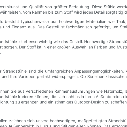
erkskunst und Qualität von größter Bedeutung. Diese Stühle werde
ewährleisten. Vom Rahmen bis zum Stoff wird jedes Detail sorgfältig
ls besteht typischerweise aus hochwertigen Materialien wie Teak,
 und Eleganz aus. Das Gestell ist fachmännisch gefertigt, um Stabi
andstühle ist ebenso wichtig wie das Gestell. Hochwertige Strands
sorgen. Der Stoff ist in einer großen Auswahl an Farben und Mustern 
.
ter Strandstühle sind die umfangreichen Anpassungsmöglichkeiten.
 Stil und Ihre Vorlieben perfekt widerspiegeln. Ob Sie einen klassis
können Sie aus verschiedenen Rahmenausführungen wie Naturholz, l
andstühle kreieren können, die sich nahtlos in Ihren Außenbereich 
richtung zu ergänzen und ein stimmiges Outdoor-Design zu schaffen
lien zeichnen sich unsere hochwertigen, maßgefertigten Strandstü
hren Außenbereich in Luxus und Stil genießen können. Das ergonomi