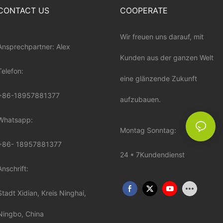
CONTACT US
COOPERATE
Wir freuen uns darauf, mit
Ansprechpartner: Alex
Kunden aus der ganzen Welt
Telefon:
eine glänzende Zukunft
+86-18957881377
aufzubauen.
Whatsapp:
Montag Sonntag:
+86-
18957881377
24 * 7Kundendienst
Anschrift:
Stadt Xidian, Kreis Ninghai,
Ningbo, China