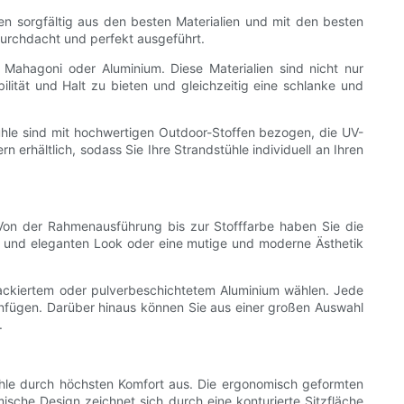
n sorgfältig aus den besten Materialien und mit den besten
 durchdacht und perfekt ausgeführt.
 Mahagoni oder Aluminium. Diese Materialien sind nicht nur
lität und Halt zu bieten und gleichzeitig eine schlanke und
tühle sind mit hochwertigen Outdoor-Stoffen bezogen, die UV-
erhältlich, sodass Sie Ihre Strandstühle individuell an Ihren
 Von der Rahmenausführung bis zur Stofffarbe haben Sie die
chen und eleganten Look oder eine mutige und moderne Ästhetik
ackiertem oder pulverbeschichtetem Aluminium wählen. Jede
einfügen. Darüber hinaus können Sie aus einer großen Auswahl
.
hle durch höchsten Komfort aus. Die ergonomisch geformten
sche Design zeichnet sich durch eine konturierte Sitzfläche