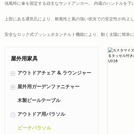
強風時に傘を固定する頑丈なサンドアンカー。 内蔵のハンドルを下
上部にある通気孔により、耐風性と風の強い状況での安定性が向上
安全なロック式プッシュボタンチルト機能により、動く太陽に簡単
屋外用家具
+
アウトドアチェア & ラウンジャー
+
屋外用ガーデンファニチャー
バックパック型ビーチチェア
木製ビールテーブル
トミーチェア
ラタンガーデン家具
-
アウトドア用パラソル
スリングチェア
木製ガーデン家具
2PCチェア
ビーチパラソル