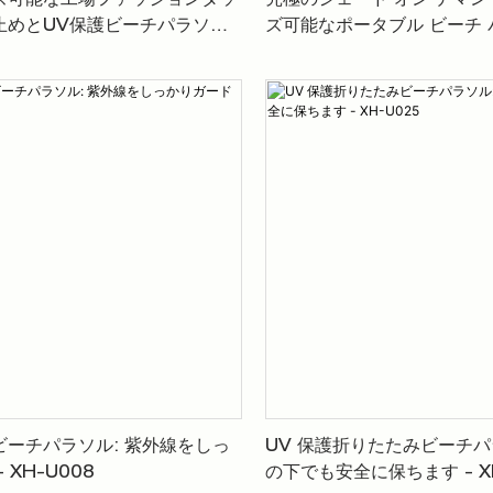
ズ可能な工場ファッションタッ
究極のシェード オン デマン
止めとUV保護ビーチパラソル
ズ可能なポータブル ビーチ
ーチ体験をカスタマイズしま
XH-U006
ーチパラソル: 紫外線をしっ
UV 保護折りたたみビーチパ
 XH-U008
の下でも安全に保ちます - XH