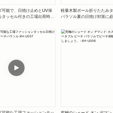
ズ可能で、日焼け止めとUV保
軽量木製ポール折りたたみ
るタッセル付きの工場出荷時の
パラソル夏の日焼け対策に
ラソル XH-U038
シュなデザインと耐久性の
せXH-U057