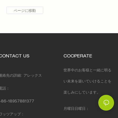
CONTACT US
COOPERATE
世界中のお客様と一緒に明る
連絡先の詳細: アレックス
い未来を築いていけることを
電話：
楽しみにしています。
+86-18957881377
月曜日日曜日：
ワッツアップ：