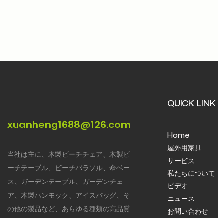
QUICK LINK
xuanheng1688@126.com
Home
屋外用家具
当社は主に、木製ビーチチェア、木製ビ
サービス
ーチテーブル、ビーチパラソル、傘ベー
私たちについて
ス、ガーデンテーブル、ガーデンチェ
ビデオ
ア、木製ハンモック、アイスバッグ、そ
ニュース
の他の製品など、あらゆる種類の高品質
お問い合わせ