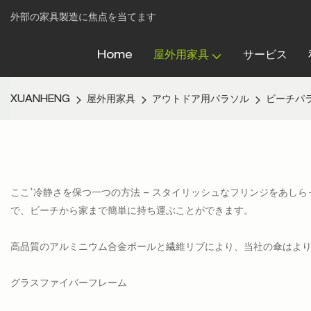
外部の家具製造に焦点を当てます
Home
屋外用家具
サービス
XUANHENG
屋外用家具
アウトドア用パラソル
ビーチパ
ここ’冷静さを保つ一つの方法 – スタイリッシュなフリンジをあし
で、ビーチから家まで簡単に持ち運ぶことができます。
高品質のアルミニウム合金ポールと繊維リブにより、当社の傘はよ
グラスファイバーフレーム