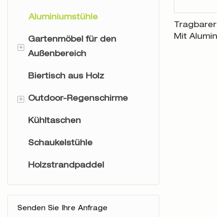
Aluminiumstühle
Tragbarer
Mit Alumi
Gartenmöbel für den
+
Camping 
Außenbereich
Biertisch aus Holz
Gartenmöbel aus Rattan
+
Outdoor-Regenschirme
Gartenmöbel aus Holz
Kühltaschen
Sonnenschirme
Schaukelstühle
Terrassenschirme
Holzstrandpaddel
Cabanas & Zelte
Schirmständer
Senden Sie Ihre Anfrage