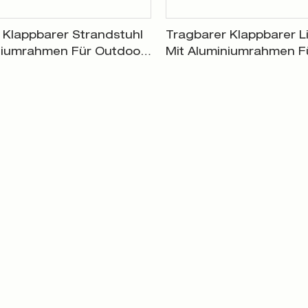
 Klappbarer Strandstuhl
Tragbarer Klappbarer L
niumrahmen Für Outdoor-
Mit Aluminiumrahmen F
XH-T038
Strand Im Freien XH-T