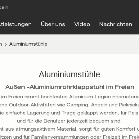
beln
stleistungen
Über uns
Video
Nachrichten
n
Aluminiumstühle
Aluminiumstühle
Außen -Aluminiumrohrklappstuhl im Freien
e im Freien nimmt hochfestes Aluminium-Legierungsmaterial 
ene Outdoor-Aktivitäten wie Camping, Angeln und Picknicks
 die einfache Lagerung und Trage geklappt werden, für Rei
und für die Benutzer jederzeit bequem sind.
ht aus atmungsaktivem Material, sorgt für guten Komfort un
itzen und für Familienversammlungen oder Freizeit im Frei