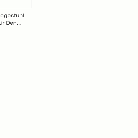
iegestuhl
ür Den
037