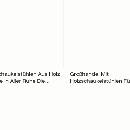
chaukelstühlen Aus Holz
Großhandel Mit
 In Aller Ruhe Die
Holzschaukelstühlen Fü
t Der Jahre XH-R
Verkäufe Ab Fabrik XH-
002