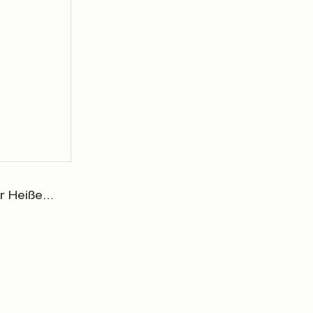
r Heiße
R001