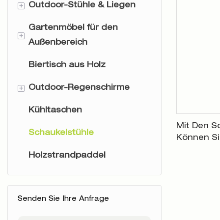
+
Outdoor-Stühle & Liegen
Gartenmöbel für den
Rucksack-Strandstühle
+
Außenbereich
Tommy-Stühle
Biertisch aus Holz
Gartenmöbel aus Rattan
Sling-Stuhl
+
Outdoor-Regenschirme
Gartenmöbel aus Holz
2PC-Stuhl
Kühltaschen
Sonnenschirme
Aluminiumstühle
Mit Den S
Schaukelstühle
Terrassenschirme
Können Sie
Warme Zei
Holzstrandpaddel
Cabanas & Zelte
Genießen
Schirmständer
Senden Sie Ihre Anfrage