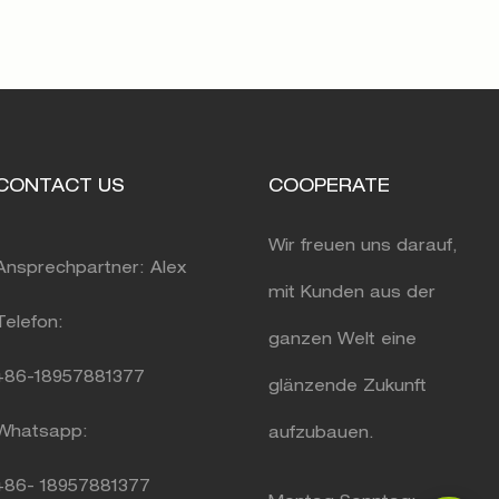
CONTACT US
COOPERATE
Wir freuen uns darauf,
Ansprechpartner: Alex
mit Kunden aus der
Telefon:
ganzen Welt eine
+86-18957881377
glänzende Zukunft
Whatsapp:
aufzubauen.
+86-
18957881377