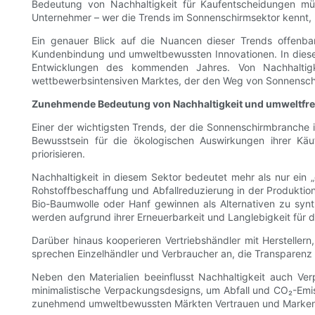
Bedeutung von Nachhaltigkeit für Kaufentscheidungen müs
Unternehmer – wer die Trends im Sonnenschirmsektor kennt, k
Ein genauer Blick auf die Nuancen dieser Trends offenba
Kundenbindung und umweltbewussten Innovationen. In diesem 
Entwicklungen des kommenden Jahres. Von Nachhaltigke
wettbewerbsintensiven Marktes, der den Weg von Sonnensch
Zunehmende Bedeutung von Nachhaltigkeit und umweltfreu
Einer der wichtigsten Trends, der die Sonnenschirmbranche 
Bewusstsein für die ökologischen Auswirkungen ihrer Käuf
priorisieren.
Nachhaltigkeit in diesem Sektor bedeutet mehr als nur ei
Rohstoffbeschaffung und Abfallreduzierung in der Produktion
Bio-Baumwolle oder Hanf gewinnen als Alternativen zu synt
werden aufgrund ihrer Erneuerbarkeit und Langlebigkeit für 
Darüber hinaus kooperieren Vertriebshändler mit Hersteller
sprechen Einzelhändler und Verbraucher an, die Transparenz 
Neben den Materialien beeinflusst Nachhaltigkeit auch Ve
minimalistische Verpackungsdesigns, um Abfall und CO₂-Emiss
zunehmend umweltbewussten Märkten Vertrauen und Markenlo