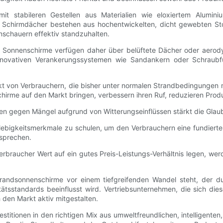
it stabileren Gestellen aus Materialien wie eloxiertem Aluminiu
 Schirmdächer bestehen aus hochentwickelten, dicht gewebten Stof
nschauern effektiv standzuhalten.
le. Sonnenschirme verfügen daher über belüftete Dächer oder aer
nnovativen Verankerungssystemen wie Sandankern oder Schraubfüß
t von Verbrauchern, die bisher unter normalen Strandbedingungen mi
hirme auf den Markt bringen, verbessern ihren Ruf, reduzieren Pro
gen gegen Mängel aufgrund von Witterungseinflüssen stärkt die Glaub
glebigkeitsmerkmale zu schulen, um den Verbrauchern eine fundiert
tsprechen.
erbraucher Wert auf ein gutes Preis-Leistungs-Verhältnis legen, w
randsonnenschirme vor einem tiefgreifenden Wandel steht, der d
tätsstandards beeinflusst wird. Vertriebsunternehmen, die sich die
den Markt aktiv mitgestalten.
itionen in den richtigen Mix aus umweltfreundlichen, intelligenten, 