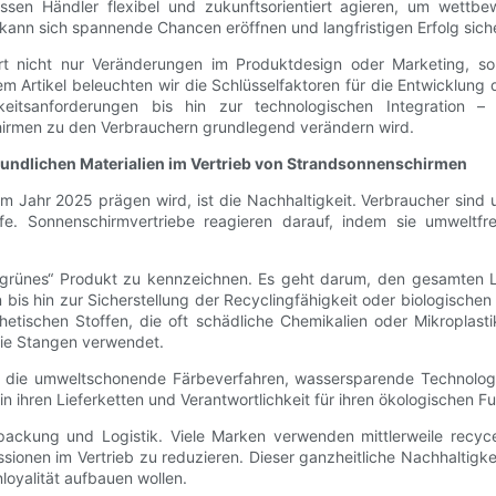
sen Händler flexibel und zukunftsorientiert agieren, um wettbew
ann sich spannende Chancen eröffnen und langfristigen Erfolg sich
rt nicht nur Veränderungen im Produktdesign oder Marketing, so
Artikel beleuchten wir die Schlüsselfaktoren für die Entwicklung 
itsanforderungen bis hin zur technologischen Integration 
irmen zu den Verbrauchern grundlegend verändern wird.
ndlichen Materialien im Vertrieb von Strandsonnenschirmen
im Jahr 2025 prägen wird, ist die Nachhaltigkeit. Verbraucher sind
e. Sonnenschirmvertriebe reagieren darauf, indem sie umweltfre
n „grünes“ Produkt zu kennzeichnen. Es geht darum, den gesamte
 bis hin zur Sicherstellung der Recyclingfähigkeit oder biologisch
hetischen Stoffen, die oft schädliche Chemikalien oder Mikropla
die Stangen verwendet.
n, die umweltschonende Färbeverfahren, wassersparende Technologie
in ihren Lieferketten und Verantwortlichkeit für ihren ökologischen
rpackung und Logistik. Viele Marken verwenden mittlerweile recyc
ionen im Vertrieb zu reduzieren. Dieser ganzheitliche Nachhaltigk
yalität aufbauen wollen.