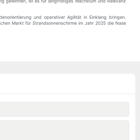
ng gewinnen, ist es für langfristiges Wachstum und Relevanz
rientierung und operativer Agilität in Einklang bringen.
schen Markt für Strandsonnenschirme im Jahr 2025 die Nase