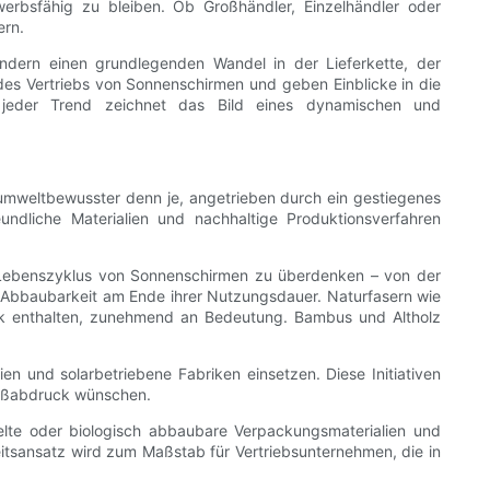
erbsfähig zu bleiben. Ob Großhändler, Einzelhändler oder
ern.
ndern einen grundlegenden Wandel in der Lieferkette, der
des Vertriebs von Sonnenschirmen und geben Einblicke in die
– jeder Trend zeichnet das Bild eines dynamischen und
 umweltbewusster denn je, angetrieben durch ein gestiegenes
undliche Materialien und nachhaltige Produktionsverfahren
n Lebenszyklus von Sonnenschirmen zu überdenken – von der
en Abbaubarkeit am Ende ihrer Nutzungsdauer. Naturfasern wie
stik enthalten, zunehmend an Bedeutung. Bambus und Altholz
n und solarbetriebene Fabriken einsetzen. Diese Initiativen
 Fußabdruck wünschen.
elte oder biologisch abbaubare Verpackungsmaterialien und
eitsansatz wird zum Maßstab für Vertriebsunternehmen, die in