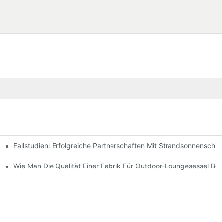
Fallstudien: Erfolgreiche Partnerschaften Mit Strandsonnenschir
chen Bedürfnisse Finden
-Lounge-Stühlen
Wie Man Die Qualität Einer Fabrik Für Outdoor-Loungesessel Beur