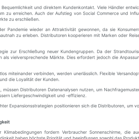
Bequemlichkeit und direktem Kundenkontakt. Viele Händler entwick
ikum zu erreichen. Auch der Aufstieg von Social Commerce und Influ
kte zu erschließen.
r Pandemie wieder an Attraktivität gewonnen, da sie Konsumenten 
hautnah zu erleben. Distributoren kooperieren mit Marken oder Rei
rategie zur Erschließung neuer Kundengruppen. Da der Strandtour
n als vielversprechende Märkte. Dies erfordert jedoch die Anpassun
tlos miteinander verbinden, werden unerlässlich. Flexible Versandop
und die Loyalität der Kunden.
n, müssen Distributoren Datenanalysen nutzen, um Nachfragemust
ssern Liefergeschwindigkeit und -effizienz.
ter Expansionsstrategien positionieren sich die Distributoren, um 
gkeit
 Klimabedingungen fordern Verbraucher Sonnenschirme, die auch
digkeit haben höchste Priorität und beeinflussen sowohl das Produkt