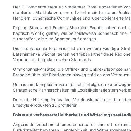
Der E-Commerce steht an vorderster Front, angetrieben von 
etablierten Marktplätzen, um effizienter ein breiteres Publ
Händlern, dynamische Communities und jugendorientierte Mär
Pop-up-Stores und Erlebnis-Shopping-Events haben nach de
haptisch wichtig gelten, wie beispielsweise Sonnenschirme, 
zu schaffen, die zum Spontankauf anregen.
Die internationale Expansion ist eine weitere wichtige St
Lateinamerika wächst, sehen Vertriebspartner diese Regione
Vorlieben und regulatorischen Standards.
Omnichannel-Ansätze, die Offline- und Online-Erlebnisse nah
Branding über alle Plattformen hinweg stärken das Vertrauen 
Um sich im komplexen Vertriebsnetz erfolgreich zu bewege
Strategische Partnerschaften mit Logistikdienstleistern verbe
Durch die Nutzung innovativer Vertriebskanäle und durchdach
Lifestyle-Produkten zu profitieren.
Fokus auf verbesserte Haltbarkeit und Witterungsbeständi
Angesichts zunehmend unberechenbarer und oft extremer
Funktionalität bewahren. Langlebigkeit und Witterungsbestän