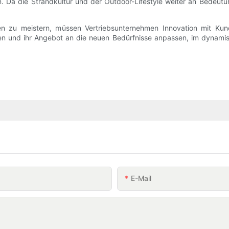
. Da die Strandkultur und der Outdoor-Lifestyle weiter an Bedeutu
zu meistern, müssen Vertriebsunternehmen Innovation mit Kundeno
en und ihr Angebot an die neuen Bedürfnisse anpassen, im dynami
E-Mail