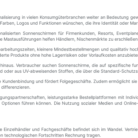
onalisierung in vielen Konsumgüterbranchen weiter an Bedeutung ge
rben, Logos und Funktionen wünschen, die ihre Identität oder Mar
alisierten Sonnenschirmen für Firmenkunden, Resorts, Eventplaner
che Mastausführungen helfen Händlern, Nischenmärkte zu erschließe
earbeitungszeiten, kleinere Mindestbestellmengen und qualitativ hoch
derte Produkte ohne hohe Lagerrisiken oder Vorlaufkosten anzubiete
k hinaus. Verbraucher suchen Sonnenschirme, die auf spezifische fu
nd oder aus UV-abweisenden Stoffen, die über die Standard-Schutz
 die Kundenbindung und fördert Folgegeschäfte. Zudem ermöglicht si
differenzieren.
tigungspartnerschaften, leistungsstarke Bestellplattformen mit Indi
 Optionen führen können. Die Nutzung sozialer Medien und Online-
oße Einzelhändler und Fachgeschäfte befindet sich im Wandel. Vert
n technologischen Fortschritten Rechnung tragen.