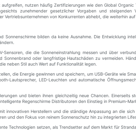
aufgreifen, nutzen häufig Zertifizierungen wie den Global Organic
Angesichts zunehmender gesetzlicher Vorgaben und steigenden
er Vertriebsunternehmen von Konkurrenten abhebt, die weiterhin auf 
 und Sonnenschirme bilden da keine Ausnahme. Die Entwicklung intel
ändern.
UV-Sensoren, die die Sonneneinstrahlung messen und über verbun
d Sonnenbrand oder langfristige Hautschäden zu vermeiden. Händler
ie neben Stil auch Wert auf Funktionalität legen.
zellen, die Energie gewinnen und speichern, um USB-Geräte wie Smart
ooth-Lautsprecher, LED-Leuchten und automatische Öffnungsmechan
derungen und bieten ihnen gleichzeitig neue Chancen. Einerseits s
intelligente Regenschirme Distributoren den Einstieg in Premium-M
mit innovativen Herstellern und die ständige Anpassung an die sic
ären und den Fokus von reinem Sonnenschutz hin zu integrierten Lif
gente Technologien setzen, als Trendsetter auf dem Markt für Stra