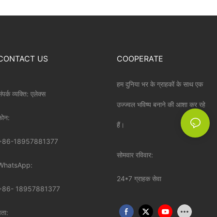
CONTACT US
COOPERATE
हम दुनिया भर के ग्राहकों के साथ एक
ंपर्क व्यक्ति: एलेक्स
उज्ज्वल भविष्य बनाने की आशा कर रहे
़ोन:
हैं।
+86-18957881377
सोमवार रविवार:
WhatsApp:
24*7 ग्राहक सेवा
+86-
18957881377
पता: