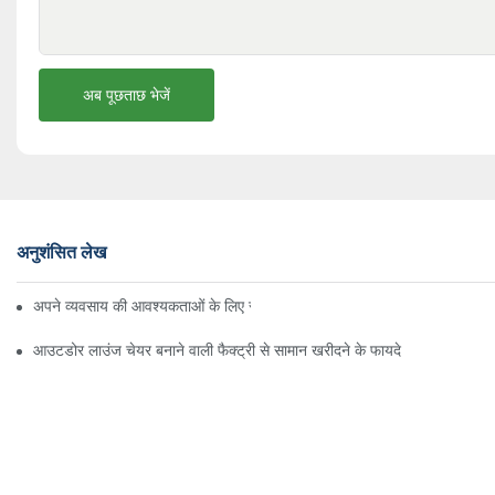
अब पूछताछ भेजें
अनुशंसित लेख
अपने व्यवसाय की आवश्यकताओं के लिए सही बीच अम्ब्रेला वितरक ढूँढना
आउटडोर लाउंज चेयर बनाने वाली फैक्ट्री से सामान खरीदने के फायदे