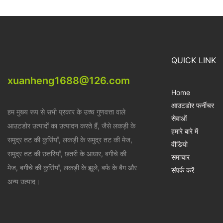
QUICK LINK
xuanheng1688@126.com
Home
आउटडोर फर्नीचर
हम मुख्य रूप से सभी प्रकार के उच्च गुणवत्ता वाले
सेवाओं
आउटडोर उत्पादों का उत्पादन करते हैं, जैसे लकड़ी के
हमारे बारे में
समुद्र तट की कुर्सियाँ, लकड़ी के समुद्र तट की मेज,
वीडियो
समुद्र तट की छतरियाँ, छतरी के आधार, बगीचे की
समाचार
मेज, बगीचे की कुर्सियाँ, लकड़ी के झूले, बर्फ के बैग और
संपर्क करें
अन्य उत्पाद।