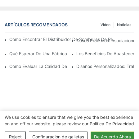
ARTÍCULOS RECOMENDADOS
Video
Noticias
Cómo Encontrar El Distribuidor De Sombrillas De Playa Adecu
Casos Prácticos: Asociaciones 
Qué Esperar De Una Fábrica Líder De Sillones Para Exteriores
Los Beneficios De Abastecerse 
Cómo Evaluar La Calidad De Una Fábrica De Sillones De Exterio
Diseños Personalizados: Traba
We use cookies to ensure that we give you the best experience
on and off our website. please review our
Política De Privacidad
Copyright © 2026 Ningbo Xuanheng al aire
libre&Electrodomésticos Co., Ltd. |
Política de privacidad
Reject
Configuración de galletas
De Acuerdo Ahora
Mapa del sitio