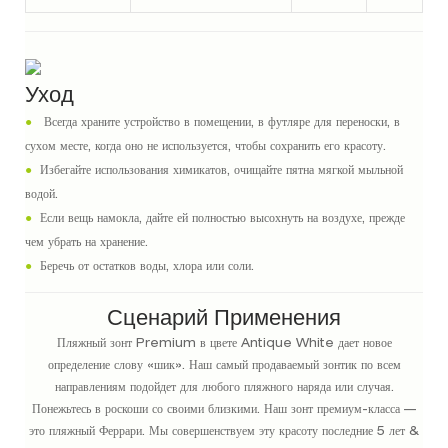
Уход
●
Всегда храните устройство в помещении, в футляре для переноски, в
сухом месте, когда оно не используется, чтобы сохранить его красоту.
●
Избегайте использования химикатов, очищайте пятна мягкой мыльной
водой.
●
Если вещь намокла, дайте ей полностью высохнуть на воздухе, прежде
чем убрать на хранение.
●
Беречь от остатков воды, хлора или соли.
Сценарий Применения
Пляжный зонт Premium в цвете Antique White дает новое
определение слову «шик». Наш самый продаваемый зонтик по всем
направлениям подойдет для любого пляжного наряда или случая.
Понежьтесь в роскоши со своими близкими. Наш зонт премиум-класса —
это пляжный Феррари. Мы совершенствуем эту красоту последние 5 лет &