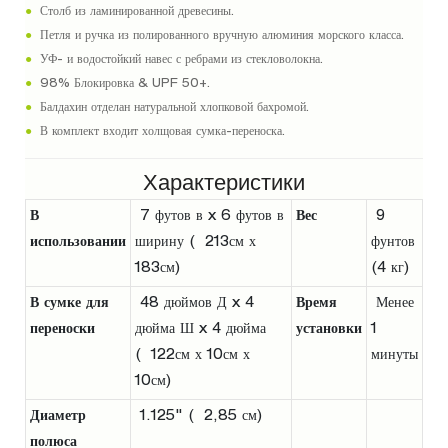
●
Столб из ламинированной древесины.
●
Петля и ручка из полированного вручную алюминия морского класса.
●
УФ- и водостойкий навес с ребрами из стекловолокна.
●
98% Блокировка & UPF 50+.
●
Балдахин отделан натуральной хлопковой бахромой.
●
В комплект входит холщовая сумка-переноска.
Характеристики
В
7 футов в x 6 футов в
Вес
9
использовании
ширину ( 213см х
фунтов
183см)
(4 кг)
В сумке для
48 дюймов Д x 4
Время
Менее
переноски
дюйма Ш x 4 дюйма
установки
1
( 122см х 10см х
минуты
10см)
Диаметр
1.125" ( 2,85 см)
полюса