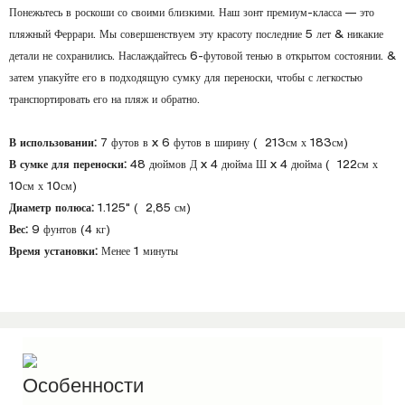
Понежьтесь в роскоши со своими близкими. Наш зонт премиум-класса — это
пляжный Феррари. Мы совершенствуем эту красоту последние 5 лет & никакие
детали не сохранились. Наслаждайтесь 6-футовой тенью в открытом состоянии. &
затем упакуйте его в подходящую сумку для переноски, чтобы с легкостью
транспортировать его на пляж и обратно.
В использовании:
7 футов в x 6 футов в ширину ( 213см х 183см)
В сумке для переноски:
48 дюймов Д x 4 дюйма Ш x 4 дюйма ( 122см х
10см х 10см)
Диаметр полюса:
1.125" ( 2,85 см)
Вес:
9 фунтов (4 кг)
Время установки:
Менее 1 минуты
Особенности