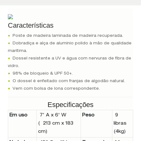
Características
●
Poste de madeira laminada de madeira recuperada.
●
Dobradiça e alça de alumínio polido à mão de qualidade
marítima.
●
Dossel resistente a UV e água com nervuras de fibra de
vidro.
●
98% de bloqueio & UPF 50+.
●
O dossel é enfeitado com franjas de algodão natural.
●
Vem com bolsa de lona correspondente.
Especificações
Em uso
7' A x 6' W
Peso
9
( 213 cm x 183
libras
cm)
(4kg)