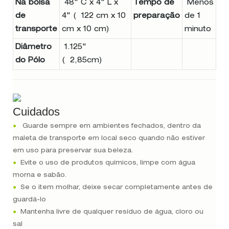
Na bolsa
48" C x 4" L x
Tempo de
Menos
de
4" ( 122 cm x 10
preparação
de 1
transporte
cm x 10 cm)
minuto
Diâmetro
1.125"
do Pólo
( 2,85cm)
Cuidados
●
Guarde sempre em ambientes fechados, dentro da
maleta de transporte em local seco quando não estiver
em uso para preservar sua beleza.
●
Evite o uso de produtos químicos, limpe com água
morna e sabão.
●
Se o item molhar, deixe secar completamente antes de
guardá-lo
●
Mantenha livre de qualquer resíduo de água, cloro ou
sal