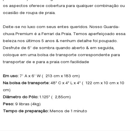
os aspectos oferece cobertura para qualquer combinação ou
ocasião de roupa de praia.
Deite-se no luxo com seus entes queridos. Nosso Guarda-
chuva Premium é a Ferrari da Praia. Temos aperfeiçoado essa
beleza nos últimos 5 anos & nenhum detalhe foi poupado.
Desfrute de 6' de sombra quando aberto & em seguida,
coloque em uma bolsa de transporte correspondente para
transportar de e para a praia com facilidade
Em uso:
7' A x 6' W ( 213 cm x 183 cm)
Na bolsa de transporte:
48" C x 4" L x 4" ( 122 cm x 10 cm x 10
cm)
Diâmetro do Pólo:
1.125" ( 2,85cm)
Peso:
9 libras (4kg)
Tempo de preparação:
Menos de 1 minuto