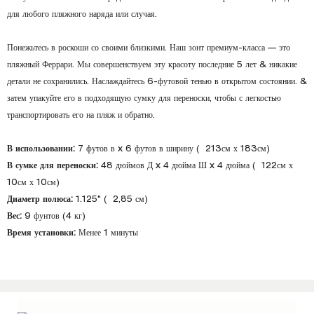
для любого пляжного наряда или случая.
Понежьтесь в роскоши со своими близкими. Наш зонт премиум-класса — это
пляжный Феррари. Мы совершенствуем эту красоту последние 5 лет & никакие
детали не сохранились. Наслаждайтесь 6-футовой тенью в открытом состоянии. &
затем упакуйте его в подходящую сумку для переноски, чтобы с легкостью
транспортировать его на пляж и обратно.
В использовании:
7 футов в x 6 футов в ширину ( 213см х 183см)
В сумке для переноски:
48 дюймов Д x 4 дюйма Ш x 4 дюйма ( 122см х
10см х 10см)
Диаметр полюса:
1.125" ( 2,85 см)
Вес:
9 фунтов (4 кг)
Время установки:
Менее 1 минуты