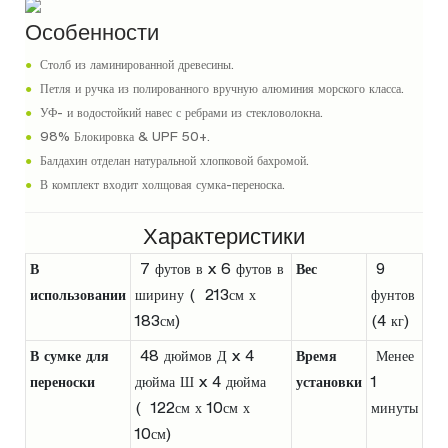
Особенности
●
Столб из ламинированной древесины.
●
Петля и ручка из полированного вручную алюминия морского класса.
●
УФ- и водостойкий навес с ребрами из стекловолокна.
●
98% Блокировка & UPF 50+.
●
Балдахин отделан натуральной хлопковой бахромой.
●
В комплект входит холщовая сумка-переноска.
Характеристики
В
7 футов в x 6 футов в
Вес
9
использовании
ширину ( 213см х
фунтов
183см)
(4 кг)
В сумке для
48 дюймов Д x 4
Время
Менее
переноски
дюйма Ш x 4 дюйма
установки
1
( 122см х 10см х
минуты
10см)