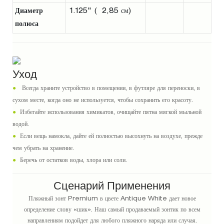
Диаметр
1.125" ( 2,85 см)
полюса
Уход
●
Всегда храните устройство в помещении, в футляре для переноски, в
сухом месте, когда оно не используется, чтобы сохранить его красоту.
●
Избегайте использования химикатов, очищайте пятна мягкой мыльной
водой.
●
Если вещь намокла, дайте ей полностью высохнуть на воздухе, прежде
чем убрать на хранение.
●
Беречь от остатков воды, хлора или соли.
Сценарий Применения
Пляжный зонт Premium в цвете Antique White дает новое
определение слову «шик». Наш самый продаваемый зонтик по всем
направлениям подойдет для любого пляжного наряда или случая.