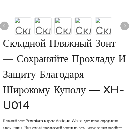
Складной Пляжный Зонт
— Сохраняйте Прохладу И
Защиту Благодаря
Широкому Куполу — XH-
U014
Пляжный зонт Premium в цвете Antique White дает новое определение
слову «шик». Наш самый продаваемый зонтик по всем направлениям подойдет