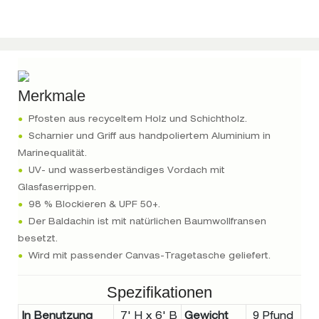
Merkmale
●
Pfosten aus recyceltem Holz und Schichtholz.
●
Scharnier und Griff aus handpoliertem Aluminium in
Marinequalität.
●
UV- und wasserbeständiges Vordach mit
Glasfaserrippen.
●
98 % Blockieren & UPF 50+.
●
Der Baldachin ist mit natürlichen Baumwollfransen
besetzt.
●
Wird mit passender Canvas-Tragetasche geliefert.
Spezifikationen
In Benutzung
7' H x 6' B
Gewicht
9 Pfund