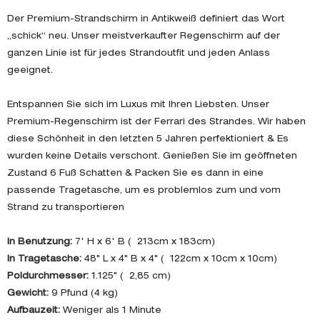
Der Premium-Strandschirm in Antikweiß definiert das Wort
„schick“ neu. Unser meistverkaufter Regenschirm auf der
ganzen Linie ist für jedes Strandoutfit und jeden Anlass
geeignet.
Entspannen Sie sich im Luxus mit Ihren Liebsten. Unser
Premium-Regenschirm ist der Ferrari des Strandes. Wir haben
diese Schönheit in den letzten 5 Jahren perfektioniert & Es
wurden keine Details verschont. Genießen Sie im geöffneten
Zustand 6 Fuß Schatten & Packen Sie es dann in eine
passende Tragetasche, um es problemlos zum und vom
Strand zu transportieren
In Benutzung:
7' H x 6' B ( 213cm x 183cm)
In Tragetasche:
48" L x 4" B x 4" ( 122cm x 10cm x 10cm)
Poldurchmesser:
1.125" ( 2,85 cm)
Gewicht:
9 Pfund (4 kg)
Aufbauzeit:
Weniger als 1 Minute