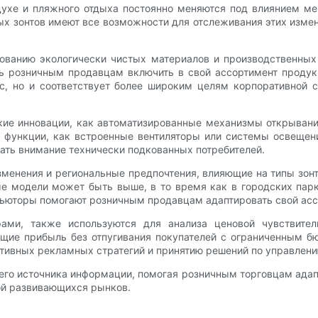
ухе и пляжного отдыха постоянно меняются под влиянием ме
х зонтов имеют все возможности для отслеживания этих измен
ованию экологически чистых материалов и производственны
ь розничным продавцам включить в свой ассортимент продук
с, но и соответствует более широким целям корпоративной с
ие инновации, как автоматизированные механизмы открывани
 функции, как встроенные вентиляторы или системы освещен
ать внимание технически подкованных потребителей.
енения и региональные предпочтения, влияющие на типы зонт
е модели может быть выше, в то время как в городских пар
бьюторы помогают розничным продавцам адаптировать свой асс
ами, также используются для анализа ценовой чувствител
щие прибыль без отпугивания покупателей с ограниченным б
ктивных рекламных стратегий и принятию решений по управлени
го источника информации, помогая розничным торговцам адап
ой развивающихся рынков.