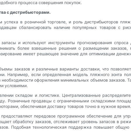
удобного процесса совершения покупок.
тва с дистрибьюторами.
 успеха в розничной торговле, и роль дистрибьюторов пляж
одавцам сбалансировать наличие популярных товаров с риск
запасы и используют инструменты прогнозирования спроса 
нимать более взвешенные решения о размещении заказов, м
нозирование имеет решающее значение для оптимизации денежн
бъемы заказов и различные варианты доставки, что позволя
и. Например, если определенная модель пляжного зонта по
з необходимости оформления минимальных объемов заказов. Та
ми условиями.
влении складом и логистике. Централизованные распределит
еду. Розничные продавцы с ограниченными складскими площа
ьюторами, обеспечивая доставку товаров точно в нужное время
 предоставляют передовое программное обеспечение для уп
щает обработку заказов, отслеживает уровень запасов в реж
казов. Подобная технологическая поддержка повышает общую