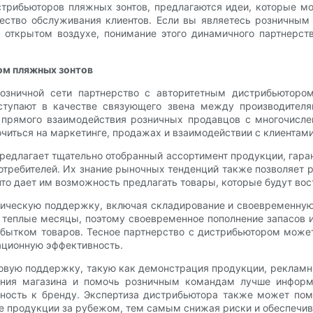
стрибьюторов пляжных зонтов, предлагаются идеи, которые 
чество обслуживания клиентов. Если вы являетесь розничны
а открытом воздухе, понимание этого динамичного партнерс
ом пляжных зонтов
озничной сети партнерство с авторитетным дистрибьютором
ступают в качестве связующего звена между производителя
 прямого взаимодействия розничных продавцов с многочисле
читься на маркетинге, продажах и взаимодействии с клиентами
редлагает тщательно отобранный ассортимент продукции, гаран
требителей. Их знание рыночных тенденций также позволяет 
то дает им возможность предлагать товары, которые будут во
тическую поддержку, включая складирование и своевременную
 теплые месяцы, поэтому своевременное пополнение запасов 
бытком товаров. Тесное партнерство с дистрибьютором може
ационную эффективность.
овую поддержку, такую ​​как демонстрация продукции, рекламн
ения магазина и помочь розничным командам лучше информ
ность к бренду. Экспертиза дистрибьютора также может по
ке продукции за рубежом, тем самым снижая риски и обеспечив