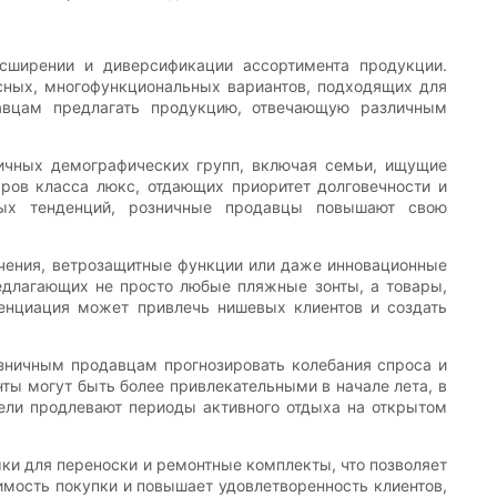
сширении и диверсификации ассортимента продукции.
ных, многофункциональных вариантов, подходящих для
давцам предлагать продукцию, отвечающую различным
личных демографических групп, включая семьи, ищущие
ров класса люкс, отдающих приоритет долговечности и
рных тенденций, розничные продавцы повышают свою
учения, ветрозащитные функции или даже инновационные
едлагающих не просто любые пляжные зонты, а товары,
ренциация может привлечь нишевых клиентов и создать
зничным продавцам прогнозировать колебания спроса и
нты могут быть более привлекательными в начале лета, в
тели продлевают периоды активного отдыха на открытом
ки для переноски и ремонтные комплекты, что позволяет
мость покупки и повышает удовлетворенность клиентов,