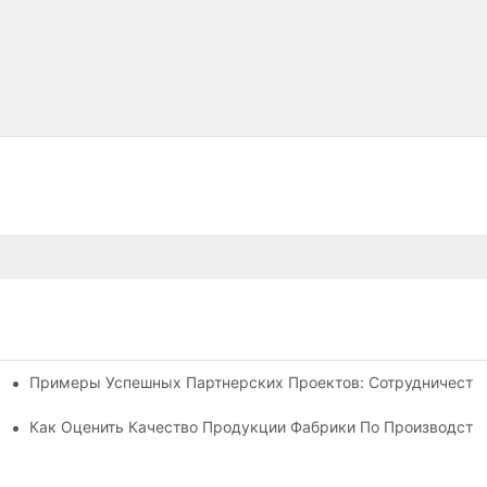
Примеры Успешных Партнерских Проектов: Сотрудничеств
ля Нужд Вашего Бизнеса
ву Шезлонгов Для Отдыха На Открытом Воздухе.
Как Оценить Качество Продукции Фабрики По Производств