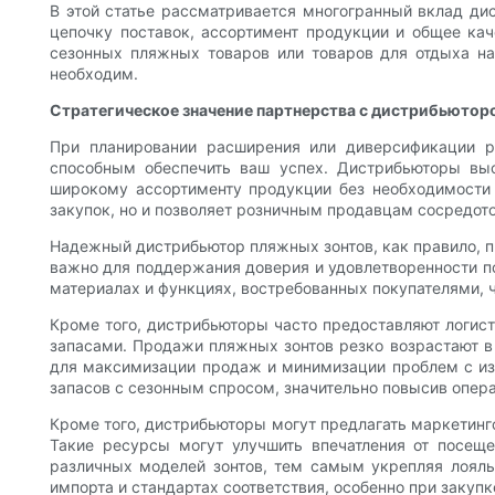
В этой статье рассматривается многогранный вклад ди
цепочку поставок, ассортимент продукции и общее ка
сезонных пляжных товаров или товаров для отдыха н
необходим.
Стратегическое значение партнерства с дистрибьютор
При планировании расширения или диверсификации р
способным обеспечить ваш успех. Дистрибьюторы вы
широкому ассортименту продукции без необходимости
закупок, но и позволяет розничным продавцам сосредото
Надежный дистрибьютор пляжных зонтов, как правило, п
важно для поддержания доверия и удовлетворенности по
материалах и функциях, востребованных покупателями, ч
Кроме того, дистрибьюторы часто предоставляют логис
запасами. Продажи пляжных зонтов резко возрастают в
для максимизации продаж и минимизации проблем с из
запасов с сезонным спросом, значительно повысив опер
Кроме того, дистрибьюторы могут предлагать маркетинг
Такие ресурсы могут улучшить впечатления от посещ
различных моделей зонтов, тем самым укрепляя лояль
импорта и стандартах соответствия, особенно при закуп