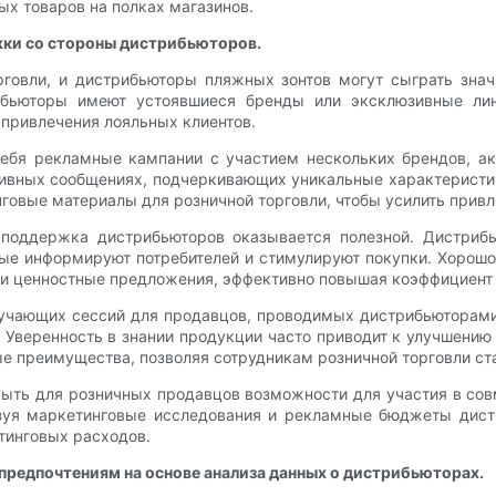
ых товаров на полках магазинов.
жки со стороны дистрибьюторов.
рговли, и дистрибьюторы пляжных зонтов могут сыграть зна
ибьюторы имеют устоявшиеся бренды или эксклюзивные ли
привлечения лояльных клиентов.
ебя рекламные кампании с участием нескольких брендов, акц
вных сообщениях, подчеркивающих уникальные характеристики 
говые материалы для розничной торговли, чтобы усилить привл
 поддержка дистрибьюторов оказывается полезной. Дистрибь
рые информируют потребителей и стимулируют покупки. Хорош
ти ценностные предложения, эффективно повышая коэффициент
учающих сессий для продавцов, проводимых дистрибьюторами
 Уверенность в знании продукции часто приводит к улучшению
е преимущества, позволяя сотрудникам розничной торговли ст
рыть для розничных продавцов возможности для участия в со
зуя маркетинговые исследования и рекламные бюджеты дист
тинговых расходов.
предпочтениям на основе анализа данных о дистрибьюторах.