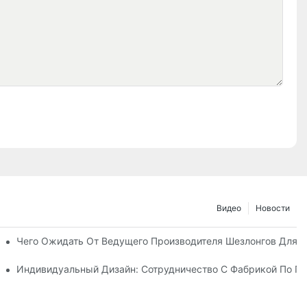
Видео
Новости
о С Дистрибьюторами Пляжных Зонтов
Чего Ожидать От Ведущего Производителя Шезлонгов Для 
у Шезлонгов Для Отдыха На Открытом Воздухе
Индивидуальный Дизайн: Сотрудничество С Фабрикой По Пр