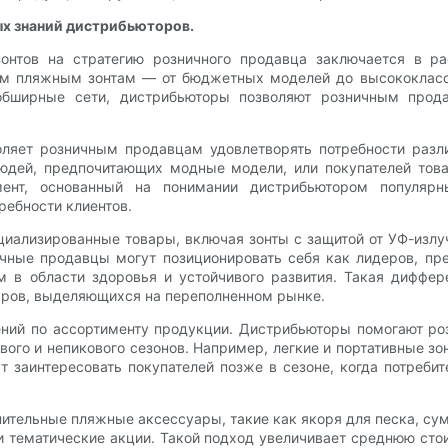
ых знаний дистрибьюторов.
онтов на стратегию розничного продавца заключается в ра
м пляжным зонтам — от бюджетных моделей до высококласс
 обширные сети, дистрибьюторы позволяют розничным про
оляет розничным продавцам удовлетворять потребности раз
юдей, предпочитающих модные модели, или покупателей това
имент, основанный на понимании дистрибьютором популя
ребности клиентов.
ециализированные товары, включая зонты с защитой от УФ-изл
ичные продавцы могут позиционировать себя как лидеров, пр
 в области здоровья и устойчивого развития. Такая диффе
аров, выделяющихся на переполненном рынке.
ений по ассортименту продукции. Дистрибьюторы помогают ро
ого и непикового сезонов. Например, легкие и портативные зо
т заинтересовать покупателей позже в сезоне, когда потреби
ительные пляжные аксессуары, такие как якоря для песка, сум
 тематические акции. Такой подход увеличивает среднюю стои