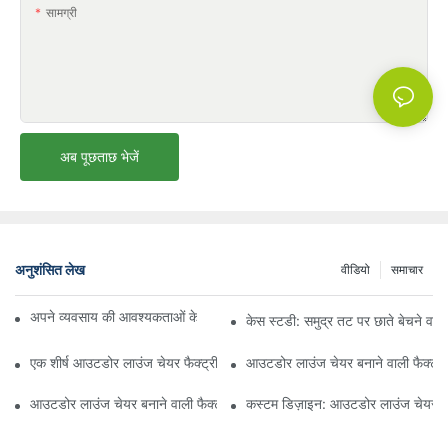
सामग्री
अब पूछताछ भेजें
अनुशंसित लेख
वीडियो
समाचार
अपने व्यवसाय की आवश्यकताओं के लिए सही बीच अम्ब्रेला वितरक ढूँढना
केस स्टडी: समुद्र तट पर छाते बेचने वाल
एक शीर्ष आउटडोर लाउंज चेयर फैक्ट्री से क्या उम्मीद करें
आउटडोर लाउंज चेयर बनाने वाली फैक्ट्री
आउटडोर लाउंज चेयर बनाने वाली फैक्ट्री की गुणवत्ता का मूल्यांकन कैसे करें
कस्टम डिज़ाइन: आउटडोर लाउंज चेयर बन