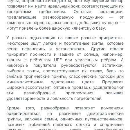
вкусы, потребности и бюджеты, поэтому широкий выбор
позволяет им найти идеальный зонт, соответствующий их
конкретным требованиям. Оптовые поставщики,
предлагающие разнообразную продукцию — от
компактных персональных зонтов до больших куполов —
могут привлечь более широкую клиентскую базу.
У разных отдыхающих на пляже разные приоритеты.
Некоторые ищут легкие и портативные зонты, которые
легко переносить и устанавливать. Другие отдают
приоритет прочности и защите от солнца, например,
тканям с рейтингом UPF или усиленным ребрам. А
некоторые покупатели руководствуются эстетикой,
выбирая зонты, соответствующие их стилю, будь то
смелые тропические принты, классические полоски или
минималистичные однотонные цвета. Предлагая
широкий ассортимент, оптовые продавцы удовлетворяют
эти разнообразные предпочтения, повышая
удовлетворенность и лояльность потребителей.
Кроме того, разнообразие позволяет компаниям
ориентироваться на различные демографические
группы, включая семьи, одиночных путешественников,
пожилых любителей пляжного отдыха и спортивные
команды, которым могут потребоваться