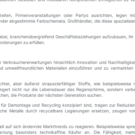
zeiten, Firmenveranstaltungen oder Partys ausrichten, legen m
nder abgestimmte Farbschemata. Großhändler, die diese spezialisi
abei, branchenübergreifend Geschäftsbeziehungen aufzubauen, ihr U
forderungen zu erfüllen.
erbrauchererwartungen hinsichtlich Innovation und Nachhaltigkeit
und umweltfreundlichen Materialien einzuführen und zu vermarkt
chter, aber äußerst strapazierfähiger Stoffe, wie beispielsweis
ängert nicht nur die Lebensdauer des Regenschirms, sondern verbes
chen, die Produkte der nächsten Generation suchen.
e für Demontage und Recycling konzipiert sind, tragen zur Reduzi
he Metalle durch recycelbare Legierungen ersetzen, zeugen vo
nell auf sich ändernde Markttrends zu reagieren. Beispielsweise sp
warnung besonders technikaffine Käufer an. Die Fähigkeit, mehr