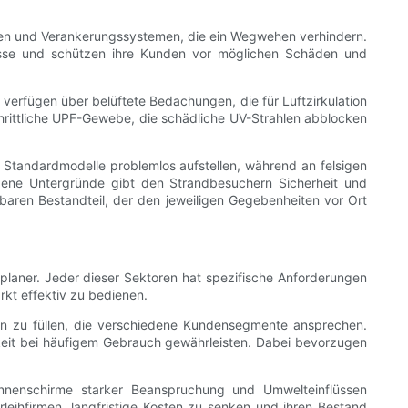
reben und Verankerungssystemen, die ein Wegwehen verhindern.
fnisse und schützen ihre Kunden vor möglichen Schäden und
verfügen über belüftete Bedachungen, die für Luftzirkulation
chrittliche UPF-Gewebe, die schädliche UV-Strahlen abblocken
Standardmodelle problemlos aufstellen, während an felsigen
edene Untergründe gibt den Strandbesuchern Sicherheit und
baren Bestandteil, der den jeweiligen Gegebenheiten vor Ort
tplaner. Jeder dieser Sektoren hat spezifische Anforderungen
rkt effektiv zu bedienen.
nen zu füllen, die verschiedene Kundensegmente ansprechen.
eit bei häufigem Gebrauch gewährleisten. Dabei bevorzugen
onnenschirme starker Beanspruchung und Umwelteinflüssen
leihfirmen, langfristige Kosten zu senken und ihren Bestand