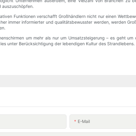
möglicht Unternehmen außerdem, eine Vielzahl von Branchen zu be
al auszuschöpfen.
ativen Funktionen verschafft Großhändlern nicht nur einen Wettbewer
er immer informierter und qualitätsbewusster werden, werden Großhän
en.
Sonnenschirmen um mehr als nur um Umsatzsteigerung – es geht um 
dies unter Berücksichtigung der lebendigen Kultur des Strandlebens.
E-Mail