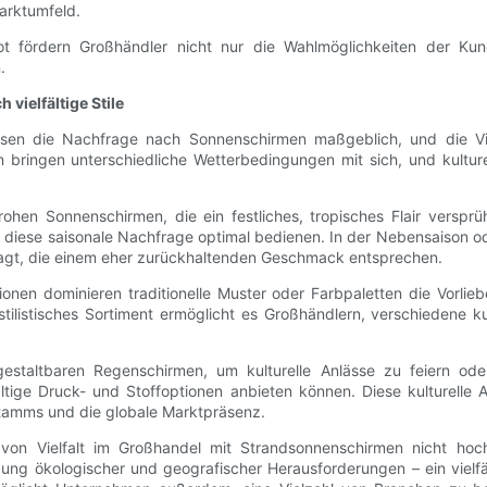
arktumfeld.
ot fördern Großhändler nicht nur die Wahlmöglichkeiten der Ku
.
vielfältige Stile
ussen die Nachfrage nach Sonnenschirmen maßgeblich, und die Vi
bringen unterschiedliche Wetterbedingungen mit sich, und kulture
en Sonnenschirmen, die ein festliches, tropisches Flair versprüh
 diese saisonale Nachfrage optimal bedienen. In der Nebensaison o
ragt, die einem eher zurückhaltenden Geschmack entsprechen.
gionen dominieren traditionelle Muster oder Farbpaletten die Vorl
stilistisches Sortiment ermöglicht es Großhändlern, verschiedene 
staltbaren Regenschirmen, um kulturelle Anlässe zu feiern oder 
ltige Druck- und Stoffoptionen anbieten können. Diese kulturelle An
stamms und die globale Marktpräsenz.
von Vielfalt im Großhandel mit Strandsonnenschirmen nicht hoc
ng ökologischer und geografischer Herausforderungen – ein vielfäl