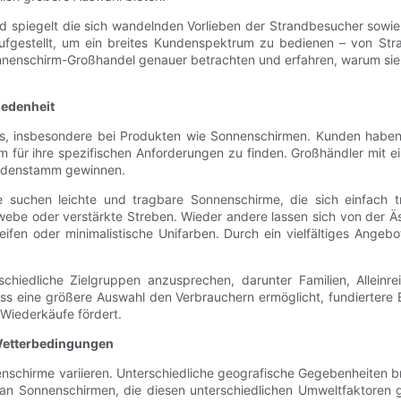
und spiegelt die sich wandelnden Vorlieben der Strandbesucher sowi
aufgestellt, um ein breites Kundenspektrum zu bedienen – von Stra
Sonnenschirm-Großhandel genauer betrachten und erfahren, warum s
iedenheit
bnis, insbesondere bei Produkten wie Sonnenschirmen. Kunden haben 
 für ihre spezifischen Anforderungen zu finden. Großhändler mit e
undenstamm gewinnen.
e suchen leichte und tragbare Sonnenschirme, die sich einfach 
e oder verstärkte Streben. Wieder andere lassen sich von der Ästh
eifen oder minimalistische Unifarben. Durch ein vielfältiges Angeb
schiedliche Zielgruppen anzusprechen, darunter Familien, Allein
ass eine größere Auswahl den Verbrauchern ermöglicht, fundiertere E
 Wiederkäufe fördert.
Wetterbedingungen
nenschirme variieren. Unterschiedliche geografische Gegebenheiten 
 an Sonnenschirmen, die diesen unterschiedlichen Umweltfaktoren g