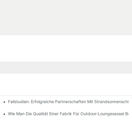
Fallstudien: Erfolgreiche Partnerschaften Mit Strandsonnenschir
chen Bedürfnisse Finden
-Lounge-Stühlen
Wie Man Die Qualität Einer Fabrik Für Outdoor-Loungesessel Beur