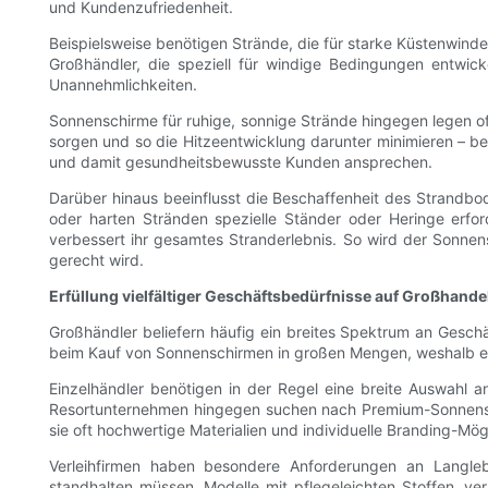
und Kundenzufriedenheit.
Beispielsweise benötigen Strände, die für starke Küstenwind
Großhändler, die speziell für windige Bedingungen entwic
Unannehmlichkeiten.
Sonnenschirme für ruhige, sonnige Strände hingegen legen of
sorgen und so die Hitzeentwicklung darunter minimieren – be
und damit gesundheitsbewusste Kunden ansprechen.
Darüber hinaus beeinflusst die Beschaffenheit des Strandb
oder harten Stränden spezielle Ständer oder Heringe erfo
verbessert ihr gesamtes Stranderlebnis. So wird der Sonnen
gerecht wird.
Erfüllung vielfältiger Geschäftsbedürfnisse auf Großhand
Großhändler beliefern häufig ein breites Spektrum an Geschä
beim Kauf von Sonnenschirmen in großen Mengen, weshalb eine 
Einzelhändler benötigen in der Regel eine breite Auswahl 
Resortunternehmen hingegen suchen nach Premium-Sonnensch
sie oft hochwertige Materialien und individuelle Branding-Mög
Verleihfirmen haben besondere Anforderungen an Langleb
standhalten müssen. Modelle mit pflegeleichten Stoffen, ve