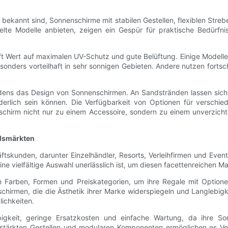
e bekannt sind, Sonnenschirme mit stabilen Gestellen, flexiblen St
kelte Modelle anbieten, zeigen ein Gespür für praktische Bedür
t Wert auf maximalen UV-Schutz und gute Belüftung. Einige Modelle 
sonders vorteilhaft in sehr sonnigen Gebieten. Andere nutzen forts
odens das Design von Sonnenschirmen. An Sandstränden lassen sich 
rderlich sein können. Die Verfügbarkeit von Optionen für verschi
schirm nicht nur zu einem Accessoire, sondern zu einem unverzicht
elsmärkten
ftskunden, darunter Einzelhändler, Resorts, Verleihfirmen und Even
vielfältige Auswahl unerlässlich ist, um diesen facettenreichen Ma
an Farben, Formen und Preiskategorien, um ihre Regale mit Optio
irmen, die die Ästhetik ihrer Marke widerspiegeln und Langlebigk
lichkeiten.
igkeit, geringe Ersatzkosten und einfache Wartung, da ihre S
rstärkten Gestellen und modularen Komponenten ermöglichen es Ver