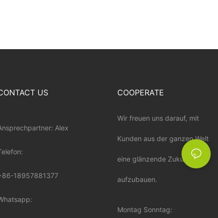
CONTACT US
COOPERATE
Wir freuen uns darauf, mit
Ansprechpartner: Alex
Kunden aus der ganzen Welt
Telefon:
eine glänzende Zukunft
+86-18957881377
aufzubauen.
Whatsapp:
Montag Sonntag: