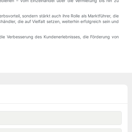
dienen – vom Einzelhandel über die Vermietung bis hin zu
bsvorteil, sondern stärkt auch ihre Rolle als Marktführer, die
dler, die auf Vielfalt setzen, weiterhin erfolgreich sein und
die Verbesserung des Kundenerlebnisses, die Förderung von