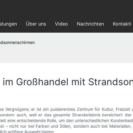
istungen
Über uns
Video
Nachrichten
Kontakti
andsonnenschirmen
lt im Großhandel mit Strands
Vergnügens; er ist ein pulsierendes Zentrum für Kultur, Freizeit u
, sondern auch, weil er das gesamte Stranderlebnis bereichert: d
spielt eine entscheidende Rolle, um den unterschiedlichen Kundenbed
 ist – nicht nur bei Farben und Stilen, sondern auch bei Materiali
tlich größere Auswahl bieten.