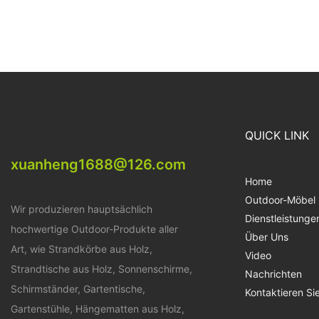
QUICK LINK
xuanheng1688@126.com
Home
Outdoor-Möbel
Wir produzieren hauptsächlich
Dienstleistunge
hochwertige Outdoor-Produkte aller
Über Uns
Art, wie Strandkörbe aus Holz,
Video
Strandtische aus Holz, Sonnenschirme,
Nachrichten
Schirmständer, Gartentische,
Kontaktieren Si
Gartenstühle, Hängematten aus Holz,