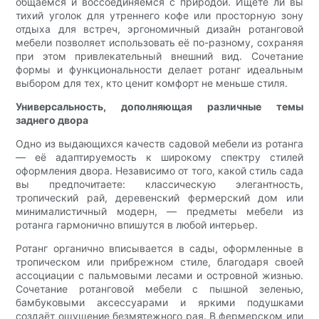
общаемся и воссоединяемся с природой. Ищете ли вы
тихий уголок для утреннего кофе или просторную зону
отдыха для встреч, эргономичный дизайн ротанговой
мебели позволяет использовать её по-разному, сохраняя
при этом привлекательный внешний вид. Сочетание
формы и функциональности делает ротанг идеальным
выбором для тех, кто ценит комфорт не меньше стиля.
Универсальность, дополняющая различные темы
заднего двора
Одно из выдающихся качеств садовой мебели из ротанга
— её адаптируемость к широкому спектру стилей
оформления двора. Независимо от того, какой стиль сада
вы предпочитаете: классическую элегантность,
тропический рай, деревенский фермерский дом или
минималистичный модерн, — предметы мебели из
ротанга гармонично впишутся в любой интерьер.
Ротанг органично вписывается в сады, оформленные в
тропическом или прибрежном стиле, благодаря своей
ассоциации с пальмовыми лесами и островной жизнью.
Сочетание ротанговой мебели с пышной зеленью,
бамбуковыми аксессуарами и яркими подушками
создаёт ощущение безмятежного рая. В фермерском или