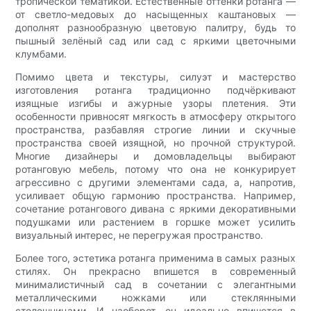
тропической тематикой. Естественные оттенки ротанга —
от светло-медовых до насыщенных каштановых —
дополнят разнообразную цветовую палитру, будь то
пышный зелёный сад или сад с яркими цветочными
клумбами.
Помимо цвета и текстуры, силуэт и мастерство
изготовления ротанга традиционно подчёркивают
изящные изгибы и ажурные узоры плетения. Эти
особенности привносят мягкость в атмосферу открытого
пространства, разбавляя строгие линии и скучные
пространства своей изящной, но прочной структурой.
Многие дизайнеры и домовладельцы выбирают
ротанговую мебель, потому что она не конкурирует
агрессивно с другими элементами сада, а, напротив,
усиливает общую гармонию пространства. Например,
сочетание ротангового дивана с яркими декоративными
подушками или растением в горшке может усилить
визуальный интерес, не перегружая пространство.
Более того, эстетика ротанга применима в самых разных
стилях. Он прекрасно впишется в современный
минималистичный сад в сочетании с элегантными
металлическими ножками или стеклянными
столешницами. И наоборот, он идеально впишется в