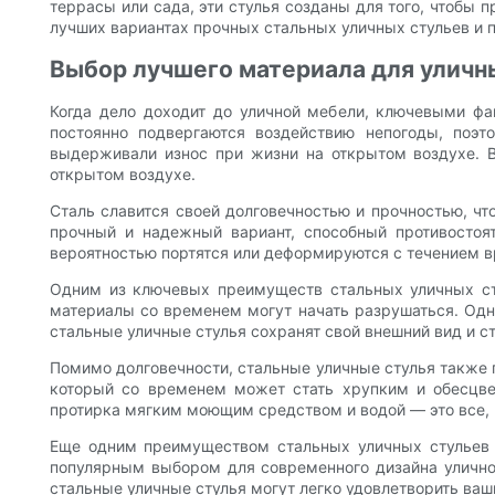
террасы или сада, эти стулья созданы для того, чтобы 
лучших вариантах прочных стальных уличных стульев и п
Выбор лучшего материала для уличн
Когда дело доходит до уличной мебели, ключевыми фак
постоянно подвергаются воздействию непогоды, поэ
выдерживали износ при жизни на открытом воздухе. 
открытом воздухе.
Сталь славится своей долговечностью и прочностью, чт
прочный и надежный вариант, способный противостоят
вероятностью портятся или деформируются с течением в
Одним из ключевых преимуществ стальных уличных сту
материалы со временем могут начать разрушаться. Одна
стальные уличные стулья сохранят свой внешний вид и с
Помимо долговечности, стальные уличные стулья также п
который со временем может стать хрупким и обесцвеч
протирка мягким моющим средством и водой — это все, 
Еще одним преимуществом стальных уличных стульев я
популярным выбором для современного дизайна уличной
стальные уличные стулья могут легко удовлетворить ваш