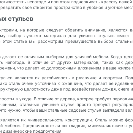
противостоять непогоде и при этом подчеркивать красоту вашей
ревратить свое открытое пространство в удобное и уютное мест
ых стульев
торами, на которые следует обратить внимание, являются до
тому выбор лучшего материала для уличных стульев имеет 
В этой статье мы рассмотрим преимущества выбора стальных
о делает ее отличным выбором для уличной мебели. Когда дело
ь непогоде. В отличие от других материалов, таких как де
ремени, что делает их долгосрочным вложением в ваше жилое 
льев является их устойчивость к ржавчине и коррозии. По
ко сталь очень устойчива к ржавчине, что делает ее идеальн
труктурную целостность даже под воздействием дождя, снега и
росты в уходе. В отличие от дерева, которое требует периодич
енным, стальные уличные стулья просто требуют регулярно
что нужно, чтобы ваши стальные садовые стулья выглядели вел
вляется их универсальность конструкции. Сталь можно форм
 мебели. Предпочитаете ли вы гладкие, минималистские стул
и дизайнерские предпочтения.