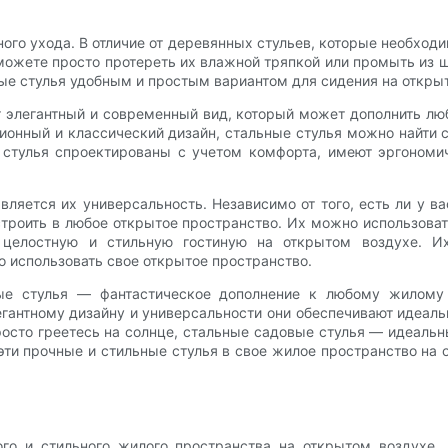
ого ухода. В отличие от деревянных стульев, которые необходи
 можете просто протереть их влажной тряпкой или промыть из ш
ные стулья удобным и простым вариантом для сидения на откры
т элегантный и современный вид, который может дополнить лю
онный и классический дизайн, стальные стулья можно найти 
 стулья спроектированы с учетом комфорта, имеют эргономи
яется их универсальность. Независимо от того, есть ли у в
троить в любое открытое пространство. Их можно использова
ь целостную и стильную гостиную на открытом воздухе. И
 использовать свое открытое пространство.
ые стулья — фантастическое дополнение к любому жилому 
гантному дизайну и универсальности они обеспечивают идеаль
росто греетесь на солнце, стальные садовые стулья — идеал
эти прочные и стильные стулья в свое жилое пространство на 
ого и стильного жилого пространства на открытом воздухе