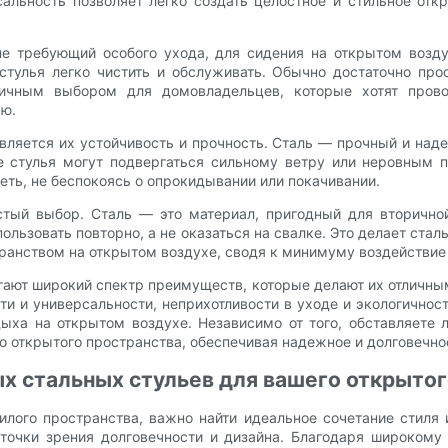
сальность позволяет легко создать целостное и стильное отк
не требующий особого ухода, для сидения на открытом возду
стулья легко чистить и обслуживать. Обычно достаточно про
тичным выбором для домовладельцев, которые хотят пров
ью.
ляется их устойчивость и прочность. Сталь — прочный и на
де стулья могут подвергаться сильному ветру или неровным
еть, не беспокоясь о опрокидывании или покачивании.
тый выбор. Сталь — это материал, пригодный для вторичной 
пользовать повторно, а не оказаться на свалке. Это делает ста
ранством на открытом воздухе, сводя к минимуму воздействи
гают широкий спектр преимуществ, которые делают их отличн
ти и универсальности, неприхотливости в уходе и экологично
ыха на открытом воздухе. Независимо от того, обставляете 
о открытого пространства, обеспечивая надежное и долговечно
х стальных стульев для вашего открытог
илого пространства, важно найти идеальное сочетание стиля 
точки зрения долговечности и дизайна. Благодаря широком