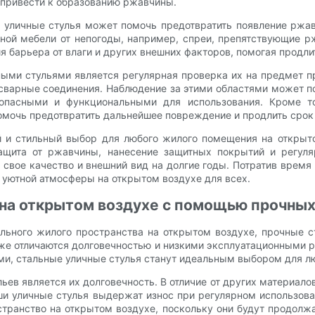
т привести к образованию ржавчины.
е уличные стулья может помочь предотвратить появление ржа
ной мебели от непогоды, например, спреи, препятствующие р
я барьера от влаги и других внешних факторов, помогая продли
ми стульями является регулярная проверка их на предмет п
 сварные соединения. Наблюдение за этими областями может п
безопасными и функциональными для использования. Кроме 
мочь предотвратить дальнейшее повреждение и продлить срок
й и стильный выбор для любого жилого помещения на откры
 защита от ржавчины, нанесение защитных покрытий и регул
 свое качество и внешний вид на долгие годы. Потратив время 
и уютной атмосферы на открытом воздухе для всех.
 на открытом воздухе с помощью прочных
ального жилого пространства на открытом воздухе, прочные 
кже отличаются долговечностью и низкими эксплуатационными р
ми, стальные уличные стулья станут идеальным выбором для лю
в является их долговечность. В отличие от других материалов,
аши уличные стулья выдержат износ при регулярном использова
странство на открытом воздухе, поскольку они будут продолжа