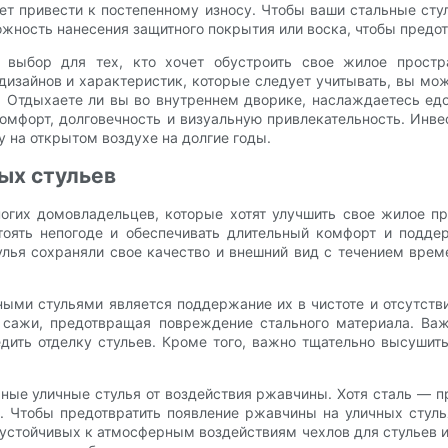
жет привести к постепенному износу. Чтобы ваши стальные сту
ность нанесения защитного покрытия или воска, чтобы предот
 выбор для тех, кто хочет обустроить свое жилое прост
изайнов и характеристик, которые следует учитывать, вы мож
Отдыхаете ли вы во внутреннем дворике, наслаждаетесь едо
омфорт, долговечность и визуальную привлекательность. Инв
 на открытом воздухе на долгие годы.
ых стульев
гих домовладельцев, которые хотят улучшить свое жилое п
тоять непогоде и обеспечивать длительный комфорт и подде
улья сохраняли свое качество и внешний вид с течением вре
ыми стульями является поддержание их в чистоте и отсутств
сажи, предотвращая повреждение стального материала. Важ
дить отделку стульев. Кроме того, важно тщательно высушить
ные уличные стулья от воздействия ржавчины. Хотя сталь — 
. Чтобы предотвратить появление ржавчины на уличных стуль
 устойчивых к атмосферным воздействиям чехлов для стульев 