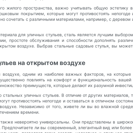
го жилого пространства, важно учитывать общую эстетику 
рошковым покрытием, которые могут противостоять непогоде
но сочетать с различными материалами, например, с деревом 
атериала для уличных стульев, сталь является лучшим выбором
зии, простоте обслуживания и способности дополнять различ
ткрытом воздухе. Выбрав стальные садовые стулья, вы может
льев на открытом воздухе
воздухе, одним из наиболее важных факторов, на которые 
 существенно повлиять на комфорт и функциональность вашей
множество преимуществ, которые делают их разумной инвестиц
тальных уличных стульев. В отличие от других материалов, т
 могут противостоять непогоде и оставаться в отличном состо
оздухе. Независимо от того, живете ли вы во влажной сред
 течением времени.
также невероятно универсальны. Они представлены в широком
. Предпочитаете ли вы современный, элегантный вид или более