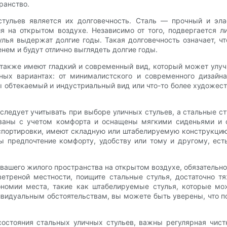
ранство.
ульев является их долговечность. Сталь — прочный и эла
я на открытом воздухе. Независимо от того, подвергается 
лья выдержат долгие годы. Такая долговечность означает, ч
нем и будут отлично выглядеть долгие годы.
 также имеют гладкий и современный вид, который может улуч
ных вариантах: от минималистского и современного дизайна
обтекаемый и индустриальный вид или что-то более художест
следует учитывать при выборе уличных стульев, а стальные с
ованы с учетом комфорта и оснащены мягкими сиденьями и 
спортировки, имеют складную или штабелируемую конструкцию
вы предпочтение комфорту, удобству или тому и другому, ест
 вашего жилого пространства на открытом воздухе, обязатель
етреной местности, поищите стальные стулья, достаточно тя
ономии места, такие как штабелируемые стулья, которые мож
видуальным обстоятельствам, вы можете быть уверены, что п
остояния стальных уличных стульев, важны регулярная чистк