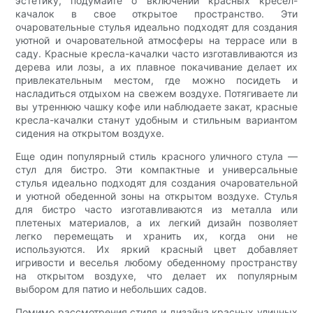
эстетику, подумайте о включении красных кресел-
качалок в свое открытое пространство. Эти
очаровательные стулья идеально подходят для создания
уютной и очаровательной атмосферы на террасе или в
саду. Красные кресла-качалки часто изготавливаются из
дерева или лозы, а их плавное покачивание делает их
привлекательным местом, где можно посидеть и
насладиться отдыхом на свежем воздухе. Потягиваете ли
вы утреннюю чашку кофе или наблюдаете закат, красные
кресла-качалки станут удобным и стильным вариантом
сидения на открытом воздухе.
Еще один популярный стиль красного уличного стула —
стул для бистро. Эти компактные и универсальные
стулья идеально подходят для создания очаровательной
и уютной обеденной зоны на открытом воздухе. Стулья
для бистро часто изготавливаются из металла или
плетеных материалов, а их легкий дизайн позволяет
легко перемещать и хранить их, когда они не
используются. Их яркий красный цвет добавляет
игривости и веселья любому обеденному пространству
на открытом воздухе, что делает их популярным
выбором для патио и небольших садов.
Помимо рассмотрения стиля и дизайна красных уличных