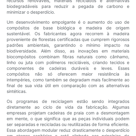
recursos renováveis, materiais reciclados e alternativas
biodegradáveis ​​para reduzir a pegada de carbono e
minimizar o desperdício.
Um desenvolvimento empolgante é o aumento do uso de
compósitos de base biológica e madeira de origem
sustentável. Os fabricantes agora recorrem à madeira
proveniente de florestas certificadas que cumprem rigorosos
padrões ambientais, garantindo o mínimo impacto na
biodiversidade. Além disso, as inovações em materiais
biocompósitos combinam fibras naturais como cânhamo,
linho ou juta com polímeros recicláveis, criando tecidos e
componentes de cadeiras duráveis ​​e leves. Esses
compósitos não só oferecem maior resistência às
intempéries, como também se degradam mais facilmente ao
final de sua vida útil em comparação com as alternativas
sintéticas.
Os programas de reciclagem estão sendo integrados
diretamente ao ciclo de vida da fabricação. Algumas
empresas projetam cadeiras de praia com a desmontagem
em mente, o que significa que as peças individuais podem
ser separadas e recicladas ou reutilizadas de forma eficiente.
Essa abordagem modular reduz drasticamente o desperdício
em aterros sanitários e está alinhada aos princípios da