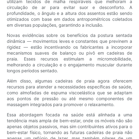
utilizam tecidos de malha respiráveis ​​que melhoram a
circulação de ar para evitar suor e desconforto. A
profundidade, o ângulo e a altura dos assentos estão sendo
otimizados com base em dados antropométricos coletados
em diversas populações, garantindo a inclusão.
Novas evidências sobre os benefícios da postura sentada
dinâmica — movimentos leves e constantes que previnem a
rigidez — estão incentivando os fabricantes a incorporar
mecanismos suaves de balanço ou pivô em cadeiras de
praia. Esses recursos estimulam a micromobilidade,
melhorando a circulação e o engajamento muscular durante
longos períodos sentado.
Além disso, algumas cadeiras de praia agora oferecem
recursos para atender a necessidades específicas de saúde,
como almofadas de espuma viscoelástica que se adaptam
aos pontos de pressão ou até mesmo componentes de
massagem integrados para promover o relaxamento.
Essa abordagem focada na saúde está alinhada a uma
tendência mais ampla de bem-estar, onde os móveis não são
apenas objetos passivos, mas sim contribuintes ativos para o
bem-estar físico, tornando as futuras cadeiras de praia não
apenas um refúgio de lazer, mas também pilares de um