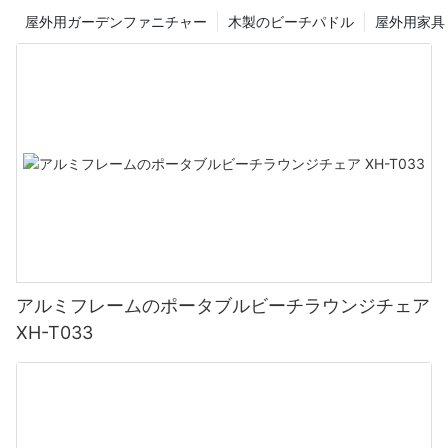
グレーの美的魅力を探る: 自然の静けさを明らかにする
す。 人間工学に基づいて設計されたシートは体の形に沿ってフィ
屋外用ガーデンファニチャー
木製のビーチパドル
屋外用家具
ットし、心地よい海風を楽しみながら最大限のリラクゼーション
屋外用家具の分野では、グレーという色が時代を超越した多目的
を保証します。 アームレストはサポートレベルを高め、長時間快
な選択肢として浮上しています。 その控えめな優雅さは自然の静
適な姿勢でくつろぐことができます。
けさを完璧に引き立て、屋外スペース全体の美的魅力を高めま
す。 この記事では、グレーのアウトドアチェアの魅力を掘り下
げ、その独特の美しさと自然な静けさに光を当てます。
2. 耐久性と長持ち：
1. グレー: 自然のパレットと共鳴するニュートラルな色合い：
高品質で耐久性のある素材で作られたこのビーチチェアは、屋外
での過酷な使用にも耐えるように作られています。 丈夫な木製フ
静けさとバランスを連想させるグレーは、さまざまな自然要素と
レームは見た目が美しいだけでなく、雨や風にも強く、これから
調和する固有の能力を持っています。 風化した石、小石、穏やか
数え切れないほどのビーチシーズンに向けて長寿命と耐久性を保
な霧を思わせるグレー色は、自然のパレットに難なく溶け込み、
アルミフレームのポータブルビーチラウンジチェア
証します。
どんな屋外環境でも穏やかな雰囲気を作り出します。 鮮やかな紅
XH-T033
葉、緑豊かな庭園、パノラマ風景の素晴らしい背景として機能し
ます。
3. ポータブルで軽量：
2. タイムレスなエレガンスを備えたグレーのアウトドアチェア：
私たちは、ビーチでの外出時の利便性の重要性を理解していま