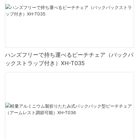
す。 肘掛け付き木製ビーチチェアは、持ち運びや設置が簡単にで
きるように設計されています。 軽量なので持ち運びが簡単で、折
グレーのアウトドアチェアには、一時的なトレンドを超越した本
りたたみ可能なデザインなので、保管や持ち運びの際にコンパク
質的なエレガンスが備わっています。 その控えめな魅力は、伝統
トになります。 これで、波がどこへでもお気に入りの椅子を持ち
的なものから現代的なものまで、さまざまなデザイン スタイルと
運べます。
シームレスに調和し、あらゆる屋外空間に洗練された要素を加え
ます。 静かなテラスに置いても、輝くプールの横に置いても、活
気あふれる庭園の中に置いても、グレーの椅子は時の試練に耐え
る時代を超越した美しさをもたらします。
4. スタイリッシュなデザイン：
ハンズフリーで持ち運べるビーチチェア（バックパ
ックストラップ付き）XH-T035
3. 多用途性と適応性：
アームレスト付きの木製ビーチチェアは、機能性と美しさの両方
の証です。 天然木の仕上げは時代を超えた優雅さを醸し出し、穏
やかな海岸環境に簡単に溶け込みます。 洗練されたモダンなデザ
グレーのアウトドアチェアは、変化する環境や進化するスタイル
インは、ビーチ仲間から賞賛の視線を集め、快適さとスタイルの
に適応する驚くべき能力を備えています。 屋外スペースがミニマ
両方に対する洗練された好みと認識を表明します。
リストのアプローチを採用している場合でも、鮮やかな配色を誇
っている場合でも、グレーの椅子はさまざまなデザインの選択肢
を簡単に引き立てます。 ニュートラルな色合いにより、既存の家
5. 多用途で調整可能：
具とシームレスに統合できるため、統一感のある視覚的に魅力的
な屋外環境の構築が容易になります。
調整機能が限られている一般的なビーチチェアとは異なり、当社