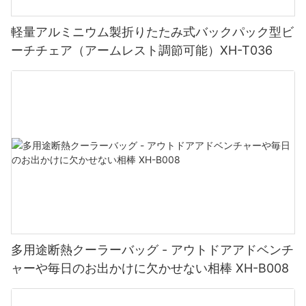
の製品はさまざまなニーズに応えるために複数の座席位置を提供
4. 自然の静けさを受け入れる：
します。 日焼けに取り組むために背もたれに寄りかかったり、ビ
軽量アルミニウム製折りたたみ式バックパック型ビ
ーチサイドでのピクニックのために直立して座ったりする場合で
ーチチェア（アームレスト調節可能）XH-T036
も、調節可能な背もたれにより、どの姿勢でも最適な快適性が保
屋外でのリラクゼーションには家具が重要な役割を果たしてお
証されます。
り、グレーの椅子には他にはない穏やかさと静けさの感覚を呼び
起こす力があります。 自然の抱擁に安らぎを求める私たちにとっ
て、グレーの椅子は静けさを完璧に体現し、長い一日の後にリラ
6. 環境に優しい選択：
ックスするのに役立ちます。 その色は平和と禅のような静けさの
感覚を呼び起こし、自然界の美しさと静けさに完全に浸ることが
できます。
当社のアームレスト付き木製ビーチチェアをお選びいただくこと
は、ご自身の快適さに投資するだけでなく、より環境に優しい未
来にも貢献することになります。 この椅子は、環境責任への取り
5. グレーのアウトドアチェアの素材の選択：
組みに沿って、持続可能な方法で調達された木材から作られてい
ます。 環境に優しい選択をして、ビーチの自然の美しさを保護し
ましょう。
グレーのアウトドアチェアを選ぶときは、素材の耐久性と適合性
多用途断熱クーラーバッグ - アウトドアアドベンチ
を考慮することが重要です。 アルミニウム、チーク材、または粉
ャーや毎日のお出かけに欠かせない相棒 XH-B008
体塗装されたスチールなどの耐候性のオプションを選択すると、
長寿命と最小限のメンテナンスが保証されます。 さらに、さまざ
快適さ、スタイル、持続可能性の究極の組み合わせで、ビーチで
まなグレーの色合いのクッションや室内装飾品が快適さとスタイ
のお出かけをアップグレードしましょう。 アームレスト付きの木