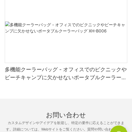
ルをさらに高め、美的魅力をさらに高めます。
製ビーチチェアは、くつろいだり、リラックスしたり、ビーチで
の思い出をいつまでも残すのに最適な場所です。 考え抜かれてデ
ザインされた贅沢な椅子を満喫しながら、海岸沿いの目的地の静
6. スタイリングのヒントとインスピレーション：
けさに浸ってください。 この必須のビーチ アクセサリーをお見逃
しなく – アームレスト付き木製ビーチチェアを今すぐ注文して、
ビーチサイドでの究極の快適さを体験してください。
グレーのアウトドアチェアの視覚的な魅力を高めるには、鮮やか
なクッションやテクスチャーのあるブランケットなど、対照的な
要素と組み合わせることを検討してください。 これにより、椅子
自体が中心となる、視覚的にダイナミックで魅力的な空間が生ま
れます。 さらに、緑、鉢植え、または屋外の敷物をアクセサリー
多機能クーラーバッグ - オフィスでのピクニックや
にすると、自然の暖かさが加わり、自然とのつながりがさらに高
まります。
ビーチキャンプに欠かせないポータブルクーラーバ
ッグ XH-B006
グレーのアウトドアチェアの魅力は、自然の静けさとシームレス
に融合し、魅力的でエレガントな屋外空間を作り出す能力にあり
ます。 グレーの控えめな美しさを受け入れることで、私たちはア
お問い合わせ
ウトドア体験を向上させるだけでなく、自然がもたらす安らぎと
の深いつながりを育みます。 グレーのアウトドアチェアの魅力に
カスタムデザインやアイデアを歓迎し、特定の要件に応えることができま
身を包み、静けさ、スタイル、自然の抱擁の旅に出かけてみませ
す。詳細については、Webサイトをご覧ください。質問や問い合わせを直接