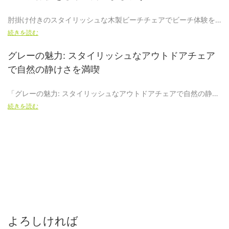
肘掛け付きのスタイリッシュな木製ビーチチェアでビーチ体験を
さらに高めましょう
続きを読む
グレーの魅力: スタイリッシュなアウトドアチェア
太陽が降り注ぐ夏の日が近づいてきたので、準備を整えてビーチ
で自然の静けさを満喫
訪問を最大限に楽しむ時期が来ました。 当社の最新製品である肘
掛け付き木製ビーチチェアをご紹介します。比類のない快適さと
「グレーの魅力: スタイリッシュなアウトドアチェアで自然の静け
スタイルを提供しながら、ビーチ体験を向上させるように設計さ
さを満喫」に関する記事へようこそ。スタイルと静けさを簡単に
れています。 この椅子をビーチに行く人にとって必須のものにす
続きを読む
組み合わせた静かなアウトドアの隠れ家をお探しなら、この本は
る機能と利点を詳しく見てみましょう。
必読です。 私たちはグレーのアウトドアチェアの魅惑的な世界を
掘り下げ、ユニークな魅力を醸し出しながら自然環境とどのよう
にシームレスに調和するかを探ります。 これらの椅子の魅惑的な
1. 最高の快適さ：
魅力、屋外空間への影響、そしてそれらを自分の庭のオアシスに
組み込むための究極のガイドを発見してください。 あなたを魅了
する、静かでスタイリッシュなアウトドア天国を作る秘密を解き
の
明かしましょう。
木製ビーチチェア
よろしければ
アームレスト付きは快適さを念頭に置いて丁寧に作られていま