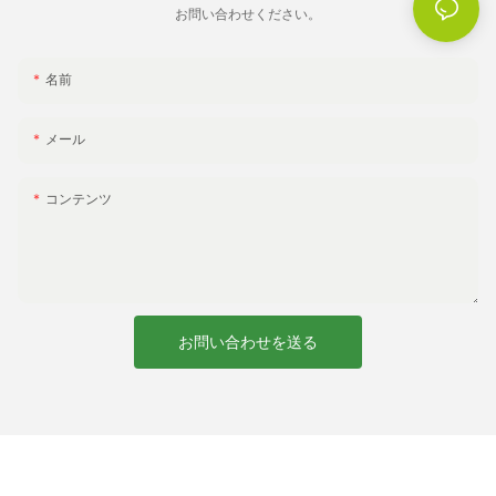
んか。
お問い合わせください。
名前
屋外スペースをグレードアップ: スタイリッシュなデザインのグレ
ーのアウトドアチェア
メール
屋外スペースのデザインに関しては、適切な家具を選択すること
で大きな違いが生まれます。 アウトドアチェアの色、スタイル、
コンテンツ
機能により、普通のパティオや庭が驚くほど魅力的な空間に変わ
ります。 洗練された穏やかな雰囲気を実現したい場合は、グレー
のアウトドアチェアが最適です。 この記事では、スタイリッシュ
なデザインのグレーアウトドアチェアを中心に、グレーの魅力と
アウトドア空間をワンランクアップさせるグレーの魅力を探って
いきます。
お問い合わせを送る
グレーはエレガンスやモダンさを連想させることが多く、どんな
アウトドア環境にもマッチする万能な色です。 さまざまなカラー
パレットとシームレスに調和し、屋外用家具に穏やかな背景を提
供します。 グレーのアウトドアチェアは、落ち着いたリラックス
した雰囲気を作り出し、最高の快適さで自然の美しさを楽しむこ