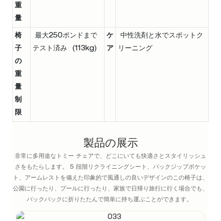
重
量
椅
最大250ポンドまで
ケ
中性洗剤と水でスポットク
子
テスト済み (113kg)
ア
リーニング
の
重
量
制
限
製品の展示
非常に多用途なトミー チェアで、どこにいても快適さとスタイリッシュ
さをもたらします。 5 段階リクライニングシート、バックジップポケッ
ト、アームレストを備えた印象的で風通しの良いデザインのこの椅子は、
公園に行ったり、プールに行ったり、家族で日帰り旅行に行く場合でも、
バックパックに折りたたんで簡単に持ち運ぶことができます。