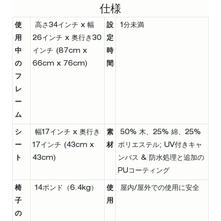
仕様
使
高さ34インチ x 幅
設
1分未満
用
26インチ x 奥行き30
定
中
インチ (87cm x
時
の
66cm x 76cm)
間
フ
レ
ー
ム
シ
幅17インチ x 奥行き
素
50% 木、25% 綿、25%
ー
17インチ (43cm x
材
ポリエステル; UV付きキャ
ト
43cm)
ンバス & 防水処理と追加の
PUコーティング
椅
14ポンド（6.4kg）
使
屋内/屋外での使用に安全
子
用
の