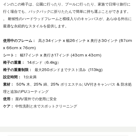
インのこの椅子は、公園に行ったり、プールに行ったり、家族で日帰り旅行に
行く場合でも、バックパックに折りたたんで簡単に持ち運ぶことができます。
。 耐候性のハードウッドフレームと模様入りのキャンバスが、あらゆる外出に
最適な永続的なスタイルを提供します。
使用中のフレーム：
高さ34インチ x 幅26インチ x 奥行き30インチ (87cm
x 66cm x 76cm)
シート：
幅17インチ x 奥行き17インチ (43cm x 43cm)
椅子の重量：
14ポンド（6.4kg）
椅子の重量制限：
最大250ポンドまでテスト済み (113kg)
設定時間：
1分未満
素材：
50% 木、25% 綿、25% ポリエステル; UV付きキャンバス & 防水処
理と追加のPUコーティング
使用：
屋内/屋外での使用に安全
ケア：
中性洗剤と水でスポットクリーニング