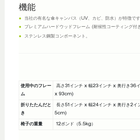
機能
●
当社の有名な傘キャンバス（UV、カビ、防水）が特徴で
●
プレミアムハードウッドフレーム (耐候性コーティング付き
●
ステンレス鋼製コンポーネント。
使用中のフレー
高さ31インチ x 幅23インチ x 奥行き36イン
ム
x 93cm)
折りたたんだと
長さ51インチ x 幅24インチ x 奥行き2インチ 
き
5cm)
椅子の重量
12ポンド（5.5kg）