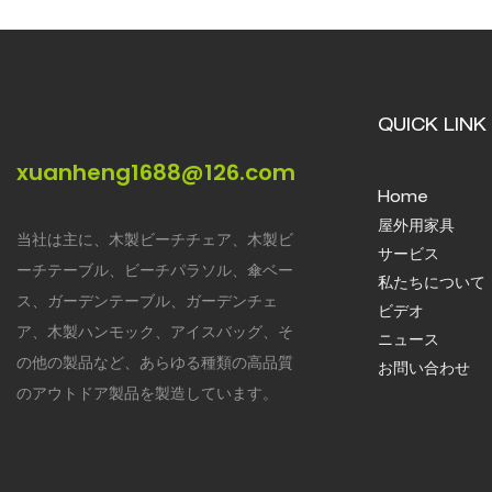
QUICK LINK
xuanheng1688@126.com
Home
屋外用家具
当社は主に、木製ビーチチェア、木製ビ
サービス
ーチテーブル、ビーチパラソル、傘ベー
私たちについて
ス、ガーデンテーブル、ガーデンチェ
ビデオ
ア、木製ハンモック、アイスバッグ、そ
ニュース
の他の製品など、あらゆる種類の高品質
お問い合わせ
のアウトドア製品を製造しています。