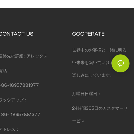
CONTACT US
COOPERATE
世界中のお客様と一緒に明る
連絡先の詳細: アレックス
い未来を築いていけることを
電話：
楽しみにしています。
+86-18957881377
月曜日日曜日：
ワッツアップ：
24時間365日のカスタマーサ
+86-
18957881377
ービス
アドレス：