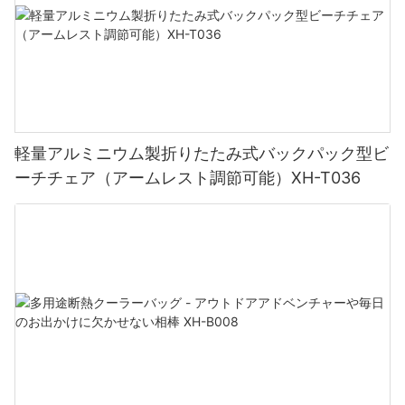
ーチサイドでのピクニックのために直立して座ったりする場合で
4. リラックスして静けさを楽しむ：
も、調節可能な背もたれにより、どの姿勢でも最適な快適性が保
証されます。
ビーチ家具に関しては安全性も最優先事項であり、トミー ビーチ
太陽が降り注ぐビーチは、日常生活の忙しさから解放され、くつ
チェアは期待を裏切りません。 安定性を確保し、偶発的な崩壊を
ろぐための聖域です。 木製のビーチチェアに腰を下ろしたら、心
防ぐ頑丈なロック機構が装備されています。 海風にどれだけ揺れ
6. 環境に優しい選択：
配事を手放し、周囲の静けさに浸ってください。 デジタルの世界
ても、このチェアなら体をしっかりと支えてくれるので、安心し
から切り離され、自然と再びつながると、肩の重みが軽くなるの
てくつろぐことができます。
を感じてください。 少し時間をとって周囲の美しさを鑑賞してく
軽量アルミニウム製折りたたみ式バックパック型ビ
当社のアームレスト付き木製ビーチチェアをお選びいただくこと
ださい – 透き通った海からきらめく砂浜まで – そして静けさがあ
は、ご自身の快適さに投資するだけでなく、より環境に優しい未
ーチチェア（アームレスト調節可能）XH-T036
なたを洗い流してください。
さらに、トミー ビーチ チェアは多機能になるように設計されてい
来にも貢献することになります。 この椅子は、環境責任への取り
ます。 日焼け止め、サングラス、清涼飲料などの必需品を収納で
組みに沿って、持続可能な方法で調達された木材から作られてい
きる便利なサイドポケットが付いています。 持ち物を取りに何度
ます。 環境に優しい選択をして、ビーチの自然の美しさを保護し
5. ビーチアクティビティに参加する：
も起き上がることを心配する必要はありません。必要なものはす
ましょう。
べて手の届く範囲にあります。
太陽が降り注ぐビーチでは、あらゆる好みに応えるさまざまなア
クティビティを提供しています。 ウォーター スポーツを求めるス
結論として、トミー ビーチ チェアは至福のビーチ ホリデーの究極
快適さ、スタイル、持続可能性の究極の組み合わせで、ビーチで
リルを求める人でも、貝殻を探してのんびりビーチを楽しむ人で
の相棒です。 卓越した快適性、携帯性、耐久性、スタイルを備
のお出かけをアップグレードしましょう。 アームレスト付きの木
も、誰もが楽しめる何かが見つかります。 水泳やサーフィンか
え、理想的なビーチ アクセサリーとしての条件をすべて満たして
製ビーチチェアは、くつろいだり、リラックスしたり、ビーチで
ら、砂の城の構築やビーチバレーボールまで、可能性は無限で
います。 お気に入りの本を手に取り、日焼け止めを塗って、トミ
の思い出をいつまでも残すのに最適な場所です。 考え抜かれてデ
す。 近くにビーチ パラソルや木製のビーチ チェアがあるので、必
ー ビーチ チェアで究極のリラクゼーションに浸ってください。 砂
ザインされた贅沢な椅子を満喫しながら、海岸沿いの目的地の静