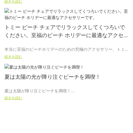
さらに高めましょう
サービスを提供します。
続きを読む
太陽が降り注ぐ夏の日が近づいてきたので、準備を整えてビーチ
ご相談とご協力を歓迎いたします。
訪問を最大限に楽しむ時期が来ました。 当社の最新製品である肘
トミー ビーチ チェアでリラックスしてくつろいで
掛け付き木製ビーチチェアをご紹介します。比類のない快適さと
ください。至福のビーチ ホリデーに最適なアクセ
スタイルを提供しながら、ビーチ体験を向上させるように設計さ
サリーです。
れています。 この椅子をビーチに行く人にとって必須のものにす
本当に至福のビーチホリデーのための究極のアクセサリー、トミ
る機能と利点を詳しく見てみましょう。
ー ビーチ チェアに関する記事へようこそ。 海岸でリラックスして
続きを読む
くつろぐには、適切なビーチチェアを選ぶことが不可欠です。 こ
の記事では、トミー ビーチ チェアを太陽の下で日光浴をするのど
1. 最高の快適さ：
かな日々に最適なパートナーにする数多くの機能と利点を詳しく
夏は太陽の光が降り注ぐビーチを満喫！
掘り下げていきます。 このチェアが提供する快適さ、スタイル、
便利さを満喫し、ビーチでの休暇を純粋な静けさにほかなりませ
の
夏は太陽が降り注ぐビーチを満喫！
ん。 ぜひ、トミー ビーチ チェアの世界を探索し、それが次のビー
続きを読む
チでの休暇に絶対に欠かせない理由を発見してください。
木製ビーチチェア
はじめに：
アームレスト付きは快適さを念頭に置いて丁寧に作られていま
す。 人間工学に基づいて設計されたシートは体の形に沿ってフィ
トミー ビーチ チェアのご紹介: 砂浜で究極のリラクゼーションを
ットし、心地よい海風を楽しみながら最大限のリラクゼーション
灼熱の夏の暑さが到来すると、ビーチに行って金色の太陽を浴
満喫
を保証します。 アームレストはサポートレベルを高め、長時間快