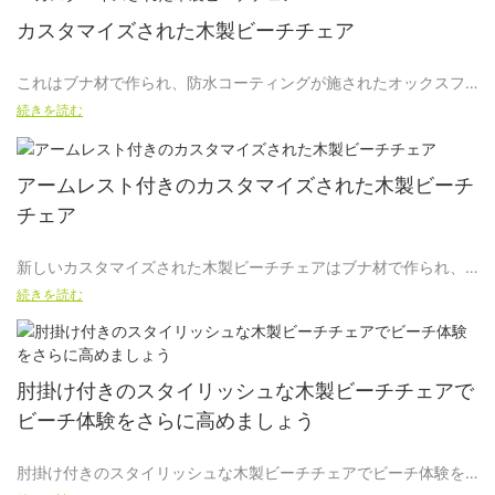
カスタマイズされた木製ビーチチェア
これはブナ材で作られ、防水コーティングが施されたオックスフ
ォード/ポリエステル生地で作られたカスタマイズされた木製ビー
続きを読む
チチェアです。
アームレスト付きのカスタマイズされた木製ビーチ
図面作成からデザイン決定、量産まで合計40日かかりました。
チェア
新しいカスタマイズされた木製ビーチチェアはブナ材で作られ、
品質から丁寧なコミュニケーションまで、お客様にご満足いただ
オックスフォード/ポリエステル生地で作られ、防水コーティング
けるよう努めます。
続きを読む
が施されています。
顧客は印刷された図面を提供し、設計から完成、木枠の量産、コ
肘掛け付きのスタイリッシュな木製ビーチチェアで
ンテナの積み込みと出荷まで合計 35 日間かかりました。
ビーチ体験をさらに高めましょう
肘掛け付きのスタイリッシュな木製ビーチチェアでビーチ体験を
あなたの満足が私たちの目標であり、優れたサービスとアフター