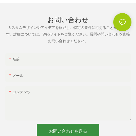
ことができます。 椅子の調節可能なリクライニング位置は、お客
されます。 太陽の暖かさを浴びたり、涼しい木陰を探したりする
様のお好みに合わせて調整でき、完全な静けさの中でゆっくりく
まで、ビーチパラソルは夏の暑さからの休息を提供します。 木製
つろいだり、居眠りしたりするためのオプションを提供します。
お問い合わせ
のビーチチェアは快適な座り心地を提供し、リラックスしてビー
パッド入りのヘッドレストはサポートとクッション性を高め、長
チの静けさをお楽しみいただけます。 ビーチでのアクティビティ
時間リラックスしているときでも快適さが損なわれることはあり
カスタムデザインやアイデアを歓迎し、特定の要件に応えることができま
に参加し、愛する人たちと大切な思い出を作れば、完璧なビーチ
ません。
す。詳細については、Webサイトをご覧ください。質問や問い合わせを直接
休暇が完成します。 この記事の重要なメッセージを理解してくだ
お問い合わせください。
さい – 夏には太陽が降り注ぐビーチをお楽しみください。
耐久性がビーチチェアの重要な側面であることは間違いなく、ト
ミー ビーチチェアはこの分野で優れています。 最高品質の素材で
名前
作られたこの椅子は、砂、太陽、潮風などの要素に耐えるように
設計されています。 頑丈なフレームと強化ステッチにより耐久性
メール
と寿命が保証されているため、トミー ビーチ チェアは、これから
数え切れないほどのビーチでの休暇を過ごすための賢明な投資と
なります。
コンテンツ
持ち運びやすさもトミー ビーチ チェアのもう 1 つの重要な特徴で
あり、他のチェアとは一線を画しています。 重さはわずか数ポン
ドで、折りたたみ可能なデザインを特徴とするこの椅子は、簡単
にコンパクトで持ち運びが簡単です。 車でも飛行機でも、トミー
お問い合わせを送る
ビーチ チェアは調節可能なショルダー ストラップのおかげで、荷