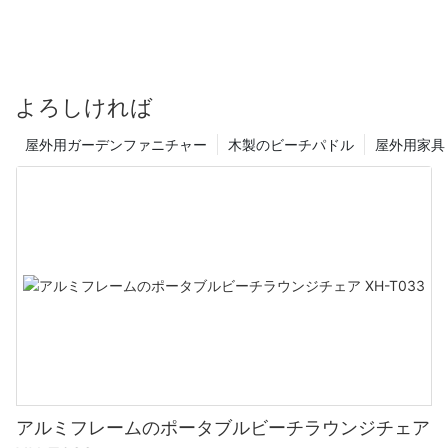
び、さわやかな海の波で涼むことほど魅力的なものはありませ
適な姿勢でくつろぐことができます。
ん。 太陽が降り注ぐビーチは、日々の忙しさから逃れるのに最適
トミー ビーチ チェアのご紹介: サンディ ショアで究極のリラクゼ
で、楽しみ、リラクゼーション、そして若返りのための数え切れ
ーションを満喫
ないほどの機会を提供します。 ビーチ体験をさらに充実させるた
めに、必需品を必ず装備してください – ビーチパラソルと快適な
2. 耐久性と長持ち：
よろしければ
木製ビーチチェア。 これらの必需品を揃えれば、太陽が降り注ぐ
ビーチでの休暇を楽しむなら、快適な椅子に腰を沈めて砂浜の美
ビーチで夏の至福を満喫できます。
しさに浸るのが一番です。 トミー ビーチ チェアは、リラクゼーシ
屋外用ガーデンファニチャー
木製のビーチパドル
屋外用家具
ョンを新たな高みに引き上げる究極のアクセサリーです。 スタイ
高品質で耐久性のある素材で作られたこのビーチチェアは、屋外
ル、快適さ、耐久性を兼ね備えたこのビーチチェアは、ビーチ体
での過酷な使用にも耐えるように作られています。 丈夫な木製フ
1. 太陽の暖かさを浴びて：
験を向上させたい人にとって必須のアイテムです。
レームは見た目が美しいだけでなく、雨や風にも強く、これから
数え切れないほどのビーチシーズンに向けて長寿命と耐久性を保
証します。
砂浜に足を踏み入れると、太陽の光が温かく迎えてくれます。 ビ
トミー ビーチ チェアの重要な特徴の 1 つは、その卓越した快適さ
ーチタオルを敷くのに最適な場所を見つけて、楽々と太陽の光を
です。 高品質の素材で作られており、サポートと柔らかさの完璧
浴びて、その優しい暖かさに包まれることができます。 横たわっ
なブレンドを提供します。 背もたれは調節可能で、リラックスの
3. ポータブルで軽量：
たり、本を読んだり、目を閉じて肌に当たる太陽の感覚を楽しん
ニーズに合わせて最も快適な位置を見つけることができます。 背
だり、黄金色の輝きを浴びることで、安らぎと静けさの感覚がも
筋を伸ばして座って本を楽しみたい場合でも、横になって日光浴
たらされます。
をしたい場合でも、この椅子があなたをサポートします。
私たちは、ビーチでの外出時の利便性の重要性を理解していま
す。 肘掛け付き木製ビーチチェアは、持ち運びや設置が簡単にで
きるように設計されています。 軽量なので持ち運びが簡単で、折
2. ビーチパラソルの下の涼しい日陰：
アルミフレームのポータブルビーチラウンジチェア
トミー ビーチ チェアのもう 1 つの優れた特徴は、その持ち運びや
りたたみ可能なデザインなので、保管や持ち運びの際にコンパク