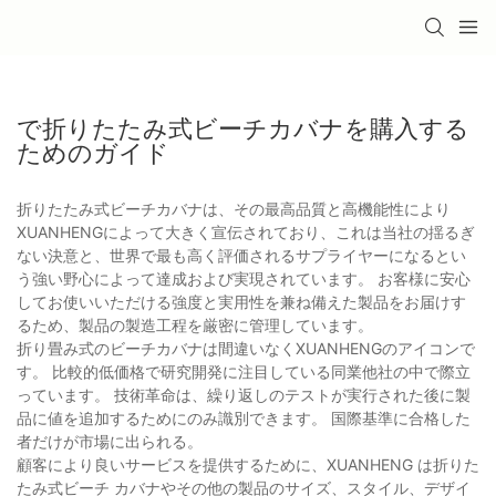
で折りたたみ式ビーチカバナを購入する
ためのガイド
折りたたみ式ビーチカバナは、その最高品質と高機能性により
XUANHENGによって大きく宣伝されており、これは当社の揺るぎ
ない決意と、世界で最も高く評価されるサプライヤーになるとい
う強い野心によって達成および実現されています。 お客様に安心
してお使いいただける強度と実用性を兼ね備えた製品をお届けす
るため、製品の製造工程を厳密に管理しています。
折り畳み式のビーチカバナは間違いなくXUANHENGのアイコンで
す。 比較的低価格で研究開発に注目している同業他社の中で際立
っています。 技術革命は、繰り返しのテストが実行された後に製
品に値を追加するためにのみ識別できます。 国際基準に合格した
者だけが市場に出られる。
顧客により良いサービスを提供するために、XUANHENG は折りた
たみ式ビーチ カバナやその他の製品のサイズ、スタイル、デザイ