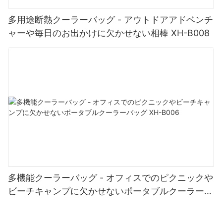
要に応じて休憩し、次の冒険に備えてエネルギーを取り戻すこと
浜での体験は二度と同じものになることはありません。 これまで
けさに浸ってください。 この必須のビーチ アクセサリーをお見逃
ができます。
にないほどリラックスできる準備を整えて、トミー ビーチ チェア
しなく – アームレスト付き木製ビーチチェアを今すぐ注文して、
多用途断熱クーラーバッグ - アウトドアアドベンチ
を究極のリラクゼーションの世界への入り口にしましょう。
ビーチサイドでの究極の快適さを体験してください。
ャーや毎日のお出かけに欠かせない相棒 XH-B008
6. 大切な思い出を作る：
比類のない快適さ: トミー ビーチ チェアを完璧なパートナーにす
太陽が降り注ぐビーチは単なる場所ではありません。それは忘れ
る機能をご覧ください。
られない印象を残す経験です。 家族や友人との大切な思い出を作
る場所です。 笑い合ったり、海辺でピクニックに興じたり、一緒
暖かい太陽の光の下でくつろぎ、さわやかな飲み物を飲みながら
に貝殻を集めたりなど、これらの瞬間は生涯の思い出の基礎とな
足の指を柔らかい砂に埋めて、至福のビーチでの休暇ほど素晴ら
ります。 ビーチ パラソルと木製のビーチ チェアは、これらの楽し
しいものはありません。 この体験をさらに高めるには、完璧なパ
い機会の証人となり、忘れられない体験をするときに快適さと利
ートナーであるトミー ビーチ チェアをそばに置くこと以上に良い
便性を提供します。
方法はありません。比類のない快適さ、卓越した機能、スタイル
と機能性を融合したデザインを備えたトミー ビーチ チェアは、次
のビーチ アドベンチャーのための究極のアクセサリーです。
結論：
多機能クーラーバッグ - オフィスでのピクニックや
ビーチキャンプに欠かせないポータブルクーラーバ
快適さに関して言えば、トミー ビーチ チェアは最高の地位を占め
結論として、太陽が降り注ぐビーチは、リラクゼーション、冒
ッグ XH-B006
ています。 人間工学に基づいたデザインにより、最適なリラクゼ
険、そして絆の楽園です。 ビーチ パラソルと木製のビーチ チェア
ーションを実現し、不快感を感じることなく横になってくつろぐ
を用意すると、ビーチ体験がさらに充実し、究極の快適さが保証