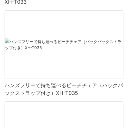
すさです。 利便性を考慮して設計されており、軽量で持ち運びが
XH-T033
トになります。 これで、波がどこへでもお気に入りの椅子を持ち
簡単です。 椅子は簡単に折りたためるので、コンパクトになり、
運べます。
太陽の暖かさは心地よいものですが、時にはその光の強さから逃
持ち運びに最適です。 地元のビーチに向かう場合でも、熱帯の休
れる必要があるかもしれません。 そこで役立つのがビーチパラソ
暇に出かける場合でも、この椅子は荷物や車のトランクに簡単に
ルです。 広い天蓋が涼しい日陰を作り出し、灼熱の太陽の存在か
収まります。
ら安らぎを得ることができます。 この木陰のオアシスは、日焼け
4. スタイリッシュなデザイン：
を気にせずにリラックスしたり、さわやかな飲み物を飲んだり、
大切な人と会話したりできる快適な聖域を提供します。
ビーチ アクセサリーに関しては耐久性が重要な要素ですが、トミ
ー ビーチ チェアはきっとご満足いただけるでしょう。 丈夫な素材
アームレスト付きの木製ビーチチェアは、機能性と美しさの両方
で作られているため、ビーチでの過酷な生活にも耐えることがで
の証です。 天然木の仕上げは時代を超えた優雅さを醸し出し、穏
3. 究極の快適さのための木製ビーチチェア：
きます。 フレームは錆びにくいため、激しい塩水環境でも最高の
やかな海岸環境に簡単に溶け込みます。 洗練されたモダンなデザ
状態を維持できます。 この椅子は、今後の多くのビーチ旅行でも
インは、ビーチ仲間から賞賛の視線を集め、快適さとスタイルの
長持ちすると確信できます。
両方に対する洗練された好みと認識を表明します。
ビーチ体験を満喫するには、快適な座席が必須です。 頑丈な構造
と人間工学に基づいたデザインの木製ビーチチェアは、完璧なソ
ハンズフリーで持ち運べるビーチチェア（バックパ
リューションを提供します。 背中を最適にサポートし、希望の角
スタイリッシュなデザインのトミー ビーチ チェアは、単なる実用
5. 多用途で調整可能：
ックストラップ付き）XH-T035
度でリクライニングできるため、リラックスした快適な姿勢が保
的なアクセサリーではありません。それはファッションステート
証されます。 これらの椅子に座ると、息を呑むような海の景色を
メントです。 鮮やかな色とパターンを豊富に取り揃えており、自
眺め、心地よい波の音に耳を傾け、顔を撫でるそよ風を感じるこ
分のスタイルを反映した椅子をお選びいただけます。 クラシック
調整機能が限られている一般的なビーチチェアとは異なり、当社
とができます。
なストライプのデザインがお好みでも、大胆なトロピカル プリン
の製品はさまざまなニーズに応えるために複数の座席位置を提供
トがお好みでも、選択肢は無限です。 海岸線でくつろぐと、快適
します。 日焼けに取り組むために背もたれに寄りかかったり、ビ
なだけでなく注目を集めるでしょう。