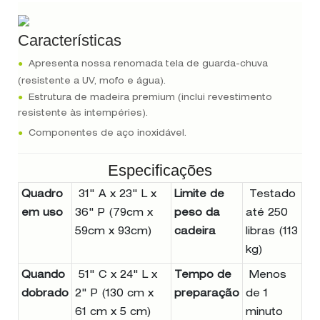
Características
●
Apresenta nossa renomada tela de guarda-chuva
(resistente a UV, mofo e água).
●
Estrutura de madeira premium (inclui revestimento
resistente às intempéries).
●
Componentes de aço inoxidável.
Especificações
Quadro
31" A x 23" L x
Limite de
Testado
em uso
36" P (79cm x
peso da
até 250
59cm x 93cm)
cadeira
libras (113
kg)
Quando
51" C x 24" L x
Tempo de
Menos
dobrado
2" P (130 cm x
preparação
de 1
61 cm x 5 cm)
minuto