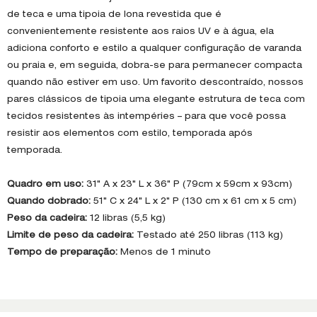
de teca e uma tipoia de lona revestida que é
convenientemente resistente aos raios UV e à água, ela
adiciona conforto e estilo a qualquer configuração de varanda
ou praia e, em seguida, dobra-se para permanecer compacta
quando não estiver em uso. Um favorito descontraído, nossos
pares clássicos de tipoia uma elegante estrutura de teca com
tecidos resistentes às intempéries – para que você possa
resistir aos elementos com estilo, temporada após
temporada.
Quadro em uso:
31" A x 23" L x 36" P (79cm x 59cm x 93cm)
Quando dobrado:
51" C x 24" L x 2" P (130 cm x 61 cm x 5 cm)
Peso da cadeira:
12 libras (5,5 kg)
Limite de peso da cadeira:
Testado até 250 libras (113 kg)
Tempo de preparação:
Menos de 1 minuto