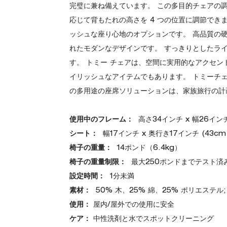
完璧に兼ね備えています。 この多目的チェアの
応じて背もたれの高さを 4 つの位置に調節でき
ッシュな座り心地のオプションです。 高品質の
れたモダンなデザインです。 すっきりとしたラ
す。 トミー チェアは、空間に実用的なアクセ
イリッシュなアイテムでもあります。 トミーチ
の多用途の座席ソリューションは、家族旅行の計
使用中のフレーム：
高さ34インチ x 幅26インチ 
シート：
幅17インチ x 奥行き17インチ (43cm 
椅子の重量：
14ポンド（6.4kg）
椅子の重量制限：
最大250ポンドまでテスト済み (
設定時間：
1分未満
素材：
50% 木、25% 綿、25% ポリエステル
使用：
屋内/屋外での使用に安全
ケア：
中性洗剤と水でスポットクリーニング