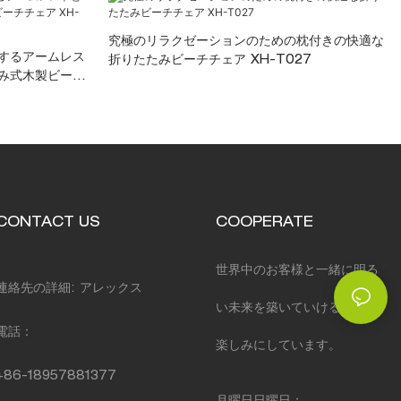
究極のリラクゼーションのための枕付きの快適な
するアームレス
折りたたみビーチチェア XH-T027
み式木製ビーチ
CONTACT US
COOPERATE
世界中のお客様と一緒に明る
連絡先の詳細: アレックス
い未来を築いていけることを
電話：
楽しみにしています。
+86-18957881377