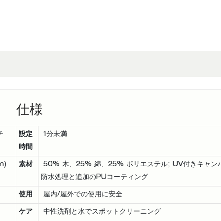
仕様
チ
設定
1分未満
時間
m)
素材
50% 木、25% 綿、25% ポリエステル; UV付きキャン
防水処理と追加のPUコーティング
使用
屋内/屋外での使用に安全
ケア
中性洗剤と水でスポットクリーニング