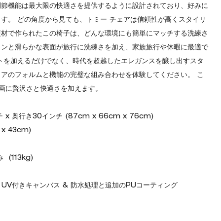
調節機能は最大限の快適さを提供するように設計されており、好みに
ます。 どの角度から見ても、トミー チェアは信頼性が高くスタイリ
硬材で作られたこの椅子は、どんな環境にも簡単にマッチする洗練さ
インと滑らかな表面が旅行に洗練さを加え、家族旅行や休暇に最適で
ントを加えるだけでなく、時代を超越したエレガンスを醸し出すスタ
ェアのフォルムと機能の完璧な組み合わせを体験してください。 こ
画に贅沢さと快適さを加えます。
x 奥行き30インチ (87cm x 66cm x 76cm)
x 43cm)
113kg)
; UV付きキャンバス & 防水処理と追加のPUコーティング