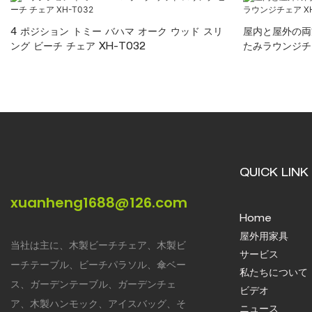
4 ポジション トミー バハマ オーク ウッド スリ
屋内と屋外の両
ング ビーチ チェア XH-T032
たみラウンジチェ
QUICK LINK
xuanheng1688@126.com
Home
屋外用家具
当社は主に、木製ビーチチェア、木製ビ
サービス
ーチテーブル、ビーチパラソル、傘ベー
私たちについて
ス、ガーデンテーブル、ガーデンチェ
ビデオ
ア、木製ハンモック、アイスバッグ、そ
ニュース