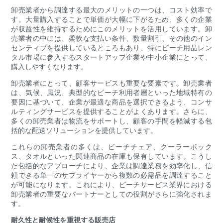
卸売業者から調達する最大のメリットの一つは、コスト効率で
す。大量購入することで単価が大幅に下がるため、多くの企業
が収益性を維持するためにこのメリットを活用しています。卸
売業者の中には、柔軟な支払い条件、数量割引、その他のイン
センティブを提供しているところもあり、特にビーチ用品レン
タル市場に参入するスタートアップ企業や中小企業にとって、
購入しやすくなります。
卸売業者にとって、顧客サービスも重要な要素です。卸売業者
は、気候、風況、典型的なビーチ利用者層といった地域特有の
要因に基づいて、企業が最適な商品を選択できるよう、コンサ
ルティングサービスを提供することがよくあります。さらに、
多くの卸売業者は物流をサポートし、顧客の手間を軽減する包
括的な配送ソリューションを提供しています。
これらの卸売業者の多くは、ビーチチェア、クーラーボック
ス、タオルといった関連商品の在庫も保有しています。こうし
た包括的なアプローチにより、企業は調達業務を効率化し、信
頼できる単一のサプライヤーから複数の必需品を調達すること
が可能になります。これにより、ビーチサービス業界における
卸売業者の重要なパートナーとしての役割がさらに強化されま
す。
耐久性と耐候性を重視する販売店