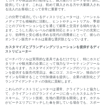
てガイドや保証請求の処理など、購入後のサポートを専門的に
提供しています。これは、初めて購入される方や大量購入され
る法人のお客様にとって非常に重要です。
この分野で成功しているディストリビューターは、ソーシャル
メディアでも積極的に活動し、ヒントやチュートリアル、季節
ごとのプロモーションなどを通じて顧客と交流する傾向があり
ます。こうした高いレベルの顧客対応とネットワークの充実に
より、効率性と安心感を求める現代の消費者にとって、彼らの
オンライン販売チャネルは最適な選択肢となっています。
カスタマイズとブランディングソリューションを提供するディ
ストリビューター
ビーチパラソルは実用的な道具であるだけでなく、特にホスピ
タリティや観光業の企業にとって強力なマーケティングツール
でもあります。カスタマイズやブランディングのソリューショ
ンを提供する販売代理店は、傘にロゴ、スローガン、独自のデ
ザインを印刷することで付加価値を提供し、企業の差別化とブ
ランドアイデンティティの強化に貢献します。
これらのディストリビューターは通常、クライアントと協力し
て、クライアントのブランドイメージに合ったカスタムカラー
スキーム、プリント技術、生地の選択肢を開発します。ホテル
がビーチエリアにマッチした傘を探している場合でも、スポー