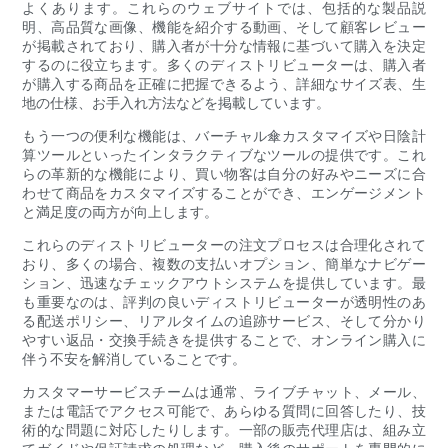
よくあります。これらのウェブサイトでは、包括的な製品説
明、高品質な画像、機能を紹介する動画、そして顧客レビュー
が掲載されており、購入者が十分な情報に基づいて購入を決定
するのに役立ちます。多くのディストリビューターは、購入者
が購入する商品を正確に把握できるよう、詳細なサイズ表、生
地の仕様、お手入れ方法などを掲載しています。
もう一つの便利な機能は、バーチャル傘カスタマイズや日陰計
算ツールといったインタラクティブなツールの提供です。これ
らの革新的な機能により、買い物客は自分の好みやニーズに合
わせて商品をカスタマイズすることができ、エンゲージメント
と満足度の両方が向上します。
これらのディストリビューターの注文プロセスは合理化されて
おり、多くの場合、複数の支払いオプション、簡単なナビゲー
ション、迅速なチェックアウトシステムを提供しています。最
も重要なのは、評判の良いディストリビューターが透明性のあ
る配送ポリシー、リアルタイムの追跡サービス、そして分かり
やすい返品・交換手続きを提供することで、オンライン購入に
伴う不安を解消していることです。
カスタマーサービスチームは通常、ライブチャット、メール、
または電話でアクセス可能で、あらゆる質問に回答したり、技
術的な問題に対応したりします。一部の販売代理店は、組み立