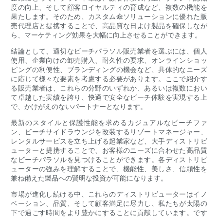
度の向上、そして顧客ロイヤルティの育成など、複数の機能を
果たします。そのため、カスタム傘ソリューションに優れた販
売代理店と提携することで、高品質な日よけ製品を確保しなが
ら、マーケティング効果を大幅に向上させることができます。
結論として、適切なビーチパラソル販売業者を選ぶには、個人
使用、企業向けの卸売購入、耐久性の要求、オンラインショッ
ピングの利便性、ブランディングの機会など、具体的なニーズ
に応じて様々な要素を考慮する必要があります。ここで紹介す
る販売業者は、これらの分野のいずれか、あるいは複数におい
て卓越した実績を誇り、快適で安全なビーチ体験を実現する上
で、かけがえのないパートナーとなります。
最新のスタイルと保護性能を求めるカジュアルなビーチファ
ン、ビーチサイドラウンジを改装するリゾートマネージャー、
レンタルサービスを立ち上げる起業家など、大手ディストリビ
ューターと提携することで、お客様のニーズに合わせた高品質
なビーチパラソルを見つけることができます。各ディストリビ
ューターの強みを理解することで、機能性、美しさ、信頼性を
兼ね備えた製品への賢明な投資が可能になります。
市場が進化し続ける中、これらのディストリビューターはイノ
ベーション、品質、そして顧客満足に尽力し、私たちが太陽の
下で過ごす時間をより豊かにすることに貢献しています。です