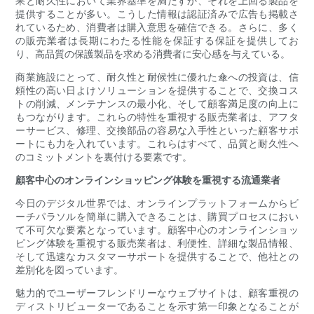
果と耐久性において業界基準を満たすか、それを上回る製品を
提供することが多い。こうした情報は認証済みで広告も掲載さ
れているため、消費者は購入意思を確信できる。さらに、多く
の販売業者は長期にわたる性能を保証する保証を提供してお
り、高品質の保護製品を求める消費者に安心感を与えている。
商業施設にとって、耐久性と耐候性に優れた傘への投資は、信
頼性の高い日よけソリューションを提供することで、交換コス
トの削減、メンテナンスの最小化、そして顧客満足度の向上に
もつながります。これらの特性を重視する販売業者は、アフタ
ーサービス、修理、交換部品の容易な入手性といった顧客サポ
ートにも力を入れています。これらはすべて、品質と耐久性へ
のコミットメントを裏付ける要素です。
顧客中心のオンラインショッピング体験を重視する流通業者
今日のデジタル世界では、オンラインプラットフォームからビ
ーチパラソルを簡単に購入できることは、購買プロセスにおい
て不可欠な要素となっています。顧客中心のオンラインショッ
ピング体験を重視する販売業者は、利便性、詳細な製品情報、
そして迅速なカスタマーサポートを提供することで、他社との
差別化を図っています。
魅力的でユーザーフレンドリーなウェブサイトは、顧客重視の
ディストリビューターであることを示す第一印象となることが