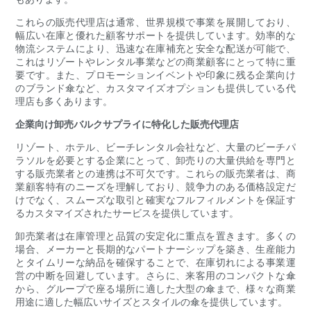
これらの販売代理店は通常、世界規模で事業を展開しており、
幅広い在庫と優れた顧客サポートを提供しています。効率的な
物流システムにより、迅速な在庫補充と安全な配送が可能で、
これはリゾートやレンタル事業などの商業顧客にとって特に重
要です。また、プロモーションイベントや印象に残る企業向け
のブランド傘など、カスタマイズオプションも提供している代
理店も多くあります。
企業向け卸売バルクサプライに特化した販売代理店
リゾート、ホテル、ビーチレンタル会社など、大量のビーチパ
ラソルを必要とする企業にとって、卸売りの大量供給を専門と
する販売業者との連携は不可欠です。これらの販売業者は、商
業顧客特有のニーズを理解しており、競争力のある価格設定だ
けでなく、スムーズな取引と確実なフルフィルメントを保証す
るカスタマイズされたサービスを提供しています。
卸売業者は在庫管理と品質の安定化に重点を置きます。多くの
場合、メーカーと長期的なパートナーシップを築き、生産能力
とタイムリーな納品を確保することで、在庫切れによる事業運
営の中断を回避しています。さらに、来客用のコンパクトな傘
から、グループで座る場所に適した大型の傘まで、様々な商業
用途に適した幅広いサイズとスタイルの傘を提供しています。