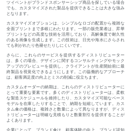
ツイベントがブランドスポンサーシップ商品を探している場合
でも、カスタマイズされた製品を提供できることは大きな強み
となります。
カスタマイズオプションは、シンプルなロゴの配置から複雑な
全面プリントまで多岐にわたります。一部の販売業者は、昇華
プリントなどの高度な技術を活用しており、高解像度で耐久性
のある画像を生成します。この技術は、日光や海水にさらされ
ても剥がれたり色褪せたりしにくいです。
さらに、これらのサービスを提供するディストリビューター
は、多くの場合、デザインに関するコンサルティングやモック
アップのプレビューを提供し、クライアントが生産開始前に最
終製品を視覚化できるようにします。この協働的なアプローチ
は、顧客満足度の向上とミスの削減に役立ちます。
カスタムオーダーの納期は、これらのディストリビューターに
とって重要な要素です。多くのディストリビューターは、柔軟
な製造スケジュールを維持したり、カスタマイズ可能なベース
モデルを在庫したりすることで、納期を短縮しています。カス
タム傘の価格は、複雑さと数量によって異なりますが、ディス
トリビューターは明確な見積もりと数量割引を提供することが
よくあります。
企業にとって、ブランド傘は、顧客体験の向上、ブランド認知