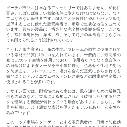
ビーチパラソルは単なるアクセサリーではありません。変化に
富み、しばしば厳しい気象条件に耐えなければならない、なく
てはならない保護具です。耐久性と耐候性に優れたパラソルを
提供することに優れた販売業者は、市場で重要な地位を占めて
います。彼らの製品は、構造的な完全性や美観を損なうことな
く、常に直射日光、海水、風、そして時折の暴風雨にさらされ
ても耐えられるよう設​​計されています。
こうした販売業者は、傘の生地とフレームの両方に使用されて
いる素材の品質に特に力を入れています。一般的に、最高級の
傘はUVカット生地を使用しており、使用者だけでなく傘自体へ
の日焼けによるダメージを最小限に抑え、色あせや生地の劣化
を防ぎます。フレームには、塩分を含んだ空気にさらされても
錆びにくいアルミニウムやステンレス鋼などの耐腐食性金属が
使用されることが多いです。
デザイン面では、耐候性のある傘には、風を通すための通気孔
付きの傘蓋など、突風による飛ばされたり破損したりするリス
クを軽減する機能が備わっている場合があります。さらに、傘
骨を補強し、より頑丈な底部を備えたモデルもあり、安定性を
高めています。
このニッチ市場をターゲットとする販売業者は、日焼け防止効