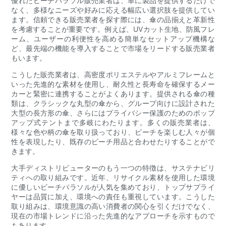
優れたビーチパラソル販売業者は、単に製品を提供するだけで
なく、多様なニーズや好みに応える幅広い選択肢を提供してい
ます。信頼できる販売業者を探す際には、傘の品揃えと革新性
を考慮することが重要です。例えば、UVカット生地、防風フレ
ーム、ユーザーの利便性を高める簡単なセットアップ機構な
ど、最先端の機能を導入することで市場をリードする販売業者
もいます。
こうした販売業者は、高密度ポリエステルやアルミフレームと
いった先進的な素材を使用し、耐久性と長寿命を確保するメー
カーと緊密に連携することがよくあります。提供される傘の種
類は、クラシックな丸型の傘から、グループ向けに設計された
大型の長方形の傘、さらにはプライバシー保護のためのポップ
アップ式テントまで多岐にわたります。多くの販売業者は、
様々な色や柄の傘を取り扱っており、ビーチを楽しむ人々が個
性を表現したり、既存のビーチ用品と合わせたりすることがで
きます。
大手ディストリビューターのもう一つの特徴は、サステナビリ
ティへの取り組みです。近年、リサイクル素材を使用した環境
に優しいビーチパラソルが人気を集めており、トップサプライ
ヤーは品質に加え、環境への責任も重視しています。こうした
取り組みは、環境意識の高い消費者の関心を引くだけでなく、
現在の市場トレンドに沿った先進的なアプローチを示すもので
もあります。