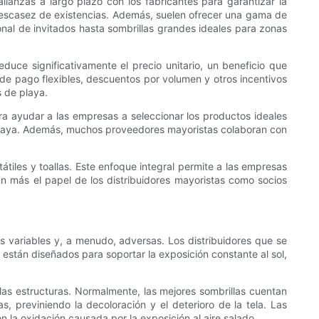
alianzas a largo plazo con los fabricantes para garantizar la
 escasez de existencias. Además, suelen ofrecer una gama de
nal de invitados hasta sombrillas grandes ideales para zonas
duce significativamente el precio unitario, un beneficio que
de pago flexibles, descuentos por volumen y otros incentivos
 de playa.
ara ayudar a las empresas a seleccionar los productos ideales
la playa. Además, muchos proveedores mayoristas colaboran con
tiles y toallas. Este enfoque integral permite a las empresas
ún más el papel de los distribuidores mayoristas como socios
s variables y, a menudo, adversas. Los distribuidores que se
 están diseñados para soportar la exposición constante al sol,
n las estructuras. Normalmente, las mejores sombrillas cuentan
s, previniendo la decoloración y el deterioro de la tela. Las
en la oxidación causada por la exposición al aire salado.