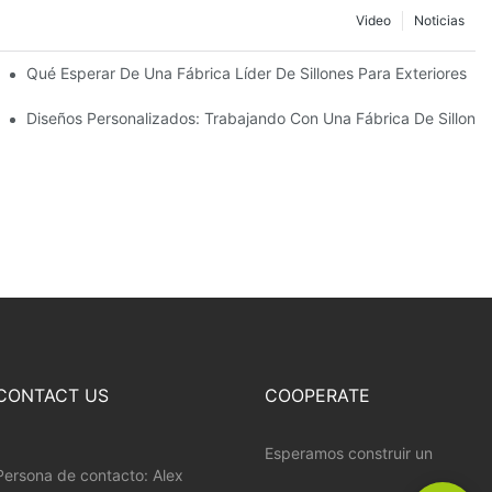
Video
Noticias
ombrillas De Playa
Qué Esperar De Una Fábrica Líder De Sillones Para Exteriores
Diseños Personalizados: Trabajando Con Una Fábrica De Sillones
CONTACT US
COOPERATE
Esperamos construir un
Persona de contacto: Alex