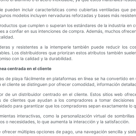
rie pueden incluir características como cubiertas ventiladas que p
Algunos modelos incluyen nervaduras reforzadas y bases más resisten
productos que cumplen o superan los estándares de la industria en cu
ores a confiar en sus intenciones de compra. Además, muchos ofrecen 
calidad.
aderas y resistentes a la intemperie también puede reducir los c
ables. Los distribuidores que priorizan estos atributos también suelen
iso con la calidad y la durabilidad.
nea centrada en el cliente
llas de playa fácilmente en plataformas en línea se ha convertido en
el cliente se distinguen por ofrecer comodidad, información detallada
ador de un distribuidor centrado en el cliente. Estos sitios web o
s de clientes que ayudan a los compradores a tomar decisiones i
e cuidado para garantizar que los compradores sepan exactamente lo
ramientas interactivas, como la personalización virtual de sombrill
s o necesidades, lo que aumenta la interacción y la satisfacción.
e ofrecer múltiples opciones de pago, una navegación sencilla y sis