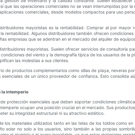
a gestión de inventario y la calidad constante. Suelen establecer 
sí que las operaciones comerciales no se vean interrumpidas por la
 aplicaciones comerciales, desde modelos compactos para uso perso
ribuidores mayoristas es la rentabilidad. Comprar al por mayor re
rentabilidad. Algunos distribuidores también ofrecen condiciones 
eñas empresas que se adentran en el mercado del alquiler de equipos
distribuidores mayoristas. Suelen ofrecer servicios de consultoría p
as condiciones del viento y la demografía típica de los usuarios de 
lifican las molestias a sus clientes.
o de productos complementarios como sillas de playa, neveras portá
s esenciales de un único proveedor de confianza. Esto consolida a
a la intemperie
 de protección esenciales que deben soportar condiciones climática
intemperie ocupan una posición crucial en el mercado. Sus productos
eter su integridad estructural ni su atractivo estético.
e los materiales utilizados tanto en las telas de los toldos como e
 solar no solo a los usuarios, sino también a las propias sombrilla
 como el aluminio o el acero inoxidable, ya que estos materiales resist