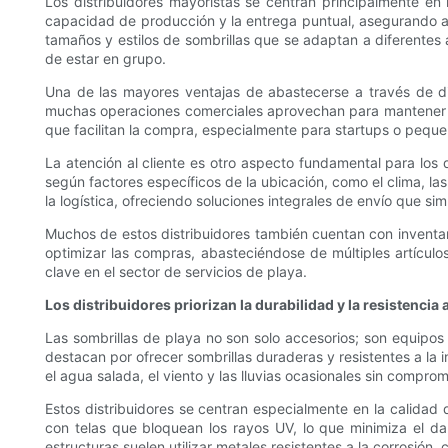
Los distribuidores mayoristas se centran principalmente en l
capacidad de producción y la entrega puntual, asegurando a
tamaños y estilos de sombrillas que se adaptan a diferentes
de estar en grupo.
Una de las mayores ventajas de abastecerse a través de dist
muchas operaciones comerciales aprovechan para mantener la 
que facilitan la compra, especialmente para startups o pequ
La atención al cliente es otro aspecto fundamental para los 
según factores específicos de la ubicación, como el clima, l
la logística, ofreciendo soluciones integrales de envío que simp
Muchos de estos distribuidores también cuentan con inventari
optimizar las compras, abasteciéndose de múltiples artículo
clave en el sector de servicios de playa.
Los distribuidores priorizan la durabilidad y la resistencia 
Las sombrillas de playa no son solo accesorios; son equipos
destacan por ofrecer sombrillas duraderas y resistentes a la 
el agua salada, el viento y las lluvias ocasionales sin comprom
Estos distribuidores se centran especialmente en la calidad d
con telas que bloquean los rayos UV, lo que minimiza el daño
estructuras suelen utilizar metales resistentes a la corrosión,