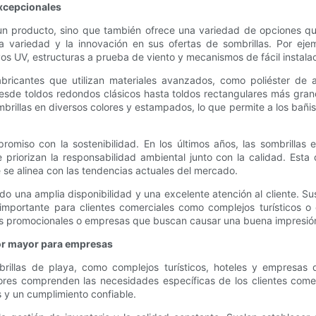
excepcionales
 un producto, sino que también ofrece una variedad de opciones qu
la variedad y la innovación en sus ofertas de sombrillas. Por ejem
ayos UV, estructuras a prueba de viento y mecanismos de fácil instal
abricantes que utilizan materiales avanzados, como poliéster de a
esde toldos redondos clásicos hasta toldos rectangulares más gran
brillas en diversos colores y estampados, lo que permite a los bañi
ompromiso con la sostenibilidad. En los últimos años, las sombrilla
 priorizan la responsabilidad ambiental junto con la calidad. Est
 se alinea con las tendencias actuales del mercado.
do una amplia disponibilidad y una excelente atención al cliente. Su
 importante para clientes comerciales como complejos turísticos 
os promocionales o empresas que buscan causar una buena impresió
por mayor para empresas
las de playa, como complejos turísticos, hoteles y empresas de 
dores comprenden las necesidades específicas de los clientes come
s y un cumplimiento confiable.