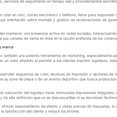
s, servicios de seguimiento en tiempo real y procedimientos sencillo
or chat en vivo, correo electrónico o teléfono, listos para respond
cluye orientación sobre montaje y gestión de reclamaciones de gara
len mantener una presencia activa en redes sociales, interactuando 
e sus canales de venta en línea en la opción preferida de los compr
 y marca
ino también una potente herramienta de marketing, especialmente para
 un valor añadido al permitir a los clientes imprimir logotipos, esl
desarrollar esquemas de color, técnicas de impresión y opciones de
para su zona de playa o de un evento deportivo que busca productos
e colocación del logotipo hasta intrincadas impresiones integrales. 
e alta definición que no se descascarillan ni se decoloran fácilment
 ofrecer asesoramiento de diseño y vistas previas de maquetas, lo qu
a satisfacción del cliente y reduce los errores.