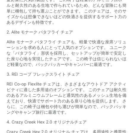
ルと耐久性のある生地で作られているため、どんな冒険にも簡
単に梱包して持ち運ぶことができます。 このチェアは、そのサ
イズからは想像できないほどの快適さを提供するサポート力の
あるデザインも特徴です。
2. Alite モナーク バタフライ チェア
Alite モナーク バタフライ チェアも、軽量で快適な座席ソリュ
ーションを求める人にとって人気のオプションです。 ユニーク
な「バタフライ」形状を採用し、セットアップが簡単で安定し
た座り心地を実現したチェアです。 この椅子は信じられないほ
ど軽量なので、バックパッカーやキャンパーに最適です。
3. REI コープ フレックスライト チェア
REI Co-op Flexlite チェアは、さまざまなアウトドア アクティ
ビティに適した多用途のオプションです。 このチェアは耐久性
のあるアルミニウムフレームと通気性のあるメッシュ生地を備
えており、快適でサポート力のある座り心地を提供します。 さ
らに、この椅子は梱包や持ち運びが簡単なので、バックパッキ
ングやキャンプ旅行に最適です。
4. Crazy Creek Hex 2.0 オリジナルチェア
Crazy Creek Hex 2.0 オリジナル チェアは、多用途性と携帯性