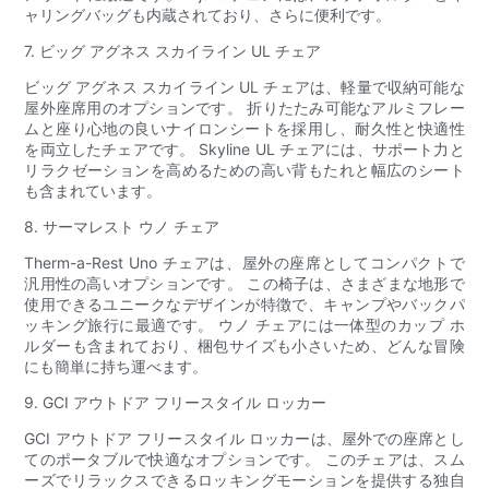
ャリングバッグも内蔵されており、さらに便利です。
7. ビッグ アグネス スカイライン UL チェア
ビッグ アグネス スカイライン UL チェアは、軽量で収納可能な
屋外座席用のオプションです。 折りたたみ可能なアルミフレー
ムと座り心地の良いナイロンシートを採用し、耐久性と快適性
を両立したチェアです。 Skyline UL チェアには、サポート力と
リラクゼーションを高めるための高い背もたれと幅広のシート
も含まれています。
8. サーマレスト ウノ チェア
Therm-a-Rest Uno チェアは、屋外の座席としてコンパクトで
汎用性の高いオプションです。 この椅子は、さまざまな地形で
使用できるユニークなデザインが特徴で、キャンプやバックパ
ッキング旅行に最適です。 ウノ チェアには一体型のカップ ホ
ルダーも含まれており、梱包サイズも小さいため、どんな冒険
にも簡単に持ち運べます。
9. GCI アウトドア フリースタイル ロッカー
GCI アウトドア フリースタイル ロッカーは、屋外での座席とし
てのポータブルで快適なオプションです。 このチェアは、スム
ーズでリラックスできるロッキングモーションを提供する独自