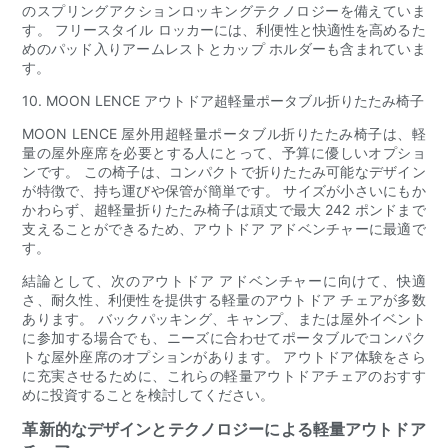
のスプリングアクションロッキングテクノロジーを備えていま
す。 フリースタイル ロッカーには、利便性と快適性を高めるた
めのパッド入りアームレストとカップ ホルダーも含まれていま
す。
10. MOON LENCE アウトドア超軽量ポータブル折りたたみ椅子
MOON LENCE 屋外用超軽量ポータブル折りたたみ椅子は、軽
量の屋外座席を必要とする人にとって、予算に優しいオプショ
ンです。 この椅子は、コンパクトで折りたたみ可能なデザイン
が特徴で、持ち運びや保管が簡単です。 サイズが小さいにもか
かわらず、超軽量折りたたみ椅子は頑丈で最大 242 ポンドまで
支えることができるため、アウトドア アドベンチャーに最適で
す。
結論として、次のアウトドア アドベンチャーに向けて、快適
さ、耐久性、利便性を提供する軽量のアウトドア チェアが多数
あります。 バックパッキング、キャンプ、または屋外イベント
に参加する場合でも、ニーズに合わせてポータブルでコンパク
トな屋外座席のオプションがあります。 アウトドア体験をさら
に充実させるために、これらの軽量アウトドアチェアのおすす
めに投資することを検討してください。
革新的なデザインとテクノロジーによる軽量アウトドア