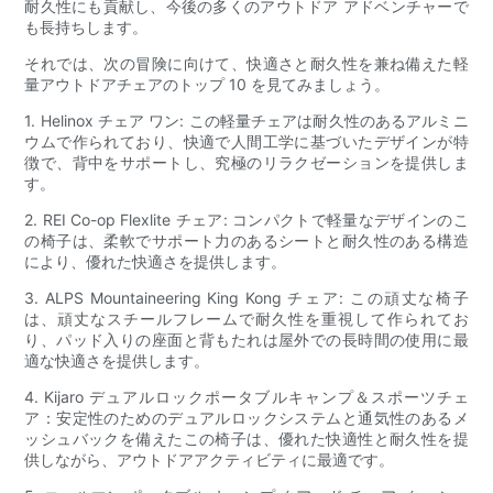
耐久性にも貢献し、今後の多くのアウトドア アドベンチャーで
も長持ちします。
それでは、次の冒険に向けて、快適さと耐久性を兼ね備えた軽
量アウトドアチェアのトップ 10 を見てみましょう。
1. Helinox チェア ワン: この軽量チェアは耐久性のあるアルミニ
ウムで作られており、快適で人間工学に基づいたデザインが特
徴で、背中をサポートし、究極のリラクゼーションを提供しま
す。
2. REI Co-op Flexlite チェア: コンパクトで軽量なデザインのこ
の椅子は、柔軟でサポート力のあるシートと耐久性のある構造
により、優れた快適さを提供します。
3. ALPS Mountaineering King Kong チェア: この頑丈な椅子
は、頑丈なスチールフレームで耐久性を重視して作られてお
り、パッド入りの座面と背もたれは屋外での長時間の使用に最
適な快適さを提供します。
4. Kijaro デュアルロックポータブルキャンプ＆スポーツチェ
ア：安定性のためのデュアルロックシステムと通気性のあるメ
ッシュバックを備えたこの椅子は、優れた快適性と耐久性を提
供しながら、アウトドアアクティビティに最適です。