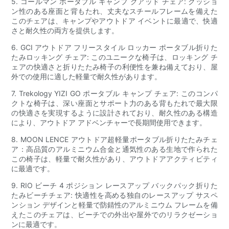
5. コールマン ポータブル キャンプ クアッド チェア: クッショ
ン性のある座面と背もたれ、丈夫なスチールフレームを備えた
このチェアは、キャンプやアウトドア イベントに最適で、快適
さと耐久性の両方を提供します。
6. GCI アウトドア フリースタイル ロッカー ポータブル折りた
たみロッキング チェア: このユニークな椅子は、ロッキング チ
ェアの快適さと折りたたみ椅子の利便性を兼ね備えており、屋
外での使用に適した軽量で耐久性があります。
7. Trekology YIZI GO ポータブル キャンプ チェア: このコンパ
クトな椅子は、深い座面とサポート力のある背もたれで最大限
の快適さを実現するように設計されており、耐久性のある構造
により、アウトドア アドベンチャーで長期間使用できます。
8. MOON LENCE アウトドア超軽量ポータブル折りたたみチェ
ア：高品質のアルミニウム合金と通気性のある生地で作られた
この椅子は、軽量で耐久性があり、アウトドアアクティビティ
に最適です。
9. RIO ビーチ 4 ポジション レースアップ バックパック折りた
たみビーチチェア: 快適性を高める独自のレースアップ サスペ
ンション デザインと軽量で防錆性のアルミニウム フレームを備
えたこのチェアは、ビーチでの外出や屋外でのリラクゼーショ
ンに最適です。