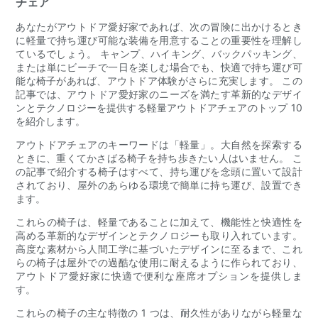
チェア
あなたがアウトドア愛好家であれば、次の冒険に出かけるとき
に軽量で持ち運び可能な装備を用意することの重要性を理解し
ているでしょう。 キャンプ、ハイキング、バックパッキング、
または単にビーチで一日を楽しむ場合でも、快適で持ち運び可
能な椅子があれば、アウトドア体験がさらに充実します。 この
記事では、アウトドア愛好家のニーズを満たす革新的なデザイ
ンとテクノロジーを提供する軽量アウトドアチェアのトップ 10
を紹介します。
アウトドアチェアのキーワードは「軽量」。大自然を探索する
ときに、重くてかさばる椅子を持ち歩きたい人はいません。 こ
の記事で紹介する椅子はすべて、持ち運びを念頭に置いて設計
されており、屋外のあらゆる環境で簡単に持ち運び、設置でき
ます。
これらの椅子は、軽量であることに加えて、機能性と快適性を
高める革新的なデザインとテクノロジーも取り入れています。
高度な素材から人間工学に基づいたデザインに至るまで、これ
らの椅子は屋外での過酷な使用に耐えるように作られており、
アウトドア愛好家に快適で便利な座席オプションを提供しま
す。
これらの椅子の主な特徴の 1 つは、耐久性がありながら軽量な