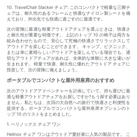
10. TravelChair Slacker チェア: このコンパクトで軽量な三脚チ
ェアは、耐久性のあるフレームと快適なナイロン製シートを備
えており、外出先でも快適に過ごすのに最適です。
次の冒険に最適な軽量アウトドアチェアを選ぶときは、快適さ
と耐久性が重要な特徴です。 上記のトップ 10 の椅子は両方を
組み合わせたもので、安心して究極の快適さでリラックスして
アウトドアを楽しむことができます。 キャンプ、ピクニック、
または単に素晴らしいアウトドアを楽しんでいる場合でも、適
切なアウトドアチェアがあれば、全体的な体験に大きな違いが
生まれます。 軽量で快適、耐久性に優れたアウトドア チェアに
投資して、次の冒険に備えましょう。
ポータブルでコンパクトな屋外用座席のおすすめ
次のアウトドアアドベンチャーを計画していて、持ち運びに最
適な軽量アウトドアチェアをお探しですか?もう探す必要はあり
ません。私たちは、次回の大自然への旅行で快適さと利便性を
提供する、ポータブルでコンパクトな屋外座席オプションのト
ップ 10 のリストをまとめました。
1. ヘリノックス チェア ワン
Helinox チェア ワンはアウトドア愛好家に人気の製品です。 こ