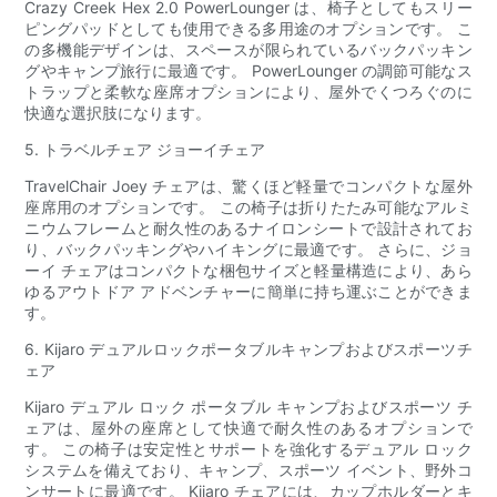
Crazy Creek Hex 2.0 PowerLounger は、椅子としてもスリー
ピングパッドとしても使用できる多用途のオプションです。 こ
の多機能デザインは、スペースが限られているバックパッキン
グやキャンプ旅行に最適です。 PowerLounger の調節可能なス
トラップと柔軟な座席オプションにより、屋外でくつろぐのに
快適な選択肢になります。
5. トラベルチェア ジョーイチェア
TravelChair Joey チェアは、驚くほど軽量でコンパクトな屋外
座席用のオプションです。 この椅子は折りたたみ可能なアルミ
ニウムフレームと耐久性のあるナイロンシートで設計されてお
り、バックパッキングやハイキングに最適です。 さらに、ジョ
ーイ チェアはコンパクトな梱包サイズと軽量構造により、あら
ゆるアウトドア アドベンチャーに簡単に持ち運ぶことができま
す。
6. Kijaro デュアルロックポータブルキャンプおよびスポーツチ
ェア
Kijaro デュアル ロック ポータブル キャンプおよびスポーツ チ
ェアは、屋外の座席として快適で耐久性のあるオプションで
す。 この椅子は安定性とサポートを強化するデュアル ロック
システムを備えており、キャンプ、スポーツ イベント、野外コ
ンサートに最適です。 Kijaro チェアには、カップホルダーとキ