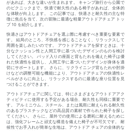
があれば、大きな違いが生まれます。 キャンプ旅行から公園で
のピクニックまで、快適で耐久性のある椅子があれば、全体的
な体験が向上します。 この記事では、快適さと耐久性の主な特
徴に焦点を当て、次の冒険に最適な軽量アウトドアチェア トッ
プ 10 を紹介します。
快適さはアウトドアチェアを選ぶ際に考慮すべき重要な要素で
す。 結局のところ、不快感を感じることなく、リラックスして
周囲を楽しみたいのです。 アウトドアチェアを探すときは、十
分なクッション性と人間工学に基づいたデザインのものを検討
してください。 パッド入りの座面と背もたれを備えた椅子は優
れた快適性を提供し、人間工学に基づいたデザインが身体を適
切にサポートします。 さらに、リクライニング背もたれや肘掛
けなどの調整可能な機能により、アウトドアチェアの快適性レ
ベルがさらに向上し、リラックスするのに最適な座り位置を見
つけることができます。
アウトドアチェアに関しては、特にさまざまなアウトドアアク
ティビティに使用する予定がある場合、耐久性も同様に重要で
す。 アルミニウム、スチール、または風雨に耐えられる耐久性
のあるプラスチックなどの高品質の素材で作られた椅子を探し
てください。 さらに、屋外での使用による磨耗に耐えるために
は、強化フレームと頑丈な構造を備えた椅子が不可欠です。 耐
候性でお手入れが簡単な生地は、アウトドア チェアの全体的な