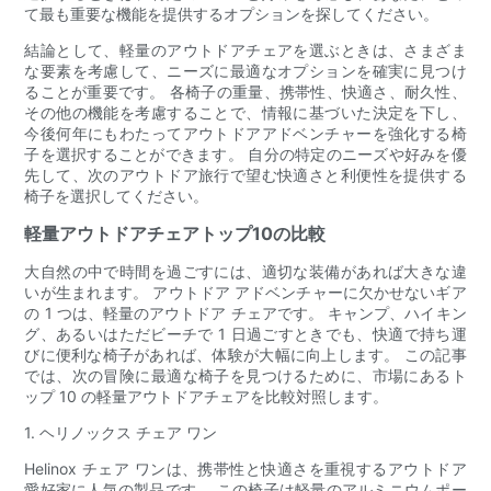
て最も重要な機能を提供するオプションを探してください。
結論として、軽量のアウトドアチェアを選ぶときは、さまざま
な要素を考慮して、ニーズに最適なオプションを確実に見つけ
ることが重要です。 各椅子の重量、携帯性、快適さ、耐久性、
その他の機能を考慮することで、情報に基づいた決定を下し、
今後何年にもわたってアウトドアアドベンチャーを強化する椅
子を選択することができます。 自分の特定のニーズや好みを優
先して、次のアウトドア旅行で望む快適さと利便性を提供する
椅子を選択してください。
軽量アウトドアチェアトップ10の比較
大自然の中で時間を過ごすには、適切な装備があれば大きな違
いが生まれます。 アウトドア アドベンチャーに欠かせないギア
の 1 つは、軽量のアウトドア チェアです。 キャンプ、ハイキン
グ、あるいはただビーチで 1 日過ごすときでも、快適で持ち運
びに便利な椅子があれば、体験が大幅に向上します。 この記事
では、次の冒険に最適な椅子を見つけるために、市場にあるト
ップ 10 の軽量アウトドアチェアを比較対照します。
1. ヘリノックス チェア ワン
Helinox チェア ワンは、携帯性と快適さを重視するアウトドア
愛好家に人気の製品です。 この椅子は軽量のアルミニウムポー