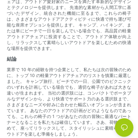
ェアは、アウトドア愛好家のニーズを満たす革新的なデザイン
とテクノロジーを提供します。 先進的な素材から人間工学に基
づいたデザイン、統合された機能に至るまで、これらの椅子
は、さまざまなアウトドアアクティビティに快適で持ち運び可
能な座席オプションを提供します。 キャンプ、ハイキング、ま
たは単にビーチで一日を楽しんでいる場合でも、高品質の軽量
アウトドアチェアに投資することで、アウトドア体験が向上
し、リラックスして素晴らしいアウトドアを楽しむための快適
な場所を提供できます。
結論
業界で 10 年の経験を持つ企業として、私たちは次の冒険のため
に、トップ 10 の軽量アウトドアチェアのリストを慎重に厳選し
ました。 キャンプ旅行、ビーチでの一日、公園でのピクニック
のいずれを計画している場合でも、適切な椅子があれば大きな
違いが生まれます。 当社の選択肢には、コンパクトでポータブ
ルなデザインから、より快適でサポート力のある選択肢まで、
さまざまなニーズや好みに合わせた幅広いオプションが含まれ
ています。 あなたのアウトドアの計画がどのようなものであっ
ても、これらの椅子の 1 つがあなたの次の冒険に最適なパート
ナーとなることを私たちは確信しています。 さあ、荷物をまと
めて、座ってリラックスして、スタイリッシュに素晴らしいア
ウトドアを楽しむ準備をしましょう。