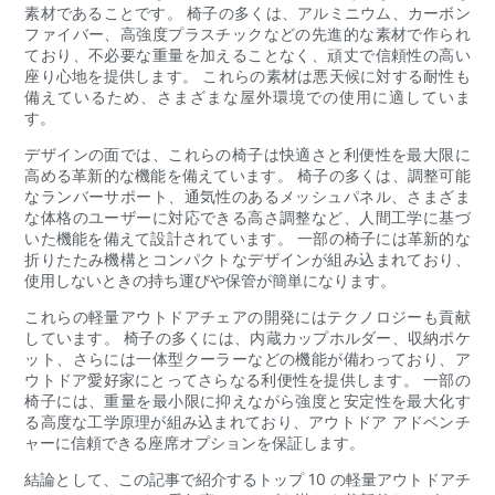
素材であることです。 椅子の多くは、アルミニウム、カーボン
ファイバー、高強度プラスチックなどの先進的な素材で作られ
ており、不必要な重量を加えることなく、頑丈で信頼性の高い
座り心地を提供します。 これらの素材は悪天候に対する耐性も
備えているため、さまざまな屋外環境での使用に適していま
す。
デザインの面では、これらの椅子は快適さと利便性を最大限に
高める革新的な機能を備えています。 椅子の多くは、調整可能
なランバーサポート、通気性のあるメッシュパネル、さまざま
な体格のユーザーに対応できる高さ調整など、人間工学に基づ
いた機能を備えて設計されています。 一部の椅子には革新的な
折りたたみ機構とコンパクトなデザインが組み込まれており、
使用しないときの持ち運びや保管が簡単になります。
これらの軽量アウトドアチェアの開発にはテクノロジーも貢献
しています。 椅子の多くには、内蔵カップホルダー、収納ポケ
ット、さらには一体型クーラーなどの機能が備わっており、ア
ウトドア愛好家にとってさらなる利便性を提供します。 一部の
椅子には、重量を最小限に抑えながら強度と安定性を最大化す
る高度な工学原理が組み込まれており、アウトドア アドベンチ
ャーに信頼できる座席オプションを保証します。
結論として、この記事で紹介するトップ 10 の軽量アウトドアチ