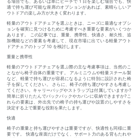
る場合でも、あるいは単にビーチで 1 日を楽しむ場合でも、快
適で持ち運び可能な座席のオプションがあれば、素晴らしいア
ウトドアの楽しみ方が大きく変わります。
軽量のアウトドアチェアを選ぶときは、ニーズに最適なオプシ
ョンを確実に見つけるために考慮すべき重要な要素がいくつか
あります。 この記事では、重量、携帯性、快適さ、耐久性、追
加機能などの要素を考慮して、現在市場に出ている軽量アウト
ドアチェアのトップ 10 を検討します。
重量と携帯性
軽量のアウトドアチェアを選ぶ際の主な考慮事項は、当然のこ
とながら椅子自体の重量です。 アルミニウムや軽量スチール製
など、軽量で持ち運びが容易になるように特別に設計された椅
子を探してください。 さらに、椅子の持ち運びやすさも考慮し
てください。キャリーバッグやストラップは付属していますか?
簡単に折りたたんでバックパックやカバンに収納できますか?こ
れらの要素は、外出先での椅子の持ち運びや設置のしやすさを
決定する上で重要な役割を果たします。
快適
椅子の重量と持ち運びやすさは重要ですが、快適性も同様に重
要です。 快適な座面だけでなく、サポート力のある背もたれや