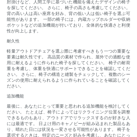
肘掛けなど、人間工学に基づいた機能を備えたデザインの椅子
を探してください。 さらに、椅子の高さも考慮してください。
背の高い人は高い座席を好み、背の低い人は低い椅子を選ぶ可
能性があります。 一部の椅子には、内蔵カップホルダーや収納
ポケットなどの追加機能が付いており、全体的な快適さと利便
性が向上します。
耐久性
軽量アウトドアチェアを選ぶ際に考慮すべきもう一つの重要な
要素は耐久性です。 高品質の素材で作られ、屋外での過酷な使
用に耐えるように作られた椅子を探してください。 椅子の耐荷
重を考慮し、体重を快適にサポートできることを確認してくだ
さい。 さらに、椅子の構造と縫製をチェックして、複数のシー
ズンの使用に耐えられるように作られていることを確認してく
ださい。
追加機能
最後に、あなたにとって重要と思われる追加機能を検討してく
ださい。 たとえば、椅子によってはリクライニング位置を調整
できるものもあり、アウトドアでリラックスするのが好きな人
には最適です。 日よけ用のキャノピーが組み込まれた製品もあ
り、晴れた日には状況を一変させる可能性があります。 椅子を
選択するときは、特定のニーズと好みを考慮し、あなたにとっ