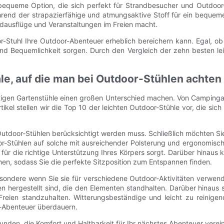
bequeme Option, die sich perfekt für Strandbesucher und Outdoor-E
end der strapazierfähige und atmungsaktive Stoff für ein bequemes
andausflüge und Veranstaltungen im Freien macht.
r-Stuhl Ihre Outdoor-Abenteuer erheblich bereichern kann. Egal, 
 und Bequemlichkeit sorgen. Durch den Vergleich der zehn besten le
e, auf die man bei Outdoor-Stühlen achten 
tigen Gartenstühle einen großen Unterschied machen. Von Campinga
tikel stellen wir die Top 10 der leichten Outdoor-Stühle vor, die sic
on Outdoor-Stühlen berücksichtigt werden muss. Schließlich möchten
or-Stühlen auf solche mit ausreichender Polsterung und ergonomisc
r die richtige Unterstützung Ihres Körpers sorgt. Darüber hinaus 
en, sodass Sie die perfekte Sitzposition zum Entspannen finden.
sbesondere wenn Sie sie für verschiedene Outdoor-Aktivitäten verwe
en hergestellt sind, die den Elementen standhalten. Darüber hinaus
reien standzuhalten. Witterungsbeständige und leicht zu reinige
r-Abenteuer überdauern.
unden, die Komfort und Haltbarkeit für Ihr nächstes Abenteuer verei