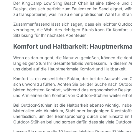
Der KingCamp Low Sling Beach Chair ist eine stilvolle und 
Design, das sich perfekt zum Faulenzen im Sand eignet, währ
zu transportieren, was ihn zu einer praktischen Wahl für Str
Zusammenfassend lässt sich sagen, dass ein leichter Outdoo
verbringen, die Wahl des richtigen Stuhls kann für Komfort
Sitzlösung für Ihr nächstes Abenteuer.
Komfort und Haltbarkeit: Hauptmerkmal
Wenn es darum geht, die Natur zu genießen, können die rich
langlebiger Stuhl Ihr Gesamterlebnis verbessern. In diesem Ar
uns dabei auf die Hauptmerkmale Komfort und Haltbarkeit.
Komfort ist ein wesentlicher Faktor, der bei der Auswahl v
sich unwohl zu fühlen. Achten Sie bei der Suche nach Outdo
bieten höchsten Komfort, während das ergonomische Design fü
und Armlehnen den Komfort von Outdoor-Stühlen weiter erhöh
Bei Outdoor-Stühlen ist die Haltbarkeit ebenso wichtig, in
Materialien wie Aluminium, Stahl oder langlebigen Kunststoff
unerlässlich, um der Beanspruchung durch den Einsatz im F
Outdoor-Stühlen bei und sorgen dafür, dass sie viele Outdoo
Lassen Sie uns nun die 10 besten leichten Outdoor-Stühle erk