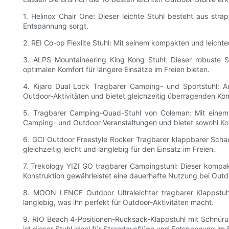
1. Helinox Chair One: Dieser leichte Stuhl besteht aus str
Entspannung sorgt.
2. REI Co-op Flexlite Stuhl: Mit seinem kompakten und leichte
3. ALPS Mountaineering King Kong Stuhl: Dieser robuste S
optimalen Komfort für längere Einsätze im Freien bieten.
4. Kijaro Dual Lock Tragbarer Camping- und Sportstuhl: Au
Outdoor-Aktivitäten und bietet gleichzeitig überragenden Kom
5. Tragbarer Camping-Quad-Stuhl von Coleman: Mit einem g
Camping- und Outdoor-Veranstaltungen und bietet sowohl Kom
6. GCI Outdoor Freestyle Rocker Tragbarer klappbarer Schauk
gleichzeitig leicht und langlebig für den Einsatz im Freien.
7. Trekology YIZI GO tragbarer Campingstuhl: Dieser kompakt
Konstruktion gewährleistet eine dauerhafte Nutzung bei Out
8. MOON LENCE Outdoor Ultraleichter tragbarer Klappstuhl
langlebig, was ihn perfekt für Outdoor-Aktivitäten macht.
9. RIO Beach 4-Positionen-Rucksack-Klappstuhl mit Schnürun
ist dieser Stuhl ideal für Strandausflüge und Entspannung im 