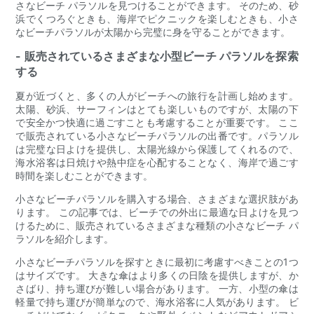
さなビーチ パラソルを見つけることができます。 そのため、砂
浜でくつろぐときも、海岸でピクニックを楽しむときも、小さ
なビーチパラソルが太陽から完璧に身を守ることができます。
- 販売されているさまざまな小型ビーチ パラソルを探索
する
夏が近づくと、多くの人がビーチへの旅行を計画し始めます。
太陽、砂浜、サーフィンはとても楽しいものですが、太陽の下
で安全かつ快適に過ごすことも考慮することが重要です。 ここ
で販売されている小さなビーチパラソルの出番です。パラソル
は完璧な日よけを提供し、太陽光線から保護してくれるので、
海水浴客は日焼けや熱中症を心配することなく、海岸で過ごす
時間を楽しむことができます。
小さなビーチパラソルを購入する場合、さまざまな選択肢があ
ります。 この記事では、ビーチでの外出に最適な日よけを見つ
けるために、販売されているさまざまな種類の小さなビーチ パ
ラソルを紹介します。
小さなビーチパラソルを探すときに最初に考慮すべきことの1つ
はサイズです。 大きな傘はより多くの日陰を提供しますが、か
さばり、持ち運びが難しい場合があります。 一方、小型の傘は
軽量で持ち運びが簡単なので、海水浴客に人気があります。 ビ