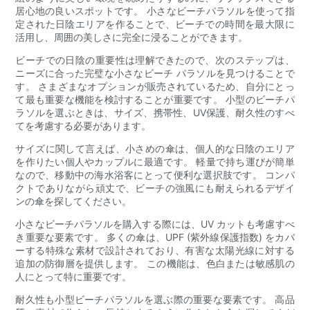
居心地の良いスポットです。 小さなビーチパラソルを使って指
定された日陰エリアを作ることで、ビーチでの時間を最大限に
活用し、周囲の美しさに完全に浸ることができます。
ビーチでの日陰の重要性は理解できたので、次のステップは、
ニーズに合った完璧な小さなビーチ パラソルを見つけることで
す。 さまざまなオプションが販売されているため、自分にとっ
て最も重要な機能を検討することが重要です。 小型のビーチパ
ラソルを選ぶときは、サイズ、携帯性、UV保護、耐久性のすべ
てを考慮する必要があります。
サイズに関して言えば、小さめの傘は、個人的な日陰のエリア
を作りたい個人やカップルに最適です。 軽量で持ち運びが簡単
なので、移動中の海水浴客にとって便利な選択肢です。 コンパ
クトでありながら頑丈で、ビーチの強風にも耐えられるデザイ
ンの傘を探してください。
小さなビーチパラソルを購入する際には、UV カットも考慮すべ
き重要な要素です。 多くの傘は、UPF (紫外線保護指数) をカバ
ーする特殊な素材で設計されており、有害な太陽光線に対する
追加の防御層を提供します。 この機能は、色白または敏感肌の
人にとって特に重要です。
耐久性も小型ビーチパラソルを選ぶ際の重要な要素です。 高品