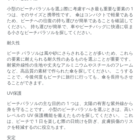
小型のビーチパラソルを選ぶ際に考慮すべき最も重要な要素の 1
つは、そのサイズと携帯性です。 傘はコンパクトで軽量である
ため、ビーチへの往復の持ち運びが簡単であることを確認して
ください。 持ち運びが簡単で、車やビーチバッグに快適に収ま
る小さなビーチパラソルを探してください。
耐久性
ビーチ パラソルは風や砂にさらされることが多いため、これら
の要素に耐えられる耐久性のあるものを選ぶことが重要です。
耐紫外線性の生地や丈夫なアルミニウムやスチールのフレーム
など、高品質の素材で作られた傘を探してください。 こうする
ことで、今後何度もビーチに旅行に行っても、傘を長持ちさせ
ることができます。
UV保護
ビーチパラソルの主な目的の 1 つは、太陽の有害な紫外線から
身を守ることです。 小型のビーチパラソルを選ぶときは、高い
レベルの UV 保護機能を備えたものを探してください。 これ
は、ビーチで 1 日を楽しむ際の日焼けを防ぎ、皮膚損傷のリス
クを軽減するのに役立ちます。
安定