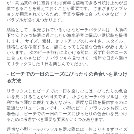
が、高品質の傘に投資すれば何年も信頼できる日焼け止めが提
供できることを覚えておくことが重要です。 さまざまなオプシ
ョンが用意されているため、予算や要件に合った小さなビーチ
パラソルが必ず見つかります。
結論として、販売されている小さなビーチパラソルは、太陽の
下で安全かつ快適に過ごしたい海水浴客に幅広い選択肢を提供
します。 サイズ、素材、セットアップのしやすさ、スタイル、
価格などを考慮すると、誰にとっても完璧な色合いが必ず見つ
かります。 次のビーチ旅行に出かける前に、必ず自分のニーズ
に合った小さなビーチ パラソルを見つけて、海岸で日光を避け
てリラックスした 1 日を楽しんでください。
- ビーチでの一日のニーズにぴったりの色合いを見つけ
る方法
リラックスしたビーチでの一日を楽しむには、ぴったりの色合
いを見つけることが不可欠です。 小さなビーチパラソルは、便
利で持ち運びに便利でありながら、適度な日陰を提供するのに
最適なソリューションです。 小型のビーチ パラソルをお探しの
場合は、ビーチでの一日のニーズにぴったりの色合いを見つけ
るために考慮すべき重要な要素がいくつかあります。
適切な小型ビーチパラソルを選ぶ際には、何よりもまずサイズ