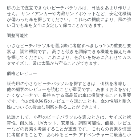
砂の上で直立できないビーチパラソルは、日陰をあまり作りま
せん。 サンドアンカーや内蔵サンドポケットなど、安定化機構
が備わった傘を探してください。 これらの機能により、風の強
い日でも傘を安全に安定して保つことができます。
調整可能性
小さなビーチパラソルを選ぶ際に考慮すべきもう1つの重要な要
素は、調節機能です。 高さと傾きを調節できる機能を備えた傘
を探してください。 これにより、色合いを好みに合わせてカス
タマイズし、常に太陽から守ることができます。
価格とレビュー
販売用の小さなビーチパラソルを探すときは、価格を考慮し、
他の顧客のレビューを読むことが重要です。 あまりお金をかけ
たくない一方で、長持ちする高品質の傘に投資することも重要
です。 他の海水浴客のレビューを読むことも、傘の性能と耐久
性についての貴重な洞察を得ることができます。
結論として、小型のビーチパラソルを選ぶときは、サイズと携
帯性、耐久性、UVカット、安定性、調整可能性、価格、レビュ
ーなどの要素を考慮することが重要です。 これらの要素を慎重
に考慮することで、あらゆるビーチ アドベンチャーに最適な小