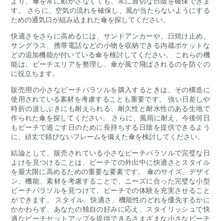
より、傘を常に動かさなくても、常に適切な日陰を確保できま
す。 さらに、空気の流れを確保し、風が当たらないようにする
ための通気口が組み込まれた傘を探してください。
快適さをさらに高めるには、サンドアンカーや、日焼け止め、
サングラス、携帯電話などの小物を収納できる内蔵ポケットな
どの追加機能が付いている傘を検討してください。 これらの機
能は、ビーチエリアを整理し、傘が風で飛ばされるのを防ぐの
に役立ちます。
販売用の小さなビーチパラソルを購入するときは、その構造に
使用されている素材を考慮することも重要です。 強い日差しや
時折の波しぶきにも耐えられる、耐久性と耐水性のある生地で
作られた傘を探してください。 さらに、風雨に耐え、今後何日
もビーチで過ごす日のために長持ちする日陰を提供できるよう
に、頑丈で錆びないフレームを備えた傘を検討してください。
結論として、販売されている小さなビーチパラソルで完璧な日
よけを見つけることは、ビーチでの外出中に快適さとスタイル
を最大限に高めるための重要な要素です。 傘のサイズ、デザイ
ン、機能、素材を考慮することで、ニーズに合った完璧な小型
ビーチパラソルを見つけて、ビーチでの体験を充実させること
ができます。 スタイル、快適さ、機能性のどれを優先するかに
かかわらず、あなたの独自の好みに応え、スタイリッシュで快
適なビーチセットアップを提供できるさまざまな小さなビーチ