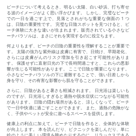
ビーチについて考えるとき、明るい太陽、白い砂浜、打ち寄せ
る波のイメージがよく思い浮かびます。 しかし、完璧なビーチ
での一日を過ごす上で、見落とされがちな重要な側面の 1 つ
は、日陰の重要性です。 完璧な日陰スポットを見つけると、ビ
ーチ体験に大きな違いが生まれます。販売されている小さなビ
ーチパラソルは、まさにそれを実現するのに役立ちます。
何よりもまず、ビーチの日陰の重要性を理解することが重要で
す。 太陽の強力な紫外線は皮膚に有害で、日焼け、早期老化、
さらには皮膚がんのリスク増加を引き起こす可能性がありま
す。 保護せずに直射日光の下で長時間過ごすと、これらの悪影
響が生じる可能性があります。 ここで日陰が重要になります。
小さなビーチパラソルの下に避難することで、強い日差しから
身を守り、その有害な影響から肌を守ることができます。
さらに、日陰があると暑さも軽減されます。 日光浴は楽しいも
のですが、日光浴しすぎると過熱や脱水症状につながる可能性
があります。 日陰の隠れ場所があると、涼しくなって、ビーチ
で一日中快適に過ごすことができます。 また、過熱の危険がな
く、子供やペットが安全に遊べるスペースを提供します。
健康上の利点に加えて、ビーチで日陰を作ると、全体的な体験
が向上します。 本を読んだり、ピクニックを楽しんだり、単に
絵のように美しい環境を眺めたりするのに、リラックスできる