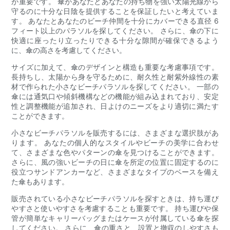
が重要です。 傘があなたとあなたの持ち物を強い太陽光線から
守るのに十分な日陰を提供することを保証したいと考えていま
す。 あなたとあなたのビーチ仲間を十分にカバーできる直径 6
フィート以上のパラソルを探してください。 さらに、傘の下に
快適に座ったり立ったりできる十分な隙間が確保できるよう
に、傘の高さを考慮してください。
サイズに加えて、傘のデザインと構造も重要な考慮事項です。
長持ちし、太陽から身を守るために、耐久性と耐紫外線性の素
材で作られた小さなビーチパラソルを探してください。 一部の
傘には通気口や傾斜機構などの機能が組み込まれており、安定
性と調整機能が追加され、日よけのニーズをより適切に満たす
ことができます。
小さなビーチパラソルを販売するには、さまざまな選択肢があ
ります。 あなたの個人的なスタイルやビーチの美学に合わせ
て、さまざまな色やパターンの傘を見つけることができます。
さらに、風の強いビーチの日に傘を所定の位置に固定するのに
役立つサンドアンカーなど、さまざまなタイプのベースを備え
た傘もあります。
販売されている小さなビーチパラソルを探すときは、持ち運び
やすさと使いやすさを考慮することも重要です。 持ち運びや保
管が簡単なキャリーバッグまたはケースが付属している傘を探
してください。 さらに、傘の重さと、設置と撤収のしやすさも