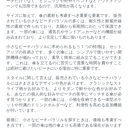
ーチだけでなく、ピクニックや野外イベントなどアウトドアシ
ーンでも活用できるので、汎用性が高くなります。
サイズに加えて、傘の素材も考慮すべき重要な要素です。 販売
されている小さなビーチパラソルの多くは、耐久性と耐紫外線
性の素材で作られており、太陽から長期間にわたって保護でき
ます。 一部の傘には、通気孔やサンドアンカーなどの機能が組
み込まれており、より安定して風に強いものもあります。
小さなビーチパラソルに求められるもう 1 つの特徴は、セット
アップの容易さです。 多くの傘には、シンプルで使いやすい開
閉機構が備わっており、素早く簡単に組み立てることができま
す。 これは、傘を立てるのに苦労して貴重な時間を費やすこと
は絶対に避けたいビーチにいる場合に特に重要です。
スタイルに関して言えば、販売されている小さなビーチパラソ
ルにはさまざまなデザインや色があります。 クラシックなスト
ライプ柄がお好みでも、よりモダンで鮮やかな色がお好みで
も、あなたの個人的な好みやビーチの美学にマッチする傘が必
ず見つかります。 一部の傘には、小物を収納できる一体型ポケ
ットや付属のドリンクホルダーなど、利便性を高める追加機能
が付いています。
最後に、小さなビーチパラソルを探すときは、価格も考慮すべ
き点です。 一部の傘は他の傘よりも高価である場合があります