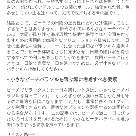
質の素材で作られ、長持ちするように作られた傘を探してくだ
さい。 錆びにくいアルミニウム製のポール、強化された骨、色
あせしにくい生地はすべて、丈夫で長持ちする傘の証です。
結論として、ビーチでの日陰の重要性はどれだけ強調してもし
すぎることはありません。 販売されている小さなビーチパラソ
ルは、太陽が降り注ぐ海岸環境で快適で保護された空間を作り
出すための実用的で効果的なソリューションを提供します。 日
陰の重要性を理解し、ニーズに合った適切なパラソルを選択す
ることで、ビーチ体験をさらに充実させ、日陰の隠れ家が提供
するすべての利点を楽しむことができます。 次回ビーチに行く
ときは、日陰で完璧な一日を過ごすために、必ず小さなビーチ
パラソルを持参してください。
- 小さなビーチパラソルを選ぶ際に考慮すべき要素
ビーチでリラックスした一日を楽しむときは、小さなビーチパ
ラソルを持っていれば、くつろぎながら強い日差しから身を守
るのに最適な日陰になります。 ただし、非常に多くのオプショ
ンが利用できるため、適切なオプションを選択するのは困難に
なる場合があります。 この記事では、ビーチで過ごす日にぴっ
たりの日よけを見つけるために、小さなビーチパラソルを選ぶ
際に考慮すべき要素を探っていきます。
サイズと携帯性