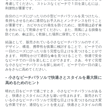
考慮してください。 ストレスなくビーチで 1 日を楽しむには、
利便性が重要です。
自分のニーズにぴったりの小型ビーチパラソルを見つけたら、
長持ちさせるために適切なお手入れとメンテナンスを行うこと
が重要です。 カビやカビの発生を防ぐために、使用後は必ず傘
をきれいにして乾燥させてください。 また、雨風による損傷を
防ぐため、傘は涼しく乾燥した場所に保管してください。
結論として、販売されている小さなビーチパラソルのサイズ、
デザイン、構造、携帯性を慎重に検討することで、ビーチでの
一日のニーズにぴったり合う完璧な日よけを見つけることがで
きます。 時間をかけて適切な傘を見つけることで、快適で安全
なビーチでの一日を楽しむことができます。 さあ、今すぐ完璧
な小さなビーチパラソルを探し始めて、ビーチでの一日の楽し
みをさらに高めてください。
- 小さなビーチパラソルで快適さとスタイルを最大限に
高めるためのヒント
晴れた日をビーチで過ごすとき、小さなビーチパラソルがある
と、快適さとスタイルに大きな違いが生まれます。 販売されて
いる小さなビーチパラソルで完璧な日よけを見つけるのは大変
な作業ですが、適切なヒントを使えば、快適さとスタイルの両