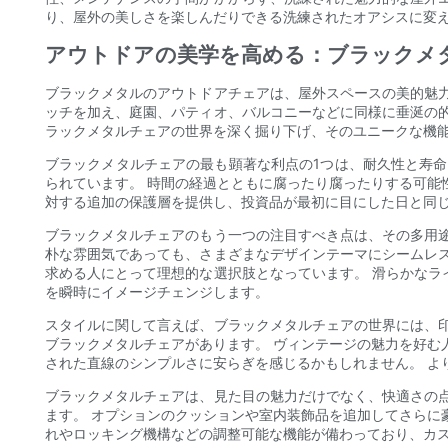
り、屋外の美しさを楽しんだりできる洗練されたオアシスに変え
アウトドアの美学を高める：ブラックメ
ブラックメタルのアウトドアチェアは、屋外スペースの美的魅
ッチを加え、庭園、パティオ、バルコニーなどに同様に垂涎の
ラックメタルチェアの世界を深く掘り下げ、そのユニークな機
ブラックメタルチェアの最も顕著な利点の1つは、耐久性と寿
られています。 時間の経過とともに腐ったり腐ったりする可能
対する追加の保護層を提供し、投資品が最初に目にした日と同
ブラックメタルチェアのもう一つの注目すべき点は、その多用
朴な雰囲気であっても、さまざまなデザインテーマにシームレ
求める人にとって理想的な選択肢となっています。 滑らかな
を瞬時にイメージチェンジします。
スタイルに関して言えば、ブラックメタルチェアの世界には、
ブラックメタルチェアがあります。 ヴィンテージの魅力を好む
された直線のシンプルさに安らぎを感じるかもしれません。 よ
ブラックメタルチェアは、見た目の魅力だけでなく、快適さの
ます。 オプションのクッションや室内装飾品を追加してさらに
れやロッキング機構などの調整可能な機能が備わっており、カ