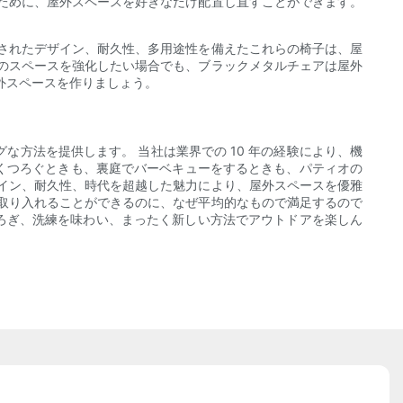
ために、屋外スペースを好きなだけ配置し直すことができます。
されたデザイン、耐久性、多用途性を備えたこれらの椅子は、屋
のスペースを強化したい場合でも、ブラックメタルチェアは屋外
外スペースを作りましょう。
方法を提供します。 当社は業界での 10 年の経験により、機
でくつろぐときも、裏庭でバーベキューをするときも、パティオの
イン、耐久性、時代を超越した魅力により、屋外スペースを優雅
取り入れることができるのに、なぜ平均的なもので満足するので
ろぎ、洗練を味わい、まったく新しい方法でアウトドアを楽しん