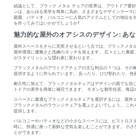
結論として、ブラック メタル チェアの世界は、アウトドア愛
ンは、あらゆる美学を簡単に高め、さまざまなデザインテーマ
庭園、パティオ、バルコニーに人気のアイテムとしての地位を
を作ってみてはいかがでしょうか?
魅力的な屋外のオアシスのデザイン: あ
屋外スペースをさらに充実させるという点では、ブラックメタ
屋外環境に優雅さと洗練のタッチを加えます。 広々とした裏
がスタイリッシュな隠れ家に変わります。
ブラックメタルのアウトドアチェアの主な利点の 1 つは、そ
提供するように作られています。 反ったり、ひび割れたり、色
耐久性に加えて、ブラックメタルチェアはデザインの面でも信
トドアの美学を簡単に補完できます。 モダンな都市住居、海辺
スペースに最適なブラックメタルチェアを選択するには、屋外
ブラックメタルのラウンジチェアを選ぶとよいでしょう。 こ
提供します。
バルコニーやパティオなどの小さなスペースには、ビストロス
時に、快適に座って新鮮な空気を楽しむことができます。 小
とができます。