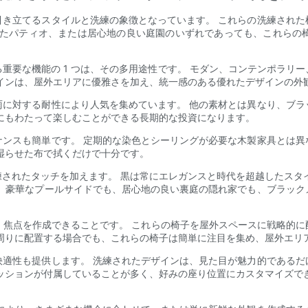
引き立てるスタイルと洗練の象徴となっています。 これらの洗練された
したパティオ、または居心地の良い庭園のいずれであっても、これらの
重要な機能の 1 つは、その多用途性です。 モダン、コンテンポラリ
インは、屋外エリアに優雅さを加え、統一感のある優れたデザインの外
雨に対する耐性により人気を集めています。 他の素材とは異なり、ブラ
にもわたって楽しむことができる長期的な投資になります。
ナンスも簡単です。 定期的な染色とシーリングが必要な木製家具とは異
湿らせた布で拭くだけで十分です。
されたタッチを加えます。 黒は常にエレガンスと時代を超越したスタ
。 豪華なプールサイドでも、居心地の良い裏庭の隠れ家でも、ブラック
は、焦点を作成できることです。 これらの椅子を屋外スペースに戦略的
周りに配置する場合でも、これらの椅子は簡単に注目を集め、屋外エリ
快適性も提供します。 洗練されたデザインは、見た目が魅力的であるだ
ッションが付属していることが多く、好みの座り位置にカスタマイズで