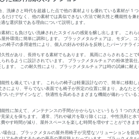
、洗練さと時代を超越した点で他の素材よりも優れている素材が 1 つ
えるだけでなく、他の素材では真似できない方法で耐久性と機能性を兼ね
最適な選択肢である理由について説明します。
の素材にも負けない洗練されたスタイルの感覚を醸し出します。 これら
る屋外環境に簡単に調和します。 ブラックメタルチェアは、モダン、コ
らの椅子の多用途性により、個人の好みや好みを反映したパーソナライ
耐久性があり、長持ちする素材でもあります。 風雨にさらされることで
えられるように設計されています。 ブラックメタルチェアの粉体塗装仕
証します。 この耐久性により、ブラックメタルチェアは時の試練に耐え
機能性も備えています。 これらの椅子は軽量設計なので、簡単に移動し
丈さにより、平らでない表面でも椅子が所定の位置に留まり、あなたと
基づいたデザインなど、快適性を高めるさまざまな機能が備わっている
能性に加えて、メンテナンスの手間がかからないというもう 1 つの大
見栄えを保ちます。 通常、汚れや破片を取り除くには、中性洗剤と水
に費やす時間が減り、屋外スペースを楽しむ時間を増やすことができま
い場合は、ブラックメタルの屋外用椅子が完璧なソリューションを提供
エリアを作成するための最高の選択肢となっています。 ブラックメタル