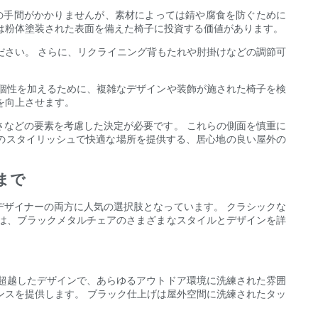
の手間がかかりませんが、素材によっては錆や腐食を防ぐために
は粉体塗装された表面を備えた椅子に投資する価値があります。
ださい。 さらに、リクライニング背もたれや肘掛けなどの調節可
個性を加えるために、複雑なデザインや装飾が施された椅子を検
を向上させます。
などの要素を考慮した決定が必要です。 これらの側面を慎重に
のスタイリッシュで快適な場所を提供する、居心地の良い屋外の
まで
ザイナーの両方に人気の選択肢となっています。 クラシックな
は、ブラックメタルチェアのさまざまなスタイルとデザインを詳
超越したデザインで、あらゆるアウトドア環境に洗練された雰囲
ンスを提供します。 ブラック仕上げは屋外空間に洗練されたタッ