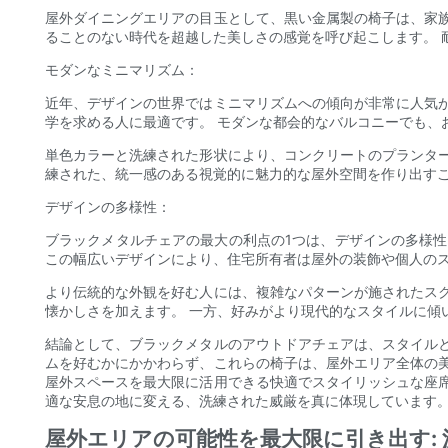
屋外ダイニングエリアの目玉として、黒い金属製の椅子は、家
ることのない時代を超越した美しさの感覚を呼び起こします。 
モダンなミニマリズム：
近年、デザインの世界ではミニマリズムへの傾向が非常に人気
学を求める人に最適です。 モダンな都会的なバルコニーでも、
単色カラーと洗練された形状により、コンクリートのプランタ
練された、統一感のある視覚的に魅力的な屋外空間を作り出す
デザインの多様性：
ブラックメタルチェアの最大の利点の1つは、デザインの多様
この幅広いデザインにより、住宅所有者は屋外の装飾や個人の
より伝統的な外観を好む人には、複雑なパターンが施されたス
懐かしさを加えます。 一方、好みがより現代的なスタイルに傾
結論として、ブラックメタルのアウトドアチェアは、スタイル
ムを好むかにかかわらず、これらの椅子は、屋外エリア全体の
屋外スペースを最大限に活用できる快適でスタイリッシュな座
適な安息の地に変える、洗練された威厳を真に体現しています
屋外エリアの可能性を最大限に引き出す: