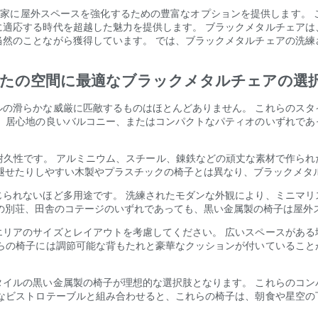
好家に屋外スペースを強化するための豊富なオプションを提供します。
に適応する時代を超越した魅力を提供します。 ブラックメタルチェアは
当然のことながら獲得しています。 では、ブラックメタルチェアの洗練
なたの空間に最適なブラックメタルチェアの選
ルの滑らかな威厳に匹敵するものはほとんどありません。 これらのスタ
庭、居心地の良いバルコニー、またはコンパクトなパティオのいずれであ
の耐久性です。 アルミニウム、スチール、錬鉄などの頑丈な素材で作ら
褪せたりしやすい木製やプラスチックの椅子とは異なり、ブラックメタ
じられないほど多用途です。 洗練されたモダンな外観により、ミニマリ
の別荘、田舎のコテージのいずれであっても、黒い金属製の椅子は屋外
エリアのサイズとレイアウトを考慮してください。 広いスペースがある
れらの椅子には調節可能な背もたれと豪華なクッションが付いていること
タイルの黒い金属製の椅子が理想的な選択肢となります。 これらのコン
さなビストロテーブルと組み合わせると、これらの椅子は、朝食や星空の