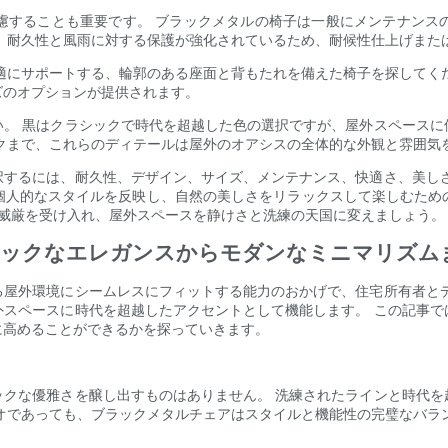
慮することも重要です。 ブラックメタルの椅子は一般にメンテナンス
 耐久性と風雨に対する保護が強化されているため、耐候性仕上げまた
適にサポートする、輪郭のある座面と背もたれを備えた椅子を探してく
ズのオプションが提供されます。
い。 黒はクラシックで時代を超越した色の選択ですが、屋外スペースに
クまで、これらのディテールは屋外のオアシスの全体的な外観と雰囲気
択するには、耐久性、デザイン、サイズ、メンテナンス、快適さ、美しさ
個人的なスタイルを反映し、自然の美しさをリラックスして楽しむため
た威厳を受け入れ、屋外スペースを静けさと洗練の天国に変えましょう。
シックなエレガンスからモダンなミニマリズム
る屋外環境にシームレスにフィットする能力のおかげで、住宅所有者とデ
外スペースに時代を超越したアクセントとして機能します。 この記事で
に高めることができるかを探っていきます。
ックな優雅さを醸し出すものはありません。 洗練されたラインと時代を
オであっても、ブラックメタルチェアはスタイルと機能性の完璧なバラ