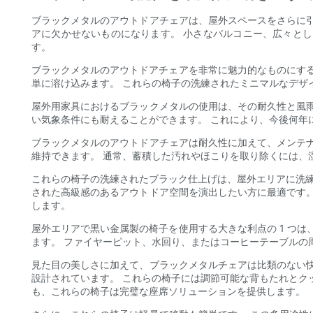
ブラックメタルのアウトドアチェアは、屋外スペースをさらに
アに欠かせないものになります。 小さなバルコニー、広々と
す。
ブラックメタルのアウトドアチェアを非常に魅力的なものにする
単に溶け込みます。 これらの椅子の洗練されたミニマルなデザ
屋外用家具におけるブラックメタルの使用は、その耐久性と風
い気象条件にも耐えることができます。 これにより、今後何年
ブラックメタルのアウトドアチェアは耐久性に加えて、メンテ
維持できます。 通常、蓄積した汚れやほこりを取り除くには、
これらの椅子の洗練されたブラック仕上げは、屋外エリアに洗練
された高級感のあるアウトドア空間を演出したい方に最適です
します。
屋外エリアで黒い金属製の椅子を使用する大きな利点の 1 つ
ます。 ファイヤーピット、水回り、またはコーヒーテーブルの
見た目の美しさに加えて、ブラックメタルチェアは比類のない
設計されています。 これらの椅子には調節可能な背もたれとク
も、これらの椅子は完璧な座席ソリューションを提供します。