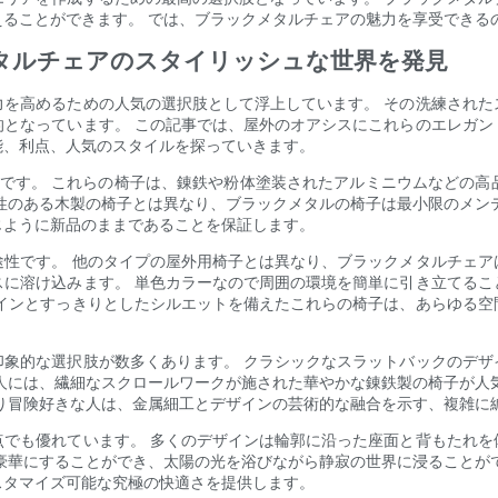
ることができます。 では、ブラックメタルチェアの魅力を享受できる
タルチェアのスタイリッシュな世界を発見
力を高めるための人気の選択肢として浮上しています。 その洗練された
的となっています。 この記事では、屋外のオアシスにこれらのエレガン
能、利点、人気のスタイルを探っていきます。
命です。 これらの椅子は、錬鉄や粉体塗装されたアルミニウムなどの高
性のある木製の椅子とは異なり、ブラックメタルの椅子は最小限のメン
じように新品のままであることを保証します。
途性です。 他のタイプの屋外用椅子とは異なり、ブラックメタルチェア
スに溶け込みます。 単色カラーなので周囲の環境を簡単に引き立てるこ
ラインとすっきりとしたシルエットを備えたこれらの椅子は、あらゆる空
印象的な選択肢が数多くあります。 クラシックなスラットバックのデザ
人には、繊細なスクロールワークが施された華やかな錬鉄製の椅子が人
り冒険好きな人は、金属細工とデザインの芸術的な融合を示す、複雑に
点でも優れています。 多くのデザインは輪郭に沿った座面と背もたれを
豪華にすることができ、太陽の光を浴びながら静寂の世界に浸ることが
スタマイズ可能な究極の快適さを提供します。