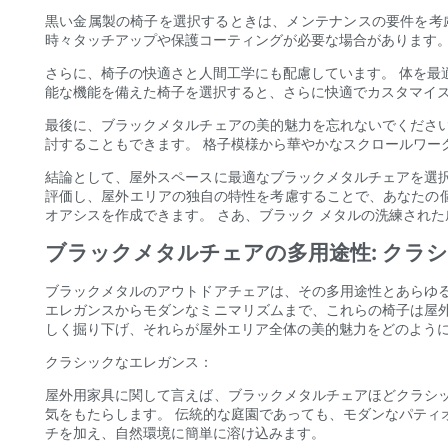
黒い金属製の椅子を選択するときは、メンテナンスの要件を考
時々タッチアップや保護コーティングが必要な場合があります。
さらに、椅子の快適さと人間工学にも配慮しています。 体を最
能な機能を備えた椅子を選択すると、さらに快適でカスタマイ
最後に、ブラックメタルチェアの美的魅力を忘れないでくださ
討することもできます。 格子模様から華やかなスクロールワー
結論として、屋外スペースに最適なブラックメタルチェアを選
評価し、屋外エリアの独自の特性を考慮することで、あなたの
オアシスを作成できます。 さあ、ブラック メタルの洗練され
ブラックメタルチェアの多用途性: クラ
ブラックメタルのアウトドアチェアは、その多用途性とあらゆ
エレガンスからモダンなミニマリズムまで、これらの椅子は屋
しく掘り下げ、それらが屋外エリア全体の美的魅力をどのよう
クラシックなエレガンス：
屋外用家具に関して言えば、ブラックメタルチェアほどクラシ
気をもたらします。 伝統的な庭園であっても、モダンなパティ
チを加え、自然環境に簡単に溶け込みます。