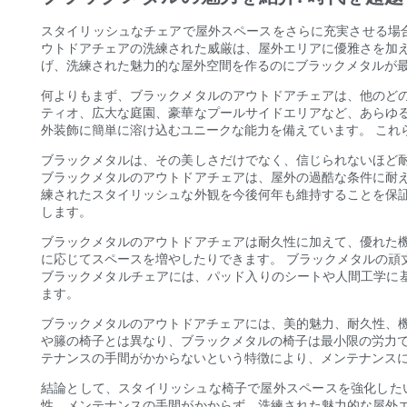
スタイリッシュなチェアで屋外スペースをさらに充実させる場合
ウトドアチェアの洗練された威厳は、屋外エリアに優雅さを加
げ、洗練された魅力的な屋外空間を作るのにブラックメタルが
何よりもまず、ブラックメタルのアウトドアチェアは、他のど
ティオ、広大な庭園、豪華なプールサイドエリアなど、あらゆ
外装飾に簡単に溶け込むユニークな能力を備えています。 これ
ブラックメタルは、その美しさだけでなく、信じられないほど
ブラックメタルのアウトドアチェアは、屋外の過酷な条件に耐
練されたスタイリッシュな外観を今後何年も維持することを保
します。
ブラックメタルのアウトドアチェアは耐久性に加えて、優れた
に応じてスペースを増やしたりできます。 ブラックメタルの頑
ブラックメタルチェアには、パッド入りのシートや人間工学に
ます。
ブラックメタルのアウトドアチェアには、美的魅力、耐久性、機
や籐の椅子とは異なり、ブラックメタルの椅子は最小限の労力で
テナンスの手間がかからないという特徴により、メンテナンス
結論として、スタイリッシュな椅子で屋外スペースを強化した
性、メンテナンスの手間がかからず、洗練された魅力的な屋外