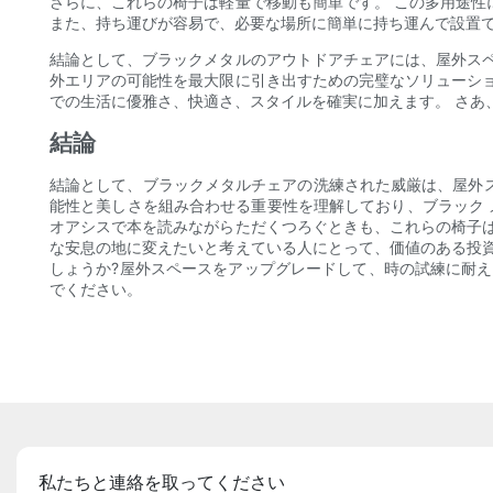
さらに、これらの椅子は軽量で移動も簡単です。 この多用途
また、持ち運びが容易で、必要な場所に簡単に持ち運んで設置
結論として、ブラックメタルのアウトドアチェアには、屋外ス
外エリアの可能性を最大限に引き出すための完璧なソリューシ
での生活に優雅さ、快適さ、スタイルを確実に加えます。 さあ
結論
結論として、ブラックメタルチェアの洗練された威厳は、屋外ス
能性と美しさを組み合わせる重要性を理解しており、ブラック 
オアシスで本を読みながらただくつろぐときも、これらの椅子
な安息の地に変えたいと考えている人にとって、価値のある投
しょうか?屋外スペースをアップグレードして、時の試練に耐
でください。
私たちと連絡を取ってください