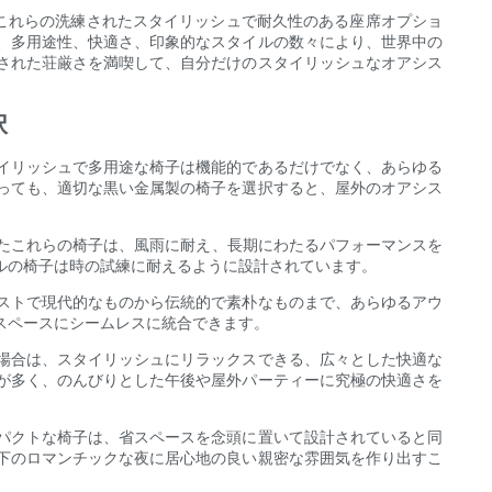
 これらの洗練されたスタイリッシュで耐久性のある座席オプショ
、多用途性、快適さ、印象的なスタイルの数々により、世界中の
された荘厳さを満喫して、自分だけのスタイリッシュなオアシス
択
イリッシュで多用途な椅子は機能的であるだけでなく、あらゆる
っても、適切な黒い金属製の椅子を選択すると、屋外のオアシス
れたこれらの椅子は、風雨に耐え、長期にわたるパフォーマンスを
ルの椅子は時の試練に耐えるように設計されています。
ストで現代的なものから伝統的で素朴なものまで、あらゆるアウ
スペースにシームレスに統合できます。
場合は、スタイリッシュにリラックスできる、広々とした快適な
が多く、のんびりとした午後や屋外パーティーに究極の快適さを
パクトな椅子は、省スペースを念頭に置いて設計されていると同
下のロマンチックな夜に居心地の良い親密な雰囲気を作り出すこ