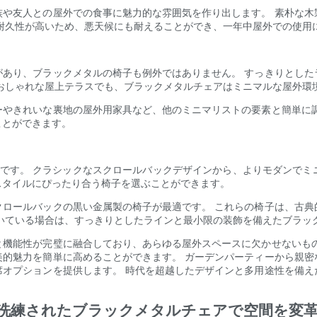
族や友人との屋外での食事に魅力的な雰囲気を作り出します。 素朴な木
耐久性が高いため、悪天候にも耐えることができ、一年中屋外での使用
があり、ブラックメタルの椅子も例外ではありません。 すっきりとした
おしゃれな屋上テラスでも、ブラックメタルチェアはミニマルな屋外環
ーやきれいな裏地の屋外用家具など、他のミニマリストの要素と簡単に調
ことができます。
性です。 クラシックなスクロールバックデザインから、よりモダンでミ
スタイルにぴったり合う椅子を選ぶことができます。
クロールバックの黒い金属製の椅子が最適です。 これらの椅子は、古典
いている場合は、すっきりとしたラインと最小限の装飾を備えたブラッ
と機能性が完璧に融合しており、あらゆる屋外スペースに欠かせないもの
美的魅力を簡単に高めることができます。 ガーデンパーティーから親密
席オプションを提供します。 時代を超越したデザインと多用途性を備え
。
 洗練されたブラックメタルチェアで空間を変