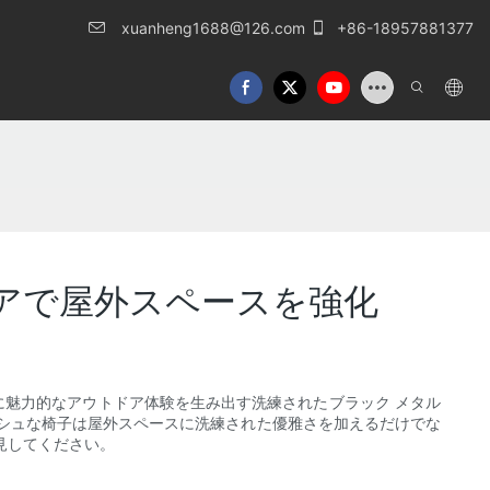
xuanheng1688@126.com
+86-18957881377
アで屋外スペースを強化
に魅力的なアウトドア体験を生み出す洗練されたブラック メタル
シュな椅子は屋外スペースに洗練された優雅さを加えるだけでな
見してください。