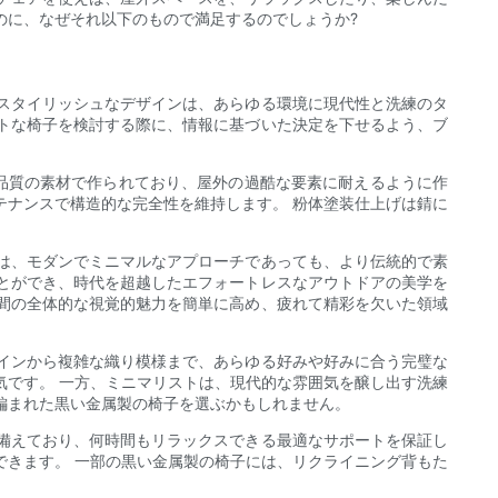
のに、なぜそれ以下のもので満足するのでしょうか?
スタイリッシュなデザインは、あらゆる環境に現代性と洗練のタ
トな椅子を検討する際に、情報に基づいた決定を下せるよう、ブ
品質の素材で作られており、屋外の過酷な要素に耐えるように作
テナンスで構造的な完全性を維持します。 粉体塗装仕上げは錆に
は、モダンでミニマルなアプローチであっても、より伝統的で素
とができ、時代を超越したエフォートレスなアウトドアの美学を
間の全体的な視覚的魅力を簡単に高め、疲れて精彩を欠いた領域
インから複雑な織り模様まで、あらゆる好みや好みに合う完璧な
気です。 一方、ミニマリストは、現代的な雰囲気を醸し出す洗練
編まれた黒い金属製の椅子を選ぶかもしれません。
備えており、何時間もリラックスできる最適なサポートを保証し
できます。 一部の黒い金属製の椅子には、リクライニング背もた