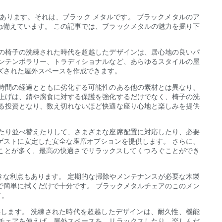
あります。それは、ブラック メタルです。 ブラックメタルのア
備えています。 この記事では、ブラックメタルの魅力を掘り下
の椅子の洗練された時代を超越したデザインは、居心地の良いパ
ンテンポラリー、トラディショナルなど、あらゆるスタイルの屋
ズされた屋外スペースを作成できます。
時間の経過とともに劣化する可能性のある他の素材とは異なり、
上げは、錆や腐食に対する保護を強化するだけでなく、椅子の洗
る投資となり、数え切れないほど快適な座り心地と楽しみを提供
たり並べ替えたりして、さまざまな座席配置に対応したり、必要
ゲストに安定した安全な座席オプションを提供します。 さらに、
ことが多く、最高の快適さでリラックスしてくつろぐことができ
きな利点もあります。 定期的な掃除やメンテナンスが必要な木製
で簡単に拭くだけで十分です。 ブラックメタルチェアのこのメン
す。
します。 洗練された時代を超越したデザインは、耐久性、機能
チェアを使えば、屋外スペースを、リラックスしたり、楽しんだ