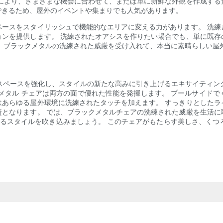
性により、さまざまな機会に合わせて、または単に新鮮な外観を作成する
できるため、屋外のイベントや集まりでも人気があります。
ペースをスタイリッシュで機能的なエリアに変える力があります。 洗練
ョンを提供します。 洗練されたオアシスを作りたい場合でも、単に既存
、ブラックメタルの洗練された威厳を受け入れて、本当に素晴らしい屋
ペースを強化し、スタイルの新たな高みに引き上げるエキサイティングな
メタル チェアは両方の面で優れた性能を発揮します。 プールサイド
はあらゆる屋外環境に洗練されたタッチを加えます。 すっきりとしたラ
資となります。 では、ブラックメタルチェアの洗練された威厳を生活に
えるスタイルを吹き込みましょう。 このチェアがもたらす美しさ、くつ