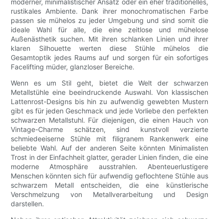
moderner, minimalistischer Ansatz oder ein eher traditionelles,
rustikales Ambiente. Dank ihrer monochromatischen Farbe
passen sie mühelos zu jeder Umgebung und sind somit die
ideale Wahl für alle, die eine zeitlose und mühelose
Außenästhetik suchen. Mit ihren schlanken Linien und ihrer
klaren Silhouette werten diese Stühle mühelos die
Gesamtoptik jedes Raums auf und sorgen für ein sofortiges
Facelifting müder, glanzloser Bereiche.
Wenn es um Stil geht, bietet die Welt der schwarzen
Metallstühle eine beeindruckende Auswahl. Von klassischen
Lattenrost-Designs bis hin zu aufwendig gewebten Mustern
gibt es für jeden Geschmack und jede Vorliebe den perfekten
schwarzen Metallstuhl. Für diejenigen, die einen Hauch von
Vintage-Charme schätzen, sind kunstvoll verzierte
schmiedeeiserne Stühle mit filigranem Rankenwerk eine
beliebte Wahl. Auf der anderen Seite könnten Minimalisten
Trost in der Einfachheit glatter, gerader Linien finden, die eine
moderne Atmosphäre ausstrahlen. Abenteuerlustigere
Menschen könnten sich für aufwendig geflochtene Stühle aus
schwarzem Metall entscheiden, die eine künstlerische
Verschmelzung von Metallverarbeitung und Design
darstellen.