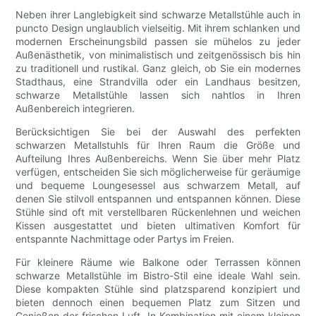
Neben ihrer Langlebigkeit sind schwarze Metallstühle auch in
puncto Design unglaublich vielseitig. Mit ihrem schlanken und
modernen Erscheinungsbild passen sie mühelos zu jeder
Außenästhetik, von minimalistisch und zeitgenössisch bis hin
zu traditionell und rustikal. Ganz gleich, ob Sie ein modernes
Stadthaus, eine Strandvilla oder ein Landhaus besitzen,
schwarze Metallstühle lassen sich nahtlos in Ihren
Außenbereich integrieren.
Berücksichtigen Sie bei der Auswahl des perfekten
schwarzen Metallstuhls für Ihren Raum die Größe und
Aufteilung Ihres Außenbereichs. Wenn Sie über mehr Platz
verfügen, entscheiden Sie sich möglicherweise für geräumige
und bequeme Loungesessel aus schwarzem Metall, auf
denen Sie stilvoll entspannen und entspannen können. Diese
Stühle sind oft mit verstellbaren Rückenlehnen und weichen
Kissen ausgestattet und bieten ultimativen Komfort für
entspannte Nachmittage oder Partys im Freien.
Für kleinere Räume wie Balkone oder Terrassen können
schwarze Metallstühle im Bistro-Stil eine ideale Wahl sein.
Diese kompakten Stühle sind platzsparend konzipiert und
bieten dennoch einen bequemen Platz zum Sitzen und
Genießen der frischen Luft. In Kombination mit einem kleinen