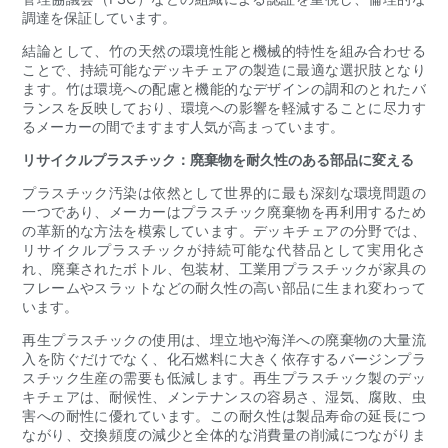
調達を保証しています。
結論として、竹の天然の環境性能と機械的特性を組み合わせる
ことで、持続可能なデッキチェアの製造に最適な選択肢となり
ます。竹は環境への配慮と機能的なデザインの調和のとれたバ
ランスを反映しており、環境への影響を軽減することに尽力す
るメーカーの間でますます人気が高まっています。
リサイクルプラスチック：廃棄物を耐久性のある部品に変える
プラスチック汚染は依然として世界的に最も深刻な環境問題の
一つであり、メーカーはプラスチック廃棄物を再利用するため
の革新的な方法を模索しています。デッキチェアの分野では、
リサイクルプラスチックが持続可能な代替品として実用化さ
れ、廃棄されたボトル、包装材、工業用プラスチックが家具の
フレームやスラットなどの耐久性の高い部品に生まれ変わって
います。
再生プラスチックの使用は、埋立地や海洋への廃棄物の大量流
入を防ぐだけでなく、化石燃料に大きく依存するバージンプラ
スチック生産の需要も低減します。再生プラスチック製のデッ
キチェアは、耐候性、メンテナンスの容易さ、湿気、腐敗、虫
害への耐性に優れています。この耐久性は製品寿命の延長につ
ながり、交換頻度の減少と全体的な消費量の削減につながりま