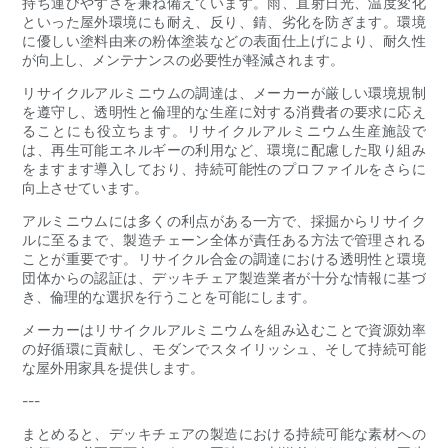
持ち運びやすさを兼ね備えています。雨、直射日光、温度変化
といった屋外環境にも耐え、反り、錆、劣化を防ぎます。環境
に優しい塗料由来の粉体塗装などの表面仕上げにより、耐久性
が向上し、メンテナンスの必要性が軽減されます。
リサイクルアルミニウムの調達は、メーカーが厳しい環境規制
を遵守し、透明性と倫理的な生産に対する消費者の要求に応え
ることにも役立ちます。リサイクルアルミニウム生産施設で
は、再生可能エネルギーの利用など、環境に配慮した取り組み
をますます導入しており、持続可能性のプロファイルをさらに
向上させています。
アルミニウムには多くの利点がある一方で、採掘からリサイク
ルに至るまで、製造チェーン全体が責任ある方法で管理される
ことが重要です。リサイクル合金の調達における透明性と環境
団体からの認証は、デッキチェア製造業者が十分な情報に基づ
き、倫理的な選択を行うことを可能にします。
メーカーはリサイクルアルミニウムを組み込むことで資源効率
の好循環に貢献し、モダンでスタイリッシュ、そして持続可能
な屋外用家具を提供します。
---
まとめると、デッキチェアの製造における持続可能な素材への