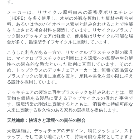
す。
メーカーは、リサイクル原料由来の高密度ポリエチレン
（HDPE）を多く使用し、木材の外観を模倣した板材や複合材
料、あるいは他のバイオベース素材と組み合わせることで性能
を向上させる複合材料を製造しています。リサイクルプラスチ
ック製のデッキチェアは軽量で、使用後はリサイクル可能な場
合が多く、循環型ライフサイクルに貢献しています。
こうした利点がある一方で、リサイクルプラスチック製の家具
は、マイクロプラスチックの剥離による環境への影響や生分解
性への潜在的な懸念といった批判に直面しています。そのた
め、トップクラスのデッキチェアメーカーは、無毒で高品質な
プラスチックの使用に重点を置き、摩耗や劣化を最小限に抑え
る設計を採用しています。
デッキチェアの製造に再生プラスチックを組み込むことは、廃
棄物を価値ある製品に変えるアップサイクルの優れた事例で
す。環境汚染の削減に貢献するとともに、消費者に持続可能な
未来に貢献する耐久性のある家具の選択肢を提供します。
天然繊維：快適さと環境への責任の融合
天然繊維は、デッキチェアのデザイン、特にクッション、スト
ラップ、そして張り地において、持続可能な素材としてますま