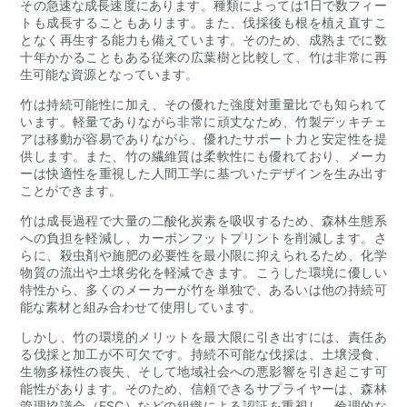
その急速な成長速度にあります。種類によっては1日で数フィー
トも成長することもあります。また、伐採後も根を植え直すこ
となく再生する能力も備えています。そのため、成熟までに数
十年かかることもある従来の広葉樹と比較して、竹は非常に再
生可能な資源となっています。
竹は持続可能性に加え、その優れた強度対重量比でも知られて
います。軽量でありながら非常に頑丈なため、竹製デッキチェ
アは移動が容易でありながら、優れたサポート力と安定性を提
供します。また、竹の繊維質は柔軟性にも優れており、メーカ
ーは快適性を重視した人間工学に基づいたデザインを生み出す
ことができます。
竹は成長過程で大量の二酸化炭素を吸収するため、森林生態系
への負担を軽減し、カーボンフットプリントを削減します。さ
らに、殺虫剤や施肥の必要性を最小限に抑えられるため、化学
物質の流出や土壌劣化を軽減できます。こうした環境に優しい
特性から、多くのメーカーが竹を単独で、あるいは他の持続可
能な素材と組み合わせて使用​​しています。
しかし、竹の環境的メリットを最大限に引き出すには、責任あ
る伐採と加工が不可欠です。持続不可能な伐採は、土壌浸食、
生物多様性の喪失、そして地域社会への悪影響を引き起こす可
能性があります。そのため、信頼できるサプライヤーは、森林
管理協議会（FSC）などの組織による認証を重視し、倫理的な