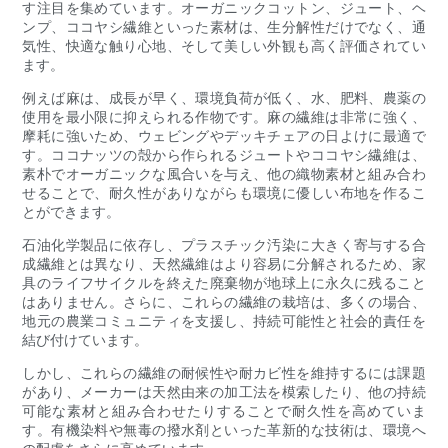
す注目を集めています。オーガニックコットン、ジュート、ヘ
ンプ、ココヤシ繊維といった素材は、生分解性だけでなく、通
気性、快適な触り心地、そして美しい外観も高く評価されてい
ます。
例えば麻は、成長が早く、環境負荷が低く、水、肥料、農薬の
使用を最小限に抑えられる作物です。麻の繊維は非常に強く、
摩耗に強いため、ウェビングやデッキチェアの日よけに最適で
す。ココナッツの殻から作られるジュートやココヤシ繊維は、
素朴でオーガニックな風合いを与え、他の織物素材と組み合わ
せることで、耐久性がありながらも環境に優しい布地を作るこ
とができます。
石油化学製品に依存し、プラスチック汚染に大きく寄与する合
成繊維とは異なり、天然繊維はより容易に分解されるため、家
具のライフサイクルを終えた廃棄物が地球上に永久に残ること
はありません。さらに、これらの繊維の栽培は、多くの場合、
地元の農業コミュニティを支援し、持続可能性と社会的責任を
結び付けています。
しかし、これらの繊維の耐候性や耐カビ性を維持するには課題
があり、メーカーは天然由来の加工法を模索したり、他の持続
可能な素材と組み合わせたりすることで耐久性を高めていま
す。有機染料や無毒の撥水剤といった革新的な技術は、環境へ