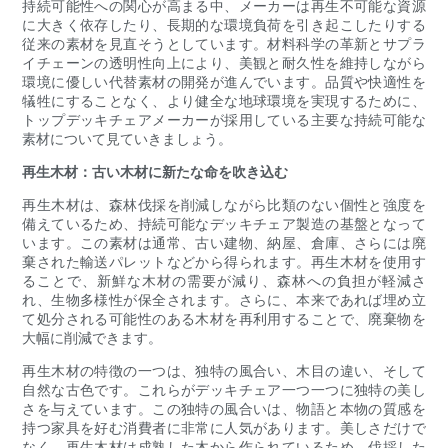
持続可能性への関心が高まる中、メーカーは再生不可能な資源
に大きく依存したり、長期的な環境負荷を引き起こしたりする
従来の素材を見直そうとしています。材料科学の革新とサプラ
イチェーンの透明性向上により、美観と耐久性を維持しながら
環境に優しい代替素材の開発が進んでいます。品質や快適性を
犠牲にすることなく、より健全な地球環境を実現するために、
トップデッキチェアメーカーが採用している主要な持続可能な
素材について見ていきましょう。
再生木材：古い木材に新たな命を吹き込む
再生木材は、森林伐採を削減しながら比類のない個性と強度を
備えているため、持続可能なデッキチェア製造の基盤となって
います。この素材は通常、古い建物、納屋、倉庫、さらには廃
棄された輸送パレットなどから得られます。再生木材を使用す
ることで、新鮮な木材の需要が減り、森林への負担が軽減さ
れ、生物多様性が保全されます。さらに、本来であれば埋め立
て処分される可能性のある木材を再利用することで、廃棄物を
大幅に削減できます。
再生木材の特徴の一つは、独特の風合い、木目の違い、そして
自然な古色です。これらがデッキチェア一つ一つに独特の美し
さを与えています。この独特の風合いは、物語と本物の質感を
持つ家具を好む消費者に非常に人気があります。美しさだけで
なく、再生木材は成熟した木から作られているため、伐採した