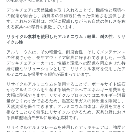
の配慮をさらに高めています。
デッキチェアに天然繊維を取り入れることで、機能性と環境へ
の配慮が融合し、消費者の価値観に合った快適さを提供しま
す。これらの素材は、地球に配慮しながらも自然の美しさを称
える家具への移行を象徴しています。
リサイクル素材を使用したアルミニウム：軽量、耐久性、リサ
イクル性
アルミニウムは、その軽量性、耐腐食性、そしてメンテナンス
の容易さから、長年アウトドア家具に好まれてきました。一流
デッキチェアメーカーは、性能と環境への配慮を両立させた持
続可能なソリューションとして、リサイクル素材を使用したア
ルミニウムを採用する傾向が高まっています。
リサイクルアルミニウムを使用することで、ボーキサイト鉱石
からアルミニウムを生産する場合に比べてエネルギー消費量を
大幅に削減できます。リサイクルプロセスではエネルギー消費
量がごくわずかであるため、温室効果ガスの排出量を削減し、
天然資源を保全できます。アルミニウム自体は、品質を大きく
損なうことなく無限にリサイクルできるため、家具分野におけ
る循環型経済モデルに最適な素材です。
リサイクルアルミフレームを使用したデッキチェアは、強度と