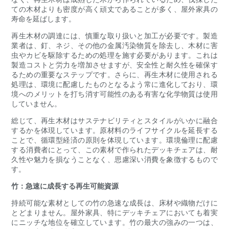
ての木材よりも密度が高く頑丈であることが多く、屋外家具の
寿命を延ばします。
再生木材の調達には、慎重な取り扱いと加工が必要です。製造
業者は、釘、ネジ、その他の金属汚染物質を除去し、木材に害
虫やカビを駆除するための処理を施す必要があります。これは
製造コストと労力を増加させますが、安全性と耐久性を確保す
るための重要なステップです。さらに、再生木材に使用される
処理は、環境に配慮したものとなるよう常に進化しており、環
境へのメリットを打ち消す可能性のある有害な化学物質は使用
していません。
総じて、再生木材はサステナビリティとスタイルがいかに融合
するかを体現しています。原材料のライフサイクルを延長する
ことで、循環型経済の原則を体現しています。環境倫理に配慮
する消費者にとって、この素材で作られたデッキチェアは、耐
久性や魅力を損なうことなく、思慮深い消費を象徴するもので
す。
竹：急速に成長する再生可能資源
持続可能な素材としての竹の急速な成長は、床材や織物だけに
とどまりません。屋外家具、特にデッキチェアにおいても着実
にニッチな地位を確立しています。竹の最大の強みの一つは、