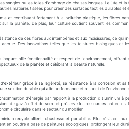
 les sangles ou les toiles d'ombrage de chaises longues. Le jute et la
'autres matières tissées pour créer des surfaces textiles durables et 
ie et contribuant fortement à la pollution plastique, les fibres na
sur la planète. De plus, leur culture soutient souvent les communau
résistance de ces fibres aux intempéries et aux moisissures, ce qui inc
 accrue. Des innovations telles que les teintures biologiques et l
ises longues allie fonctionnalité et respect de l'environnement, offr
pectueux de la planète et célébrant la beauté naturelle.
'extérieur grâce à sa légèreté, sa résistance à la corrosion et sa f
une solution durable qui allie performance et respect de l'environne
a consommation d'énergie par rapport à la production d'aluminium à
ions de gaz à effet de serre et préserve les ressources naturelles. L'
onomie circulaire dans le secteur du mobilier.
inium recyclé allient robustesse et portabilité. Elles résistent aux 
tement en poudre à base de peintures écologiques, prolongent leur durée