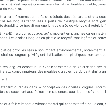
 recyclé s'est imposé comme une alternative durable et viable, transf
tes de meubles.
détourner d'énormes quantités de déchets des décharges et des océa
haises longues fabriquées à partir de plastique recyclé sont génér
ette durabilité se traduit par une longue durée de vie, ce qui réduit
té (PEHD) issu du recyclage, qu'ils moulent en planches ou en matéri
ces. Les chaises longues en plastique recyclé sont légères et souve
objet de critiques liées à son impact environnemental, notamment la l
 chaises longues privilégient l'utilisation de plastiques non toxiq
haises longues constitue un excellent exemple de valorisation des d
offre aux consommateurs des meubles durables, participant ainsi à un
ement
matériaux durables dans la conception des chaises longues, notamm
fibre de coco sont appréciées non seulement pour leur biodégradabilité,
e et à faible impact environnemental qui nécessite très peu d'eau, 