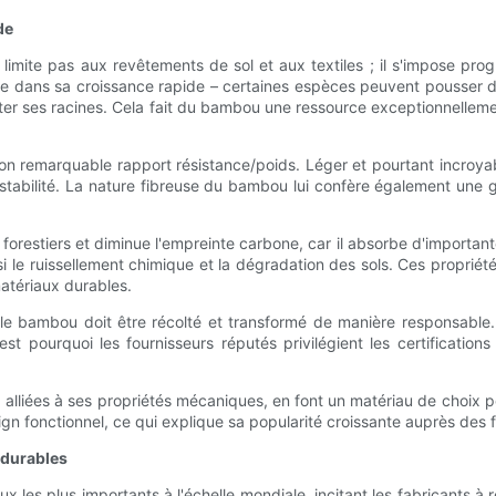
de
mite pas aux revêtements de sol et aux textiles ; il s'impose prog
e dans sa croissance rapide – certaines espèces peuvent pousser de
anter ses racines. Cela fait du bambou une ressource exceptionnellem
n remarquable rapport résistance/poids. Léger et pourtant incroyab
stabilité. La nature fibreuse du bambou lui confère également une g
 forestiers et diminue l'empreinte carbone, car il absorbe d'importan
si le ruissellement chimique et la dégradation des sols. Ces propriét
matériaux durables.
e bambou doit être récolté et transformé de manière responsable. U
st pourquoi les fournisseurs réputés privilégient les certification
 alliées à ses propriétés mécaniques, en font un matériau de choix po
gn fonctionnel, ce qui explique sa popularité croissante auprès des 
 durables
 les plus importants à l'échelle mondiale, incitant les fabricants à 