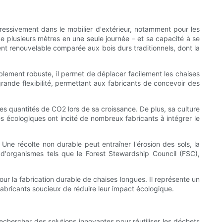
ressivement dans le mobilier d'extérieur, notamment pour les
 plusieurs mètres en une seule journée – et sa capacité à se
ent renouvelable comparée aux bois durs traditionnels, dont la
lement robuste, il permet de déplacer facilement les chaises
rande flexibilité, permettant aux fabricants de concevoir des
tes quantités de CO2 lors de sa croissance. De plus, sa culture
és écologiques ont incité de nombreux fabricants à intégrer le
ne récolte non durable peut entraîner l'érosion des sols, la
s d'organismes tels que le Forest Stewardship Council (FSC),
ur la fabrication durable de chaises longues. Il représente un
fabricants soucieux de réduire leur impact écologique.
rechercher des solutions innovantes pour réutiliser les déchets