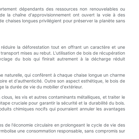
fortement dépendants des ressources non renouvelables ou
e la chaîne d'approvisionnement ont ouvert la voie à des
de chaises longues privilégient pour préserver la planète sans
éduire la déforestation tout en offrant un caractère et une
ansport mises au rebut. L'utilisation de bois de récupération
yclage du bois qui finirait autrement à la décharge réduit
atine naturelle, qui confèrent à chaque chaise longue un charme
ire et d'authenticité. Outre son aspect esthétique, le bois de
e la durée de vie du mobilier d'extérieur.
lous, les vis et autres contaminants métalliques, et traiter le
pe cruciale pour garantir la sécurité et la durabilité du bois.
oduits chimiques nocifs qui pourraient annuler les avantages
pes de l'économie circulaire en prolongeant le cycle de vie des
 symbolise une consommation responsable, sans compromis sur