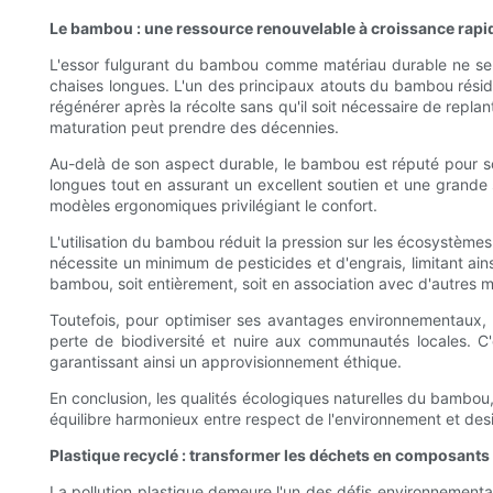
Le bambou : une ressource renouvelable à croissance rapi
L'essor fulgurant du bambou comme matériau durable ne se li
chaises longues. L'un des principaux atouts du bambou résid
régénérer après la récolte sans qu'il soit nécessaire de repl
maturation peut prendre des décennies.
Au-delà de son aspect durable, le bambou est réputé pour so
longues tout en assurant un excellent soutien et une grande 
modèles ergonomiques privilégiant le confort.
L'utilisation du bambou réduit la pression sur les écosystèmes
nécessite un minimum de pesticides et d'engrais, limitant ain
bambou, soit entièrement, soit en association avec d'autres 
Toutefois, pour optimiser ses avantages environnementaux, l
perte de biodiversité et nuire aux communautés locales. C'e
garantissant ainsi un approvisionnement éthique.
En conclusion, les qualités écologiques naturelles du bambou,
équilibre harmonieux entre respect de l'environnement et desi
Plastique recyclé : transformer les déchets en composants
La pollution plastique demeure l'un des défis environnementaux