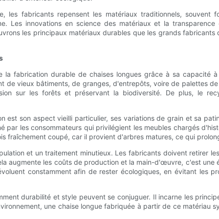
 les fabricants repensent les matériaux traditionnels, souvent 
 Les innovations en science des matériaux et la transparence d
couvrons les principaux matériaux durables que les grands fabricants 
s
 la fabrication durable de chaises longues grâce à sa capacité à r
de vieux bâtiments, de granges, d'entrepôts, voire de palettes de tr
ion sur les forêts et préservant la biodiversité. De plus, le rec
n est son aspect vieilli particulier, ses variations de grain et sa p
é par les consommateurs qui privilégient les meubles chargés d'histo
s fraîchement coupé, car il provient d'arbres matures, ce qui prolong
tion et un traitement minutieux. Les fabricants doivent retirer les c
cela augmente les coûts de production et la main-d'œuvre, c'est une éta
évoluent constamment afin de rester écologiques, en évitant les pr
omment durabilité et style peuvent se conjuguer. Il incarne les princi
nvironnement, une chaise longue fabriquée à partir de ce matériau