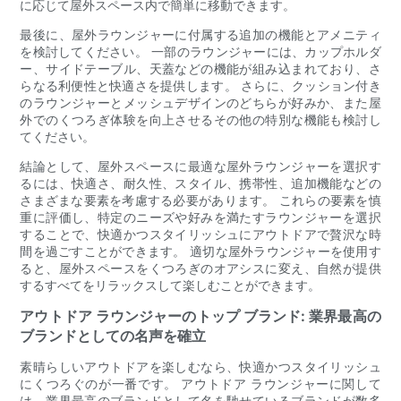
に応じて屋外スペース内で簡単に移動できます。
最後に、屋外ラウンジャーに付属する追加の機能とアメニティ
を検討してください。 一部のラウンジャーには、カップホルダ
ー、サイドテーブル、天蓋などの機能が組み込まれており、さ
らなる利便性と快適さを提供します。 さらに、クッション付き
のラウンジャーとメッシュデザインのどちらが好みか、また屋
外でのくつろぎ体験を向上させるその他の特別な機能も検討し
てください。
結論として、屋外スペースに最適な屋外ラウンジャーを選択す
るには、快適さ、耐久性、スタイル、携帯性、追加機能などの
さまざまな要素を考慮する必要があります。 これらの要素を慎
重に評価し、特定のニーズや好みを満たすラウンジャーを選択
することで、快適かつスタイリッシュにアウトドアで贅沢な時
間を過ごすことができます。 適切な屋外ラウンジャーを使用す
ると、屋外スペースをくつろぎのオアシスに変え、自然が提供
するすべてをリラックスして楽しむことができます。
アウトドア ラウンジャーのトップ ブランド: 業界最高の
ブランドとしての名声を確立
素晴らしいアウトドアを楽しむなら、快適かつスタイリッシュ
にくつろぐのが一番です。 アウトドア ラウンジャーに関して
は、業界最高のブランドとして名を馳せているブランドが数多