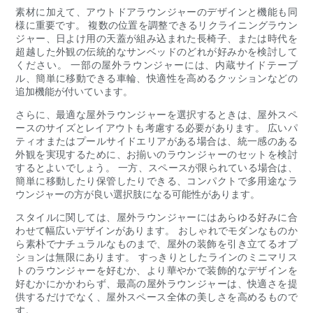
素材に加えて、アウトドアラウンジャーのデザインと機能も同
様に重要です。 複数の位置を調整できるリクライニングラウン
ジャー、日よけ用の天蓋が組み込まれた長椅子、または時代を
超越した外観の伝統的なサンベッドのどれが好みかを検討して
ください。 一部の屋外ラウンジャーには、内蔵サイドテーブ
ル、簡単に移動できる車輪、快適性を高めるクッションなどの
追加機能が付いています。
さらに、最適な屋外ラウンジャーを選択するときは、屋外スペ
ースのサイズとレイアウトも考慮する必要があります。 広いパ
ティオまたはプールサイドエリアがある場合は、統一感のある
外観を実現するために、お揃いのラウンジャーのセットを検討
するとよいでしょう。 一方、スペースが限られている場合は、
簡単に移動したり保管したりできる、コンパクトで多用途なラ
ウンジャーの方が良い選択肢になる可能性があります。
スタイルに関しては、屋外ラウンジャーにはあらゆる好みに合
わせて幅広いデザインがあります。 おしゃれでモダンなものか
ら素朴でナチュラルなものまで、屋外の装飾を引き立てるオプ
ションは無限にあります。 すっきりとしたラインのミニマリス
トのラウンジャーを好むか、より華やかで装飾的なデザインを
好むかにかかわらず、最高の屋外ラウンジャーは、快適さを提
供するだけでなく、屋外スペース全体の美しさを高めるもので
す。