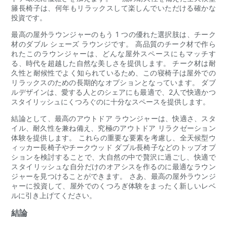
籐長椅子は、何年もリラックスして楽しんでいただける確かな
投資です。
最高の屋外ラウンジャーのもう 1 つの優れた選択肢は、チーク
材のダブル シェーズ ラウンジです。 高品質のチーク材で作ら
れたこのラウンジャーは、どんな屋外スペースにもマッチす
る、時代を超越した自然な美しさを提供します。 チーク材は耐
久性と耐候性でよく知られているため、この寝椅子は屋外での
リラックスのための長期的なオプションとなっています。 ダブ
ルデザインは、愛する人とのシェアにも最適で、2人で快適かつ
スタイリッシュにくつろぐのに十分なスペースを提供します。
結論として、最高のアウトドア ラウンジャーは、快適さ、スタ
イル、耐久性を兼ね備え、究極のアウトドア リラクゼーション
体験を提供します。 これらの重要な要素を考慮し、全天候型ウ
ィッカー長椅子やチークウッド ダブル長椅子などのトップオプ
ションを検討することで、大自然の中で贅沢に過ごし、快適で
スタイリッシュな自分だけのオアシスを作るのに最適なラウン
ジャーを見つけることができます。 さあ、最高の屋外ラウンジ
ャーに投資して、屋外でのくつろぎ体験をまったく新しいレベ
ルに引き上げてください。
結論