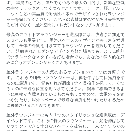
す。 結局のところ、屋外でくつろぐ最大の目的は、新鮮な空気
の中でリラックスしてくつろぐことです。 チーク、籐、アルミ
ニウムなどの高品質で耐候性の素材でデザインされたラウンジ
ャーを探してください。 これらの素材は耐久性があり長持ちす
るだけでなく、屋外空間にエレガントなタッチを加えます。
最高のアウトドアラウンジャーを選ぶ際には、快適さに加えて
スタイルも重要です。 屋外スペースのデザインと美しさを考慮
して、全体の外観を引き立てるラウンジャーを選択してくださ
い。 洗練されたモダンなデザインを好む場合でも、より伝統的
でクラシックなスタイルを好む場合でも、あなたの個人的な好
みに合うオプションがたくさんあります。
屋外ラウンジャーの人気のあるオプションの 1 つは長椅子で
す。 これらの細長いラウンジャーは、体を伸ばして日光浴をす
るのに最適です。 背もたれが調節できる長椅子を探して、くつ
ろぐのに最適な位置を見つけてください。 簡単に移動できるよ
うに車輪が内蔵されているものもありますので、太陽の光を追
いかけたり、屋外スペースで最適な場所を見つけたりするため
に移動させることができます。
屋外ラウンジャーのもう 1 つのスタイリッシュな選択肢は、デ
イベッドです。 これらの特大のラウンジャーは、足を伸ばして
リラックスできる十分なスペースを提供し、一人でくつろぐの