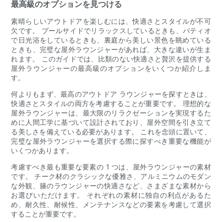
最高級のオプションを見つける
素晴らしいアウトドアを楽しむには、快適さとスタイルが不可
欠です。 プールサイドでリラックスしているときも、パティオ
で日光浴をしているときも、裏庭から美しい景色を眺めている
ときも、完璧な屋外ラウンジャーがあれば、大きな違いが生ま
れます。 このガイドでは、比類のない快適さと贅沢を提供する
屋外ラウンジャーの最高級のオプションをいくつか紹介しま
す。
何よりもまず、最高のアウトドア ラウンジャーを探すときは、
快適さとスタイルの両方を考慮することが重要です。 理想的な
屋外ラウンジャーは、最大限のリラクゼーションを実現するた
めに人間工学に基づいて設計されており、屋外空間を引き立て
る美しさを備えている必要があります。 これを念頭に置いて、
完璧な屋外ラウンジャーを選択する際に探すべき重要な機能が
いくつかあります。
考慮すべき最も重要な要素の 1 つは、屋外ラウンジャーの素材
です。 チーク材のクラシックな優雅さ、アルミニウムのモダン
な外観、籐のラウンジャーの快適さなど、さまざまな素材から
お選びいただけます。 それぞれの素材に独自の利点があるた
め、耐久性、耐候性、メンテナンスなどの要素を考慮して選択
することが重要です。