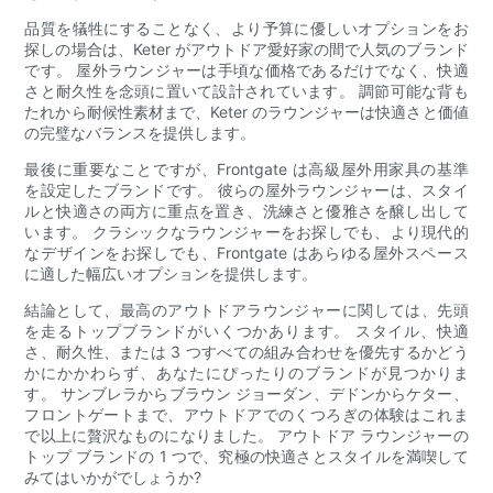
品質を犠牲にすることなく、より予算に優しいオプションをお
探しの場合は、Keter がアウトドア愛好家の間で人気のブランド
です。 屋外ラウンジャーは手頃な価格であるだけでなく、快適
さと耐久性を念頭に置いて設計されています。 調節可能な背も
たれから耐候性素材まで、Keter のラウンジャーは快適さと価値
の完璧なバランスを提供します。
最後に重要なことですが、Frontgate は高級屋外用家具の基準
を設定したブランドです。 彼らの屋外ラウンジャーは、スタイ
ルと快適さの両方に重点を置き、洗練さと優雅さを醸し出して
います。 クラシックなラウンジャーをお探しでも、より現代的
なデザインをお探しでも、Frontgate はあらゆる屋外スペース
に適した幅広いオプションを提供します。
結論として、最高のアウトドアラウンジャーに関しては、先頭
を走るトップブランドがいくつかあります。 スタイル、快適
さ、耐久性、または 3 つすべての組み合わせを優先するかどう
かにかかわらず、あなたにぴったりのブランドが見つかりま
す。 サンブレラからブラウン ジョーダン、デドンからケター、
フロントゲートまで、アウトドアでのくつろぎの体験はこれま
で以上に贅沢なものになりました。 アウトドア ラウンジャーの
トップ ブランドの 1 つで、究極の快適さとスタイルを満喫して
みてはいかがでしょうか?