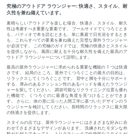
究極のアウトドア ラウンジャー: 快適さ、スタイル、耐
久性を兼ね備えています。
素晴らしいアウトドアを楽しむ場合、快適さ、スタイル、耐久
性は考慮すべき重要な要素です。 プールサイドでくつろぐとき
も、パティオで本を読むときも、単に裏庭で日光浴をするとき
も、これらすべての要素を兼ね備えた完璧な屋外ラウンジャー
が必須です。 この究極のガイドでは、究極の快適さとスタイル
を提供しながら、風雨に耐える十分な耐久性を備えた最高のア
ウトドア ラウンジャーについて説明します。
最高の屋外ラウンジャーに求められる重要な機能の 1 つは快適
さです。 結局のところ、屋外でくつろぐことの最大の目的は、
リラックスしてくつろぐことです。 背中と脚を十分にサポート
する、厚みのあるクッション性のあるパッドを備えたラウンジ
ャーを探してください。 調節可能なリクライニング位置も優れ
た機能で、くつろぐのに最適な角度を見つけることができま
す。 さらに、体の形に沿った人間工学に基づいたデザインのラ
ウンジャーを検討してください。長時間のリラックスに最大限
の快適さを提供します。
スタイルの点では、屋外ラウンジャーにはさまざまな好みに合
わせてさまざまなデザインがあります。 洗練されたモダンな外
観がお好みであっても、よりクラシックで伝統的なスタイルが