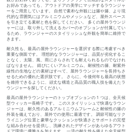
お好みであっても、アウトドアの美学にマッチするラウンジャ
ーをご用意しています。 自然で素朴な外観には籐や籐、より現
代的な雰囲気にはアルミニウムやメッシュなど、屋外スペース
を引き立てる素材と色を探してください。 多くの屋外ラウンジ
ャーには、取り外して洗えるカバーのオプションが付属してい
るため、ラウンジャーのスタイリッシュな外観を簡単に維持で
きます。
耐久性も、最高の屋外ラウンジャーを選択する際に考慮すべき
重要な側面です。 理想的なラウンジャーは、品質が劣化するこ
となく、太陽、風、雨にさらされても耐えられるものでなけれ
ばなりません。 錆びにくいアルミニウム、耐候性の籐、耐紫外
線性の生地などの素材はすべて、屋外ラウンジャーを長持ちさ
せるための優れた選択肢です。 さらに、今後何年も最高の状態
を維持できるように、頑丈な構造と高品質の職人技を備えたラ
ウンジャーを探してください。
最高の屋外ラウンジャーのトップオプションの 1 つは、全天候
型ウィッカー長椅子です。 このスタイリッシュで快適なラウン
ジャーは、耐久性のあるアルミニウムフレームと耐候性の籐の
外装を備えており、屋外での使用に最適です。 調節可能なリク
ライニング位置と豪華なクッションが快適さとサポートの完璧
な組み合わせを提供し、洗練されたデザインがあらゆるアウト
ドア環境に優雅さを加えます。 一流の耐久性を備えた全天候型