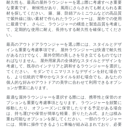
耐久性も、最高の屋外ラウンジャーを選ぶ際に考慮すべき重要
な要素です。 耐候性があり、風雨にさらされても耐えられる素
材を探してください。 籐、籐、防錆アルミニウムなどの高品質
で紫外線に強い素材で作られたラウンジャーは、屋外での使用
に最適です。 さらに、ラウンジャーの構造と製造品質を考慮し
て、定期的な使用に耐え、長持ちする耐久性を確保してくださ
い。
最高のアウトドアラウンジャーを選ぶ際には、スタイルとデザ
インも重要な考慮事項です。 屋外ラウンジャーは快適で耐久性
があるだけでなく、屋外空間の美しさを引き立てるものでなけ
ればなりません。 屋外用家具の全体的なスタイルとデザインを
考慮して、既存のインテリアと調和するラウンジャーを選択し
てください。 モダンでミニマリストなデザインを好む場合で
も、より伝統的で華やかなスタイルを好む場合でも、あなたの
個人的な好みやアウトドアの美学に合わせて利用できるオプシ
ョンが豊富にあります。
最適な屋外ラウンジャーを選択する際には、携帯性と保管のオ
プションも重要な考慮事項となります。 ラウンジャーを頻繁に
移動したり、オフシーズンに保管したりする予定がある場合
は、持ち運びや保管が簡単な軽量、折りたたみ式、または積み
重ね可能なオプションを探してください。 一部のラウンジャー
には、簡単に操作できるように車輪が組み込まれており、必要