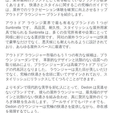
くあります。 快適さとスタイルに関するこの究極のガイドで
は、屋外でのリラクゼーション体験を確実に向上させるトップ
アウトドア ラウンジャー ブランドを紹介します。
アウトドア ラウンジ業界で最も有名なブランドの 1 つが
Sunbrella です。 高品質、耐久性、スタイリッシュな屋外用家
具で知られる Sunbrella は、多くの住宅所有者や企業にとって
同様に頼りになる選択肢です。 同社の屋外ラウンジャーは快適
で豪華なだけでなく、悪天候にも耐えられるように設計されて
おり、あらゆる屋外スペースに最適です。
アウトドア ラウンジャー市場のもう 1 つの有力な候補は、ブラ
ウン ジョーダンです。 革新的なデザインと比類のない品質への
取り組みにより、ブラウン ジョーダンは高級アウトドア リビン
グの代名詞となりました。 ラウンジャーは見た目が美しいだけ
でなく、究極の快適さを念頭に置いてデザインされており、ス
タイリッシュにリラックスしてくつろぐことができます。
よりモダンで現代的な美学を好む人にとって、Dedon は見逃せ
ないブランドです。 彼らの屋外ラウンジャーは、最先端のデザ
インと比類のない快適さを組み合わせ、真に贅沢な屋外のくつ
ろぎ体験を生み出します。 プールサイドでもパティオでも、
Dedon のラウンジャーは究極の快適さを提供しながら、存在感
を発揮するでしょう。