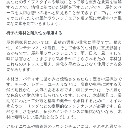
あなたのライフスタイルや環境にとって最も重要な要素を理解
することで、情報に基づいた決断を下すことができ、屋外スペ
ースを大切な憩いの場へと変えることができます。では、パテ
ィオにぴったりの屋外ラウンジチェアを選ぶ際に考慮すべき重
要な要素を見ていきましょう。
椅子の素材と耐久性を考慮する
屋外用家具においては、素材の選択が非常に重要です。耐久
性、メンテナンス、快適性、そして全体的な外観に直接影響す
るからです。屋外用ラウンジチェアは、雨、日光、風、そして
時には雪など、さまざまな気象条件にさらされるため、素材は
これらのストレスに耐え、劣化を早めることなく使用できる必
要があります。
木材は、パティオに温かみと優雅さをもたらす定番の選択肢で
す。チーク、シダー、ユーカリなどは、腐食や虫害に対する天
然の耐性から、人気のある木材です。特にチークは、その豊か
な色合いと耐久性で知られています。しかし、木製家具は、長
期間にわたって外観と構造の健全性を維持するために、オイル
塗布やシーリングなどの定期的なメンテナンスが必要です。自
然な美しさを好み、多少のメンテナンスに抵抗がないなら、木
材は素晴らしい選択肢となるでしょう。
アルミニウムや錬鉄製のラウンジチェアには、それぞれ異なる