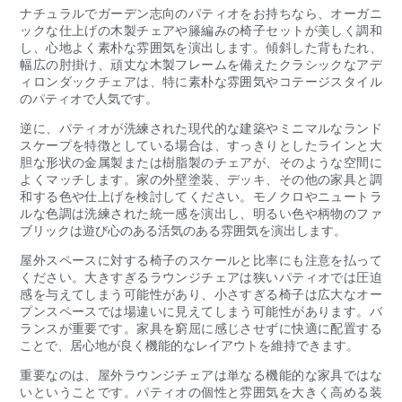
ナチュラルでガーデン志向のパティオをお持ちなら、オーガニ
ックな仕上げの木製チェアや籐編みの椅子セットが美しく調和
し、心地よく素朴な雰囲気を演出します。傾斜した背もたれ、
幅広の肘掛け、頑丈な木製フレームを備えたクラシックなアデ
ィロンダックチェアは、特に素朴な雰囲気やコテージスタイル
のパティオで人気です。
逆に、パティオが洗練された現代的な建築やミニマルなランド
スケープを特徴としている場合は、すっきりとしたラインと大
胆な形状の金属製または樹脂製のチェアが、そのような空間に
よくマッチします。家の外壁塗装、デッキ、その他の家具と調
和する色や仕上げを検討してください。モノクロやニュートラ
ルな色調は洗練された統一感を演出し、明るい色や柄物のファ
ブリックは遊び心のある活気のある雰囲気を演出します。
屋外スペースに対する椅子のスケールと比率にも注意を払って
ください。大きすぎるラウンジチェアは狭いパティオでは圧迫
感を与えてしまう可能性があり、小さすぎる椅子は広大なオー
プンスペースでは場違いに見えてしまう可能性があります。バ
ランスが重要です。家具を窮屈に感じさせずに快適に配置する
ことで、居心地が良く機能的なレイアウトを維持できます。
重要なのは、屋外ラウンジチェアは単なる機能的な家具ではな
いということです。パティオの個性と雰囲気を大きく高める装