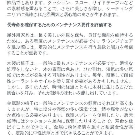
飾品でもあります。クッション、スロー、サイドテーブルなど
の素材感を重ねることで、さらに美しさが増し、シーティング
エリアに洗練された雰囲気と居心地の良さが生まれます。
長寿命を確保するためのメンテナンス要件を評価する
屋外用家具は、長く美しい外観を保ち、良好な機能を維持する
ために、ある程度のメンテナンスが必要です。ラウンジチェア
を選ぶ際には、定期的なメンテナンスを行う意欲と能力を考慮
することが重要です。
木製の椅子は、一般的に最もメンテナンスが必要です。適切な
処理をしないと、木の表面は色あせ、ひび割れ、湿気の多い気
候ではカビが発生する可能性があります。毎年、研磨して耐候
性シーラントやオイルを塗り直す必要があるかもしれません。
しかし、多くの人が、時間の経過とともに木材に生じる古びた
風合いを好み、それが独特の味わいを醸し出しています。
金属製の椅子は一般的にメンテナンスの頻度はそれほど高くあ
りませんが、特に塩分や湿気の多い環境では、錆や腐食がない
か点検する必要があります。保護スプレーを使用したり、悪天
候時にはクッションを屋内に保管したりすることで、寿命を延
ばすことができます。金属に粉体塗装を施すと耐腐食性が高
く、定期的に中性洗剤と水で拭き取ることができます。