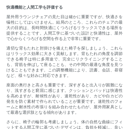
快適機能と人間工学を評価する
屋外用ラウンジチェアの見た目は確かに重要ですが、快適さを
犠牲にしてはいけません。結局のところ、これらのチェアの最
大の目的は、長時間快適にくつろげるリラックスできる場所を
提供することです。人間工学に基づいた設計と快適性は、屋外
で心からくつろげる空間を作る上で非常に重要です。
適切な背もたれと肘掛けを備えた椅子を探しましょう。これら
はリラックス効果に大きく貢献します。背もたれの角度を調節
できる椅子は特に多用途で、完全にリクライニングすること
も、背筋を伸ばして座ることも、その中間の最適な角度を見つ
けることもできます。この調整機能により、読書、会話、昼寝
など、様々な好みに対応できます。
座面の奥行きと高さも重要です。深すぎると出入りが困難にな
り、浅すぎると窮屈に感じます。クッションとパッドは快適性
を高めますが、耐候性があり、速乾性があり、カビや白カビの
発生を防ぐ素材で作られていることが重要です。速乾性のフォ
ームと耐水性の布張りを組み合わせたものが、屋外用家具とし
て最適な選択肢となる傾向があります。
さらに、椅子の輪郭も考慮しましょう。体の自然な曲線にフィ
ットする人間工学に基づいたデザインは、負担を軽減し、良い