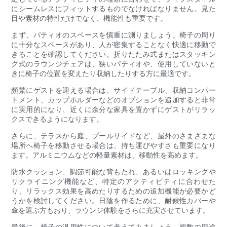
にシームレスにフィットするものでなければなりません。見た
目や素材の特性だけでなく、機能性も重要です。
まず、パティオのスペースを慎重に測りましょう。椅子の周り
に十分なスペースがあり、人が密集することなく快適に移動で
きることを確認してください。折りたたみ式またはスタッキン
グ式のラウンジチェアは、狭いパティオや、使用していないと
きに椅子の位置を変えたり収納したりする方に最適です。
頻繁にゲストを迎える場合は、サイドテーブル、収納コンパー
トメント、カップホルダーなどのオプションを追加すると非常
に実用的になり、近くに余分な家具を置かずにゲストがリラッ
クスできるようになります。
さらに、テラスから庭、プールサイドなど、屋外のさまざまな
場所へ椅子を移動させる場合は、持ち運びやすさも重要になり
ます。アルミニウムなどの軽量素材は、移動性を高めます。
防水クッション、調節可能な背もたれ、あるいはロッキングや
リクライニング機能など、特定のアクティビティに合わせた
り、リラックス効果を高めたりするための追加機能が必要かど
うかを検討してください。日陰を作るために、耐候性カバーや
傘を選ぶ方もおり、ラウンジ体験をさらに充実させています。
最後に、椅子の汎用性について考えてみましょう。複数の用途