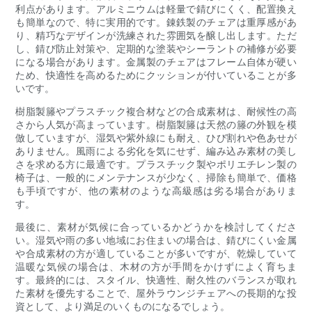
利点があります。アルミニウムは軽量で錆びにくく、配置換え
も簡単なので、特に実用的です。錬鉄製のチェアは重厚感があ
り、精巧なデザインが洗練された雰囲気を醸し出します。ただ
し、錆び防止対策や、定期的な塗装やシーラントの補修が必要
になる場合があります。金属製のチェアはフレーム自体が硬い
ため、快適性を高めるためにクッションが付いていることが多
いです。
樹脂製籐やプラスチック複合材などの合成素材は、耐候性の高
さから人気が高まっています。樹脂製籐は天然の籐の外観を模
倣していますが、湿気や紫外線にも耐え、ひび割れや色あせが
ありません。風雨による劣化を気にせず、編み込み素材の美し
さを求める方に最適です。プラスチック製やポリエチレン製の
椅子は、一般的にメンテナンスが少なく、掃除も簡単で、価格
も手頃ですが、他の素材のような高級感は劣る場合がありま
す。
最後に、素材が気候に合っているかどうかを検討してくださ
い。湿気や雨の多い地域にお住まいの場合は、錆びにくい金属
や合成素材の方が適していることが多いですが、乾燥していて
温暖な気候の場合は、木材の方が手間をかけずによく育ちま
す。最終的には、スタイル、快適性、耐久性のバランスが取れ
た素材を優先することで、屋外ラウンジチェアへの長期的な投
資として、より満足のいくものになるでしょう。