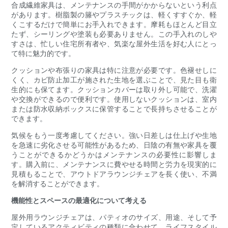
合成繊維家具は、メンテナンスの手間がかからないという利点
があります。樹脂製の籐やプラスチックは、軽くすすぐか、軽
くこするだけで簡単にお手入れできます。摩耗もほとんど目立
たず、シーリングや塗装も必要ありません。この手入れのしや
すさは、忙しい住宅所有者や、気楽な屋外生活を好む人にとっ
て特に魅力的です。
クッションや布張りの家具は特に注意が必要です。色褪せしに
くく、カビ防止加工が施された生地を選ぶことで、見た目も衛
生的にも保てます。クッションカバーは取り外し可能で、洗濯
や交換ができるので便利です。使用しないクッションは、室内
または防水収納ボックスに保管することで長持ちさせることが
できます。
気候をもう一度考慮してください。強い日差しは仕上げや生地
を急速に劣化させる可能性があるため、日陰の有無や家具を覆
うことができるかどうかはメンテナンスの必要性に影響しま
す。購入前に、メンテナンスに費やせる時間と労力を現実的に
見積もることで、アウトドアラウンジチェアを長く使い、不満
を解消することができます。
機能性とスペースの最適化について考える
屋外用ラウンジチェアは、パティオのサイズ、用途、そして予
定しているアクティビティの種類に合わせて、ライフスタイル