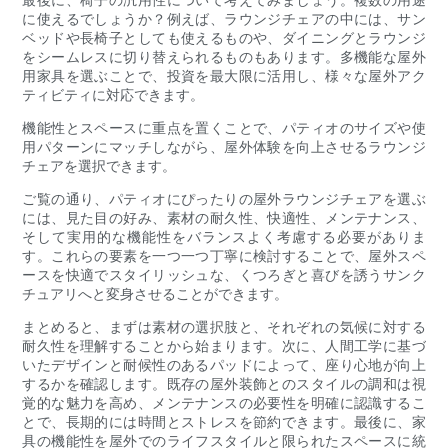
に使えるでしょうか？例えば、ラウンジチェアの中には、サン
ベッドや長椅子としても使えるものや、ダイニングとラウンジ
をシームレスに切り替えられるものもあります。多機能な屋外
用家具を選ぶことで、投資を最大限に活用し、様々な屋外アク
ティビティに対応できます。
機能性とスペースに重点を置くことで、パティオのサイズや使
用パターンにマッチしながら、屋外体験を向上させるラウンジ
チェアを選択できます。
ご覧の通り、パティオにぴったりの屋外ラウンジチェアを選ぶ
には、見た目の好み、素材の耐久性、快適性、メンテナンス、
そして実用的な機能性をバランスよく考慮する必要がありま
す。これらの要素を一つ一つ丁寧に検討することで、屋外スペ
ースを快適でスタイリッシュな、くつろぎと喜びを誘うサンク
チュアリへと変身させることができます。
まとめると、まずは素材の選択肢と、それぞれの気候に対する
耐久性を理解することから始まります。次に、人間工学に基づ
いたデザインと耐候性のあるパッドによって、座り心地が向上
するかを確認します。既存の屋外装飾とのスタイルの調和は視
覚的な魅力を高め、メンテナンスの必要性を明確に認識するこ
とで、長期的には時間とストレスを節約できます。最後に、家
具の機能性を屋外でのライフスタイルと限られたスペースに統