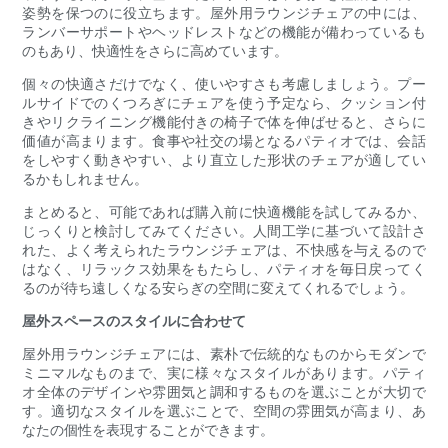
姿勢を保つのに役立ちます。屋外用ラウンジチェアの中には、
ランバーサポートやヘッドレストなどの機能が備わっているも
のもあり、快適性をさらに高めています。
個々の快適さだけでなく、使いやすさも考慮しましょう。プー
ルサイドでのくつろぎにチェアを使う予定なら、クッション付
きやリクライニング機能付きの椅子で体を伸ばせると、さらに
価値が高まります。食事や社交の場となるパティオでは、会話
をしやすく動きやすい、より直立した形状のチェアが適してい
るかもしれません。
まとめると、可能であれば購入前に快適機能を試してみるか、
じっくりと検討してみてください。人間工学に基づいて設計さ
れた、よく考えられたラウンジチェアは、不快感を与えるので
はなく、リラックス効果をもたらし、パティオを毎日戻ってく
るのが待ち遠しくなる安らぎの空間に変えてくれるでしょう。
屋外スペースのスタイルに合わせて
屋外用ラウンジチェアには、素朴で伝統的なものからモダンで
ミニマルなものまで、実に様々なスタイルがあります。パティ
オ全体のデザインや雰囲気と調和するものを選ぶことが大切で
す。適切なスタイルを選ぶことで、空間の雰囲気が高まり、あ
なたの個性を表現することができます。