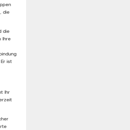
appen
, die
d die
 Ihre
rbindung
Er ist
t Ihr
erzeit
cher
rte