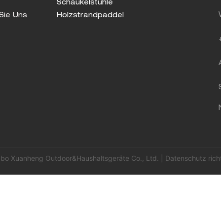
Schaukelstühle
Sie Uns
Holzstrandpaddel
bo Xuanheng Outdoor&Haushaltsgeräte Co., Ltd. |
Datenschutz richt