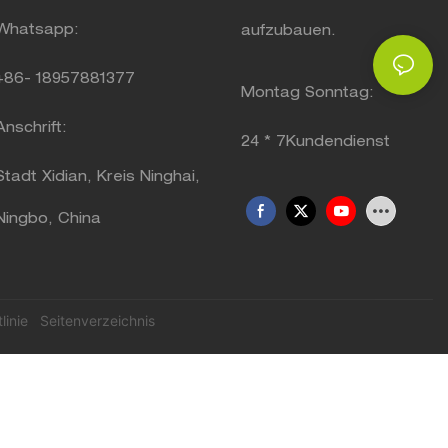
Whatsapp:
aufzubauen.
+86-
18957881377
Montag Sonntag:
Anschrift:
24 * 7Kundendienst
Stadt Xidian, Kreis Ninghai,
Ningbo, China
linie
Seitenverzeichnis