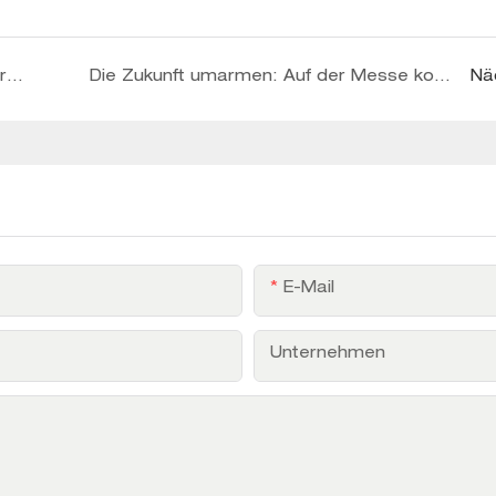
Welche Outdoor-Produkte eignen sich für die verschiedenen Holzarten?
Die Zukunft umarmen: Auf der Messe kooperieren!
Nä
E-Mail
Unternehmen