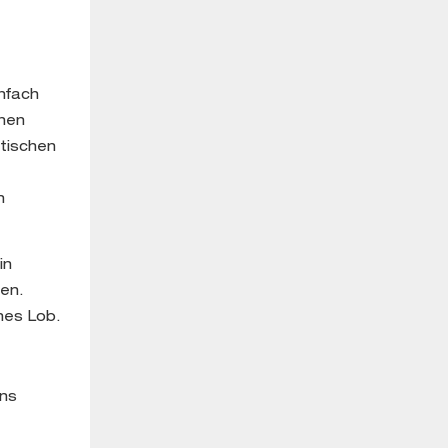
infach
nen
etischen
n
in
en.
hes Lob.
uns