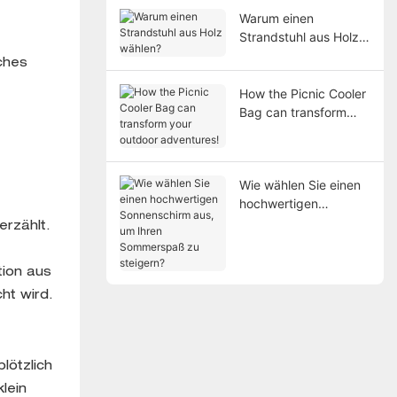
Warum einen
Strandstuhl aus Holz
wählen?
lches
How the Picnic Cooler
Bag can transform
your outdoor
adventures!
Wie wählen Sie einen
hochwertigen
Sonnenschirm aus, um
erzählt.
Ihren Sommerspaß zu
steigern?
tion aus
ht wird.
lötzlich
lein