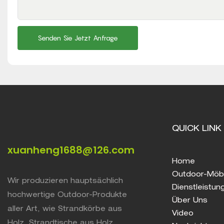
Senden Sie Jetzt Anfrage
QUICK LINK
xuanheng1688@126.com
Home
Outdoor-Möb
Wir produzieren hauptsächlich
Dienstleistun
hochwertige Outdoor-Produkte
Über Uns
aller Art, wie Strandkörbe aus
Video
Holz, Strandtische aus Holz,