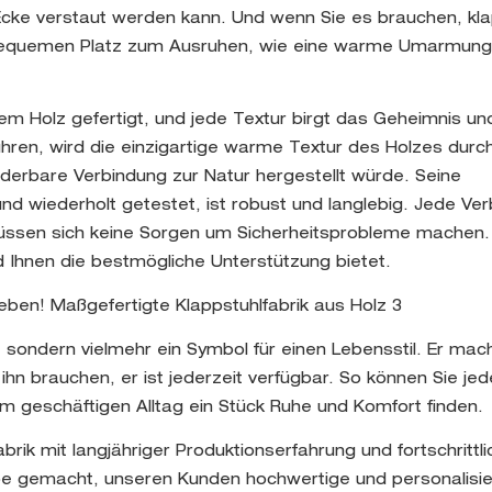
r Ecke verstaut werden kann. Und wenn Sie es brauchen, kl
en bequemen Platz zum Ausruhen, wie eine warme Umarmung
 Holz gefertigt, und jede Textur birgt das Geheimnis un
ühren, wird die einzigartige warme Textur des Holzes durch
nderbare Verbindung zur Natur hergestellt würde. Seine
und wiederholt getestet, ist robust und langlebig. Jede Ve
 müssen sich keine Sorgen um Sicherheitsprobleme machen. 
und Ihnen die bestmögliche Unterstützung bietet.
 sondern vielmehr ein Symbol für einen Lebensstil. Er mach
n brauchen, er ist jederzeit verfügbar. So können Sie jed
m geschäftigen Alltag ein Stück Ruhe und Komfort finden.
abrik mit langjähriger Produktionserfahrung und fortschrittli
e gemacht, unseren Kunden hochwertige und personalisie