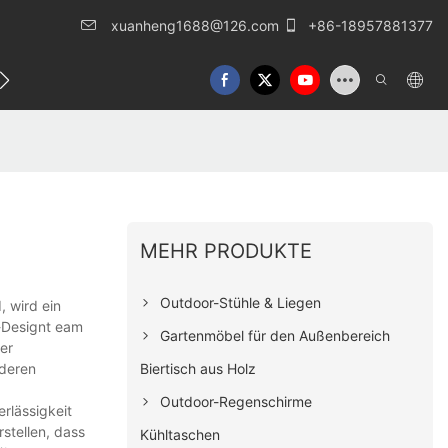
xuanheng1688@126.com
+86-18957881377
eren Sie uns
MEHR PRODUKTE
Outdoor-Stühle & Liegen
, wird ein
e-Designt eam
Gartenmöbel für den Außenbereich
er
Biertisch aus Holz
nderen
Outdoor-Regenschirme
rlässigkeit
stellen, dass
Kühltaschen