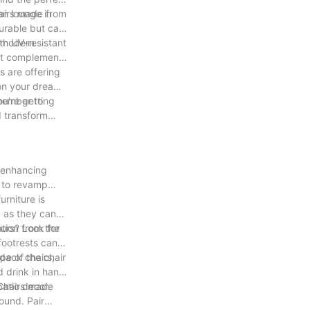
an lounge in
hairs made from
durable but can
ith UV-resistant
d modern
hat complements
s are offering
 on your dream
ou're getting
emember to
d transform
y enhancing
e to revamp
urniture is
, as they can
ation from the
ours? Look for
footrests can
pe of the chair
ndack chairs,
d drink in hand
atio decor.
 Chairs made
ound. Pair