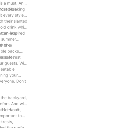
is a must. And
thout breaking
incredible
t every style
th their slanted
old drink while
ou can now
attan-inspired
 a summer
th the
so take
able backs,
lace to rest
as cafes,
ur guests. With
beatable
ining your
veryone. Don't
n the backyard,
mfort. And with
 that won't
n for hours,
important to
krests,
ind the perfect