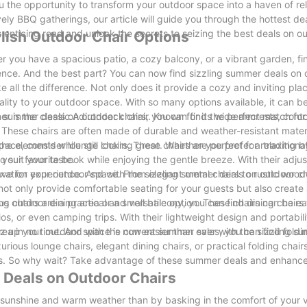
you the opportunity to transform your outdoor space into a haven of re
vely BBQ gatherings, our article will guide you through the hottest d
 enticing read and unlock the secrets to seizing the best deals on o
lish Outdoor Chair Options
you have a spacious patio, a cozy balcony, or a vibrant garden, fin
nce. And the best part? You can now find sizzling summer deals on 
all the difference. Not only does it provide a cozy and inviting place
ality to your outdoor space. With so many options available, it can 
t summer deals on outdoor chairs, you can find the perfect match for
er is the classic Adirondack chair. Known for its wide armrests, cont
. These chairs are often made of durable and weather-resistant mater
he elements while still looking great. Whether you prefer a traditiona
space, consider lounge chairs. These chairs are perfect for relaxing b
o suit your taste.
your favorite book while enjoying the gentle breeze. With their adju
laxation experience. And with the sizzling summer deals on outdoor ch
have for your outdoor space. From elegant metal chairs to rustic wood
not only provide comfortable seating for your guests but also create 
outdoor dining area or a small balcony, you can find dining chairs t
ing chairs are a practical and versatile option. These chairs can be e
os, or even camping trips. With their lightweight design and portabil
a in no time. And with the current summer sales, you can find foldin
azz up your outdoor space is now easier than ever with the sizzling s
urious lounge chairs, elegant dining chairs, or practical folding chair
ces. So why wait? Take advantage of these summer deals and enhanc
e Deals on Outdoor Chairs
ul sunshine and warm weather than by basking in the comfort of your