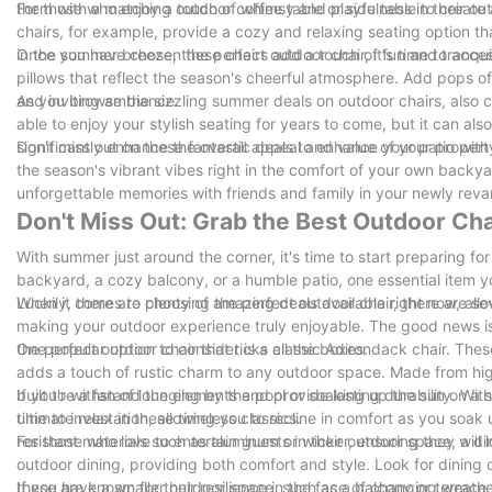
them with a matching outdoor coffee table or side table to create 
For those who enjoy a touch of whimsy and playfulness in their o
chairs, for example, provide a cozy and relaxing seating option t
in the summer breeze, these chairs add a touch of fun and tranquil
Once you have chosen the perfect outdoor chair, it's time to acce
pillows that reflect the season's cheerful atmosphere. Add pops of 
and inviting ambiance.
As you browse the sizzling summer deals on outdoor chairs, also con
able to enjoy your stylish seating for years to come, but it can 
significantly enhance the overall appeal and value of your propert
Don't miss out on these fantastic deals to enhance your patio wit
the season's vibrant vibes right in the comfort of your own back
unforgettable memories with friends and family in your newly re
Don't Miss Out: Grab the Best Outdoor Ch
With summer just around the corner, it's time to start preparing f
backyard, a cozy balcony, or a humble patio, one essential item you
Luckily, there are plenty of amazing deals available right now, all
When it comes to choosing the perfect outdoor chair, there are sever
making your outdoor experience truly enjoyable. The good news is 
the perfect outdoor chair that ticks all the boxes.
One popular option to consider is a classic Adirondack chair. Thes
adds a touch of rustic charm to any outdoor space. Made from high
built to withstand the elements and provide lasting durability. Wit
If you're a fan of lounging by the pool or soaking up the sun on a
time to invest in these timeless classics.
ultimate relaxation, allowing you to recline in comfort as you soa
resistant materials such as aluminum or wicker, ensuring they will
For those who love to entertain guests in their outdoor space, a din
outdoor dining, providing both comfort and style. Look for dining 
these are known for their resilience in the face of changing weath
If you have a smaller outdoor space, such as a balcony or terrace, 