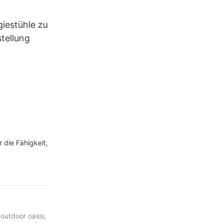
 XH-U026
iestühle zu
tellung
 die Fähigkeit,
 outdoor oasis,