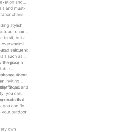
laxation and
eals and must-
utdoor chairs
ding stylish
outdoor chairs
 to sit, but a
be overwhelming
 your unique
oured seat, and
ials such as
l design or a
y the pool,
stable
airs, you can
en ones, there
an inviting
hat fit your
asily folded and
ity, you can
g chairs that
ummer deals
s, you can find
e your outdoor
 very own