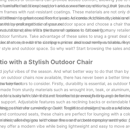
sts can offer additional support and convenience, ensuring that you c
or furniture that is exposed to various weather conditions. Look for c
m frames with rust-resistant coatings. These materials are not only 
ill remain in great condition for years to come. Additionally, chairs w
suit different preferences. From classic Adirondack chairs to sleek an
caused by prolonged sun exposure.
der the overall aesthetic of your outdoor space and choose a chair t
atural tone, there is a plethora of options to choose from.
on outdoor chairs. With the summer season in full swing, many retailer
tdoor furniture. Take advantage of these sales to snag a great deal
 local store, be sure to compare prices and read reviews to ensure y
easier than ever with the sizzling summer deals currently available. R
our style and outdoor space. So why wait? Start browsing the sales an
o with a Stylish Outdoor Chair
nd joyful vibes of the season. And what better way to do that than b
s on outdoor chairs now available, there has never been a better tim
tertainment.
key factors to consider. Firstly, durability is essential, as outdoor f
 made from sturdy materials such as wrought iron, teak, or aluminum
t for chairs with UV-resistant finishes to prevent fading and deterior
ood is a stylish chair if it's not comfortable enough to lounge in for h
 support. Adjustable features such as reclining backs or extendable 
ating position for unwinding. Don't forget to consider the size and sha
designs that are currently on sale. Traditional designs, such as Adiro
and contoured seats, these chairs are perfect for lounging with a col
inishes, allowing you to choose the one that best complements your p
or minimalist designs with clean lines and a contemporary aesthetic.
 they offer a modern vibe while being lightweight and easy to move ar