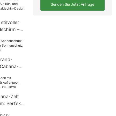
Senden Sie Jetzt Anfrage
tilvoller
dschirm –
l und
breitem
gn – XH-
trand-
-Cabana-
mit
U028
bana-Zelt
rm: Perfekt
Picknick