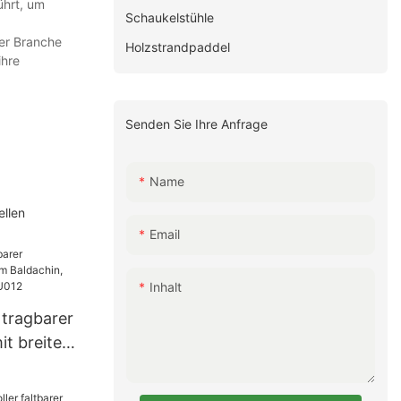
ührt, um
Schaukelstühle
der Branche
Holzstrandpaddel
ihre
Senden Sie Ihre Anfrage
Name
ellen
Email
Inhalt
 tragbarer
it breitem
bares
012