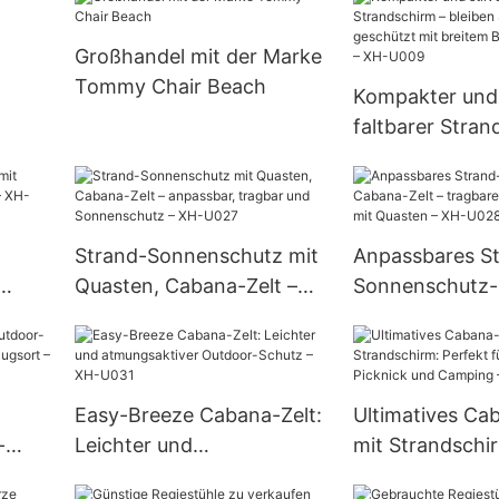
zusammenklappbarer
Reise-Sling-Stuhl XH-S019
Großhandel mit der Marke
Tommy Chair Beach
Kompakter und s
faltbarer Stran
bleiben Sie küh
geschützt mit 
Baldachin-Desi
U009
Strand-Sonnenschutz mit
Anpassbares S
Quasten, Cabana-Zelt –
Sonnenschutz
 –
anpassbar, tragbar und
Zelt – tragbarer
Sonnenschutz – XH-U027
Sonnenschutz 
Quasten – XH-
Easy-Breeze Cabana-Zelt:
Ultimatives Ca
-
Leichter und
mit Strandschi
ollen
atmungsaktiver Outdoor-
für Außenpool, 