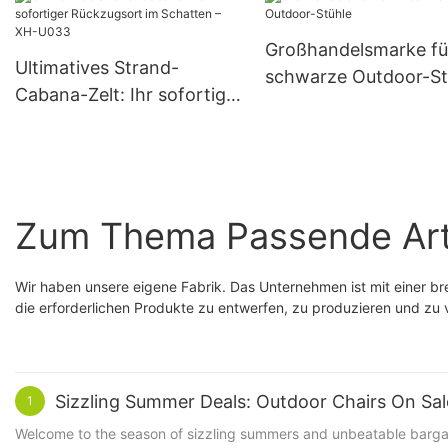
mit Quasten – XH-U029
Rückzugsort – XH-U
Großhandelsmarke fü
Ultimatives Strand-
schwarze Outdoor-St
Cabana-Zelt: Ihr sofortiger
Rückzugsort im Schatten
– XH-U033
Zum Thema Passende Art
Wir haben unsere eigene Fabrik. Das Unternehmen ist mit einer br
die erforderlichen Produkte zu entwerfen, zu produzieren und zu
Sizzling Summer Deals: Outdoor Chairs On Sa
1
Welcome to the season of sizzling summers and unbeatable bargains