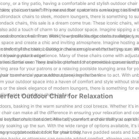
ny, or a tiny patio, having a comfortable and stylish outdoor chair 
hairs, you can transform your outdoor space into a relaxing oasis wi
utdoor chairs on sale." This means that customers can expect to find 
dirondack chairs to sleek, modern loungers, there is something to sui
ondack chairs, this sale is a dream come true. These iconic chairs, wi
also add a touch of charm to any outdoor space. Imagine sipping a c
hts and sounds of summer. With the unbeatable discounts available, y
oose from as well. From sleek, low-profile lounge chairs to elegant, r
oor space and create a chic and inviting atmosphere. Imagine hosting
 their stylish chairs, basking in the warm glow of the setting sun. Wi
d comfort of the chairs. Outdoor chairs on sale means that you can al
out blowing your budget.
hance your outdoor experience. Many of these chairs come with adjust
laxation. Some even have built-in ottomans that provide a convenient p
to residential use. They are also perfect for commercial spaces such 
ing area for your patrons or a relaxing poolside lounging area for yo
 your commercial space without breaking the bank.
 chair to enhance your outdoor space, now is the time to act. With un
orm your outdoor space into a haven of comfort and style without stra
 or the sleek elegance of modern loungers, there is something for e
 discounts on outdoor chairs today!
erfect Outdoor Chair for Relaxation
doors, basking in the warm sunshine and cool breeze. Whether it's i
 chair can make all the difference in ensuring your relaxation and co
al outdoor chair that combines both comfort and durability at a price
key factors to consider. After all, you want a chair that you can sit i
ply soaking up the sun. With the wide range of options available, it's 
essary support and comfort for your body.
ing an outdoor chair. Look for chairs that have padded seats and bac
lining backs or ottomans can provide added comfort, allowing you to f