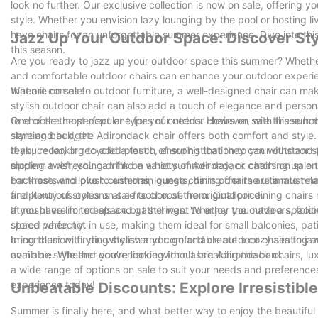
look no further. Our exclusive collection is now on sale, offering 
style. Whether you envision lazy lounging by the pool or hosting li
have chairs for an unforgettable summer experience. Dive into this
Jazz Up Your Outdoor Space: Discover Sty
this season.
Are you ready to jazz up your outdoor space this summer? Whether 
and comfortable outdoor chairs can enhance your outdoor experie
that are on sale!
When it comes to outdoor furniture, a well-designed chair can make 
stylish outdoor chair can also add a touch of elegance and person
to choose the perfect one for your needs. However, with these ho
One of the most popular types of outdoor chairs on sale this summ
style and budget.
slanting back, the Adirondack chair offers both comfort and style
teak, cedar, or recycled plastic, ensuring that they can withstand t
If you're looking to add a touch of sophistication to your outdoor 
modern twist, you can find a variety of Adirondack chairs on sale t
sipping a refreshing drink on a hot summer day, or catching up on 
backrests and plush cushions, lounge chairs offer the ultimate re
For those who love to entertain guests, dining chairs are a must-
find luxurious options at a fraction of the original price.
are plenty of styles on sale to choose from. Outdoor dining chairs 
atmosphere for meals and gatherings. Whether you have a spacious 
If you have limited space but still want to enjoy the outdoors, fold
space perfectly.
stored when not in use, making them ideal for small balconies, pati
bring them with you wherever you go and create a cozy seating are
In conclusion, finding stylish and comfortable outdoor chairs to j
combine style and convenience without breaking the bank.
available. Whether you're looking for classic Adirondack chairs, lux
a wide range of options on sale to suit your needs and preferen
experience today!
Unbeatable Discounts: Explore Irresistibl
Summer is finally here, and what better way to enjoy the beautif