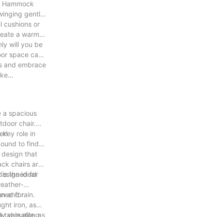
om. Hammock
winging gently
l cushions or
create a warm
ly will you be
door space can
ers and embrace
ake
e a spacious
tdoor chair.
er!
 key role in
bound to find
 design that
ack chairs are
is the ideal
 designed for
weather-
un and rain.
gned for
ght iron, as
a table along
y versatile, as