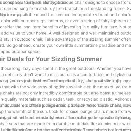
a cohesive and stylish seating area.
utdoor space, there are plenty of unique chair designs to choose fr
hat can be hung from a sturdy tree branch or a freestanding frame. S
ity to any patio.
ssorize and set the mood for summer. Incorporate vibrant and colorfu
color with outdoor rugs, lanterns, or even a string of fairy lights to 
sider the long-term benefits of investing in quality furniture. Not on
also add value to your home. A well-designed and well-maintained out
y.
h a stylish outdoor chair. Take advantage of the sizzling summer off
yard. So go ahead, create your own little summertime paradise and m
vamped outdoor space.
air Deals for Your Sizzling Summer
or those long, lazy days spent in the great outdoors. Whether you hav
 definitely don't want to miss out on is a comfortable and stylish ou
owing you to grab the best outdoor chair deals for your sizzling summ
al factors to consider. Comfort, durability, and aesthetics all play a
that with the wide array of options available on the market, you're 
e chairs are not only incredibly comfortable but also boast a timeless
-quality materials such as cedar, teak, or recycled plastic, Adirond
h many retailers offering discounted prices on Adirondack chairs, now 
 sandy beach, a chaise lounge chair is a must-have. These chairs are
k up the warmth of the sun. Look for chaise lounge chairs made from 
 look great and remain sturdy even after prolonged exposure to the s
ing chair set is a fantastic choice. These chairs are specifically desi
chair sets that are made from durable materials like aluminum or wrou
er conditions. Some retailers offer discounted packages that include 
folding chairs may be the perfect solution. These chairs are incredibl