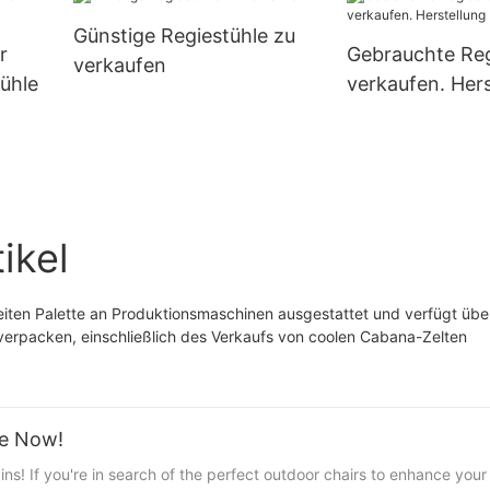
030
Schutz – XH-U031
und Camping –
Günstige Regiestühle zu
r
Gebrauchte Reg
verkaufen
ühle
verkaufen. Hers
ikel
eiten Palette an Produktionsmaschinen ausgestattet und verfügt über
 verpacken, einschließlich des Verkaufs von coolen Cabana-Zelten
le Now!
! If you're in search of the perfect outdoor chairs to enhance your