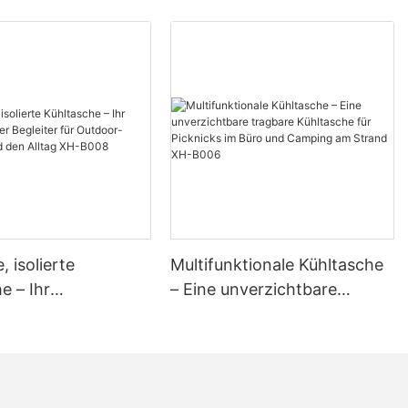
e, isolierte
Multifunktionale Kühltasche
e – Ihr
– Eine unverzichtbare
tbarer Begleiter für
tragbare Kühltasche für
Abenteuer und den
Picknicks im Büro und
H-B008
Camping am Strand XH-
B006