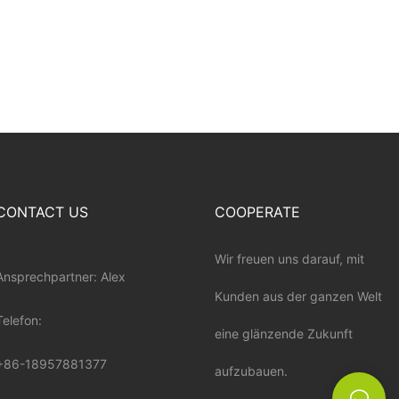
CONTACT US
COOPERATE
Wir freuen uns darauf, mit
Ansprechpartner: Alex
Kunden aus der ganzen Welt
Telefon:
eine glänzende Zukunft
+86-18957881377
aufzubauen.