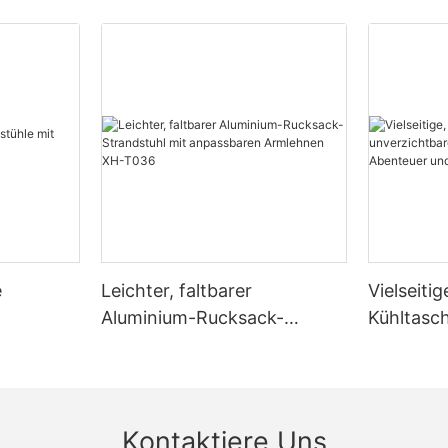
e
Leichter, faltbarer
Vielseitig
Aluminium-Rucksack-
Kühltasch
H-T035
Strandstuhl mit anpassbaren
unverzich
Armlehnen XH-T036
Outdoor-
Alltag X
Kontaktiere Uns