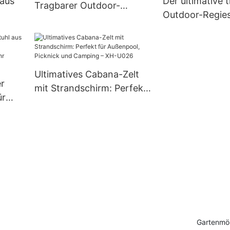
 aus
Der ultimative 
Tragbarer Outdoor-
Outdoor-Regiest
Regiestuhl – perfekt für
Gelegenheiten:
Camping, Picknicks und
nd
Picknicks, Hoch
Hochzeiten! XH-D007
XH-D008
6
Ultimatives Cabana-Zelt
r
mit Strandschirm: Perfekt
ür
für Außenpool, Picknick
d
und Camping – XH-U026
sieren
H-
Gartenmöb