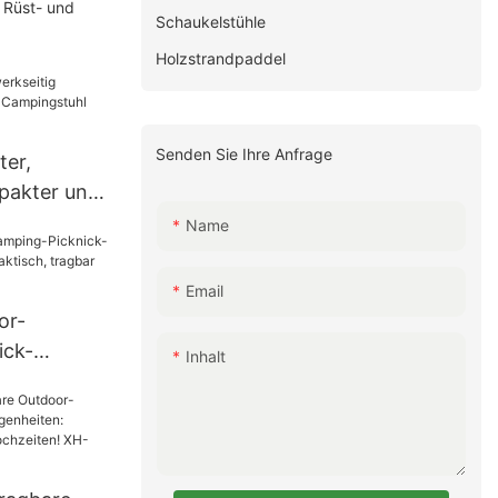
 Rüst- und
Schaukelstühle
Holzstrandpaddel
Senden Sie Ihre Anfrage
ter,
pakter und
ngstuhl aus
Name
Email
or-
ick-
Inhalt
Holz:
bar und
4