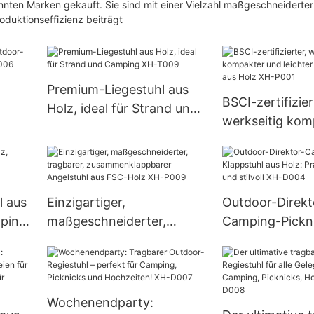
nnten Marken gekauft. Sie sind mit einer Vielzahl maßgeschneiderter
duktionseffizienz beiträgt
Premium-Liegestuhl aus
BSCI-zertifizier
Holz, ideal für Strand und
werkseitig kom
tuhl
Camping XH-T009
leichter Campi
Holz XH-P001
l aus
Einzigartiger,
Outdoor-Direkt
ping,
maßgeschneiderter,
Camping-Pickn
tragbarer,
Klappstuhl aus 
XH-
zusammenklappbarer
Praktisch, trag
Angelstuhl aus FSC-Holz
stilvoll XH-D00
XH-P009
Wochenendparty: