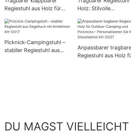
Tragbarer klappbarer
Tragbarer Regiestuhl
Regiestuhl aus Holz für
Holz: Stilvolle
den Außenbereich: Stilvoll
Sitzgelegenheiten im
und praktisch für Camping
Freien für Camping u
und Picknicks XH-D005
Picknicks – ideal für
Hochzeiten! XH-D00
Picknick-Campingstuhl –
Anpassbarer tragbare
stabiler Regiestuhl aus
Regiestuhl aus Holz f
Segeltuch mit Armlehnen
Outdoor-Camping un
XH-D017
Picknicks – Personali
Sie Ihr Sitzerlebnis! X
D021
DU MAGST VIELLEICHT