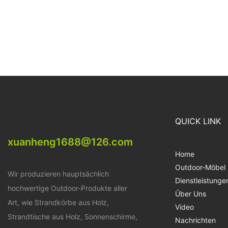
QUICK LINK
xuanheng1688@126.com
Home
Outdoor-Möbel
Wir produzieren hauptsächlich
Dienstleistunge
hochwertige Outdoor-Produkte aller
Über Uns
Art, wie Strandkörbe aus Holz,
Video
Strandtische aus Holz, Sonnenschirme,
Nachrichten